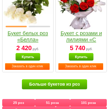
Букет белых роз
Букет с розами и
«Белла»
лилиями «С
наилучшими
2 420
5 740
руб.
руб.
пожеланиями»
Купить
Купить
Заказать в один клик
Заказать в один клик
Больше букетов из роз
25 роз
51 роза
101 роза