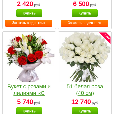
2 420
6 500
руб.
руб.
Купить
Купить
Заказать в один клик
Заказать в один клик
Букет с розами и
51 белая роза
лилиями «С
(40 см)
наилучшими
5 740
12 740
руб.
руб.
пожеланиями»
Купить
Купить