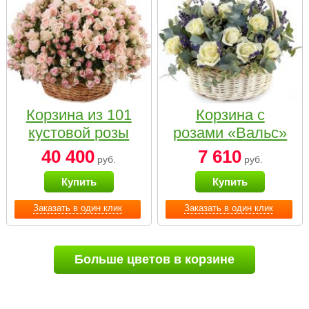
Корзина из 101
Корзина с
кустовой розы
розами «Вальс»
нежных тонов
40 400
7 610
руб.
руб.
Купить
Купить
Заказать в один клик
Заказать в один клик
Больше цветов в корзине