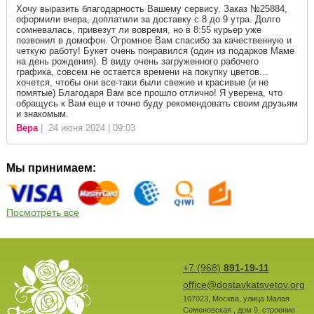
Хочу выразить благодарность Вашему сервису. Заказ №25884,
оформили вчера, доплатили за доставку с 8 до 9 утра. Долго
сомневалась, привезут ли вовремя, но в 8:55 курьер уже
позвонил в домофон. Огромное Вам спасибо за качественную и
четкую работу! Букет очень понравился (один из подарков Маме
на день рождения). В виду очень загруженного рабочего
графика, совсем не остается времени на покупку цветов...
хочется, чтобы они все-таки были свежие и красивые (и не
помятые) Благодаря Вам все прошло отлично! Я уверена, что
обращусь к Вам еще и точно буду рекомендовать своим друзьям
и знакомым.
Вера
| 24 июня 2024 | 09:03
Мы принимаем:
Посмотреть все
+7 (968)
891-19-11
office@dostavkatsvetov.org
107023
,
Москва
,
улица Малая
Семеновская , дом 9, строение