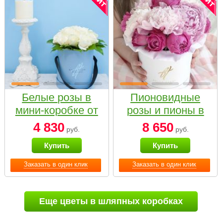
Белые розы в
Пионовидные
мини-коробке от
розы и пионы в
Bella Fiori
белой коробке
4 830
8 650
руб.
руб.
Small
Купить
Купить
Заказать в один клик
Заказать в один клик
Еще цветы в шляпных коробках