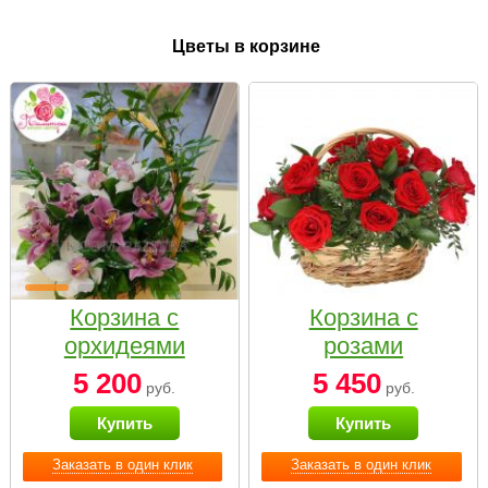
Цветы в корзине
Корзина с
Корзина с
орхидеями
розами
малая
«Красный
5 200
5 450
руб.
руб.
Париж»
Купить
Купить
Заказать в один клик
Заказать в один клик