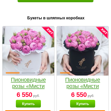
Букеты в шляпных коробках
Пионовидные
Пионовидные
розы «Мисти
розы «Мисти
бабблс» в белой
бабблс» в
6 550
6 550
руб.
руб.
коробке Small
черной коробке
Купить
Купить
Small