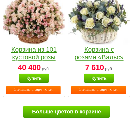
Корзина из 101
Корзина с
кустовой розы
розами «Вальс»
нежных тонов
40 400
7 610
руб.
руб.
Купить
Купить
Заказать в один клик
Заказать в один клик
Больше цветов в корзине