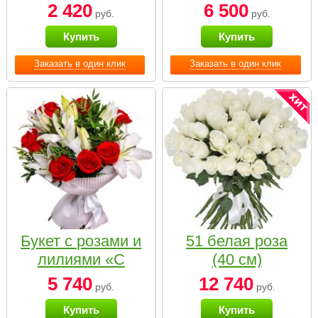
2 420
6 500
руб.
руб.
Купить
Купить
Заказать в один клик
Заказать в один клик
Букет с розами и
51 белая роза
лилиями «С
(40 см)
наилучшими
5 740
12 740
руб.
руб.
пожеланиями»
Купить
Купить