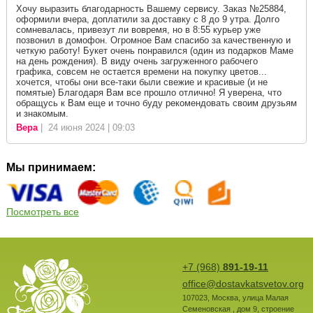
Хочу выразить благодарность Вашему сервису. Заказ №25884,
оформили вчера, доплатили за доставку с 8 до 9 утра. Долго
сомневалась, привезут ли вовремя, но в 8:55 курьер уже
позвонил в домофон. Огромное Вам спасибо за качественную и
четкую работу! Букет очень понравился (один из подарков Маме
на день рождения). В виду очень загруженного рабочего
графика, совсем не остается времени на покупку цветов...
хочется, чтобы они все-таки были свежие и красивые (и не
помятые) Благодаря Вам все прошло отлично! Я уверена, что
обращусь к Вам еще и точно буду рекомендовать своим друзьям
и знакомым.
Вера
| 24 июня 2024 | 09:03
Мы принимаем:
Посмотреть все
+7 (968)
891-19-11
office@dostavkatsvetov.org
107023
,
Москва
,
улица Малая
Семеновская , дом 9, строение