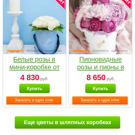
Белые розы в
Пионовидные
мини-коробке от
розы и пионы в
Bella Fiori
белой коробке
4 830
8 650
руб.
руб.
Small
Купить
Купить
Заказать в один клик
Заказать в один клик
Еще цветы в шляпных коробках