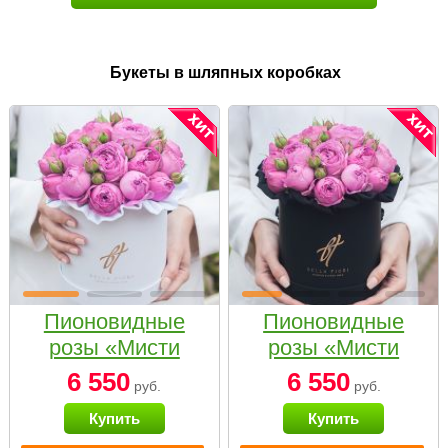
Букеты в шляпных коробках
Пионовидные
Пионовидные
розы «Мисти
розы «Мисти
бабблс» в белой
бабблс» в
6 550
6 550
руб.
руб.
коробке Small
черной коробке
Купить
Купить
Small