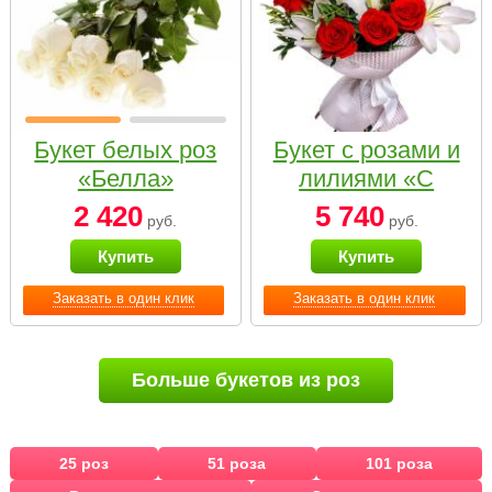
Букет белых роз
Букет с розами и
«Белла»
лилиями «С
наилучшими
2 420
5 740
руб.
руб.
пожеланиями»
Купить
Купить
Заказать в один клик
Заказать в один клик
Больше букетов из роз
25 роз
51 роза
101 роза