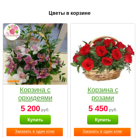
Цветы в корзине
Корзина с
Корзина с
орхидеями
розами
малая
«Красный
5 200
5 450
руб.
руб.
Париж»
Купить
Купить
Заказать в один клик
Заказать в один клик