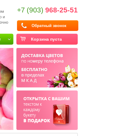
+7 (903)
968-25-51
ем
о и
очно
Обратный звонок
и
Корзина пуста