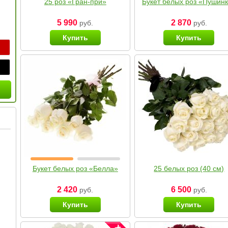
25 роз «Гран-при»
Букет белых роз «Пушин
5 990
2 870
руб.
руб.
Купить
Купить
Букет белых роз «Белла»
25 белых роз (40 см)
2 420
6 500
руб.
руб.
Купить
Купить