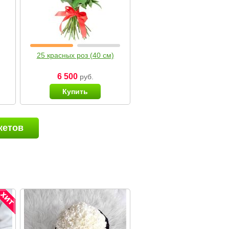
25 красных роз (40 см)
6 500
руб.
Купить
кетов