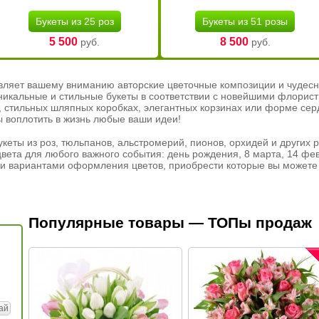
Букеты из 25 роз
Букеты из 51 розы
5 500
8 500
руб.
руб.
вляет вашему вниманию авторские цветочные композиции и чудесн
никальные и стильные букеты в соответствии с новейшими флорис
ах, стильных шляпных коробках, элегантных корзинах или форме се
ы воплотить в жизнь любые ваши идеи!
кеты из роз, тюльпанов, альстромерий, пионов, орхидей и других 
вета для любого важного события: день рождения, 8 марта, 14 фев
и вариантами оформления цветов, приобрести которые вы можете 
Популярные товары — ТОПы продаж
ай