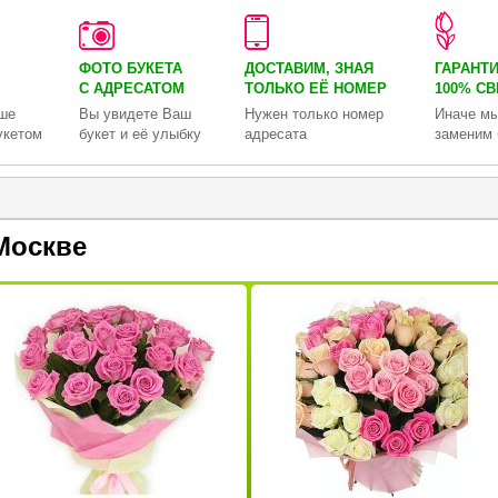
ФОТО БУКЕТА
ДОСТАВИМ, ЗНАЯ
ГАРАНТ
С АДРЕСАТОМ
ТОЛЬКО
ЕЁ НОМЕР
100% С
ше
Вы увидете Ваш
Нужен только номер
Иначе мы
укетом
букет и её улыбку
адресата
заменим 
Москве