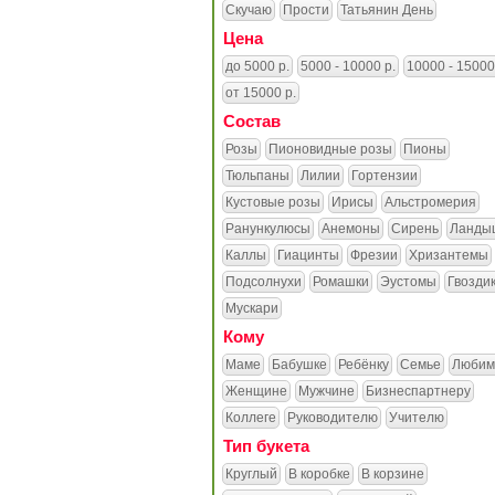
Скучаю
Прости
Татьянин День
Цена
до 5000 р.
5000 - 10000 р.
10000 - 15000
от 15000 р.
Состав
Розы
Пионовидные розы
Пионы
Тюльпаны
Лилии
Гортензии
Кустовые розы
Ирисы
Альстромерия
Ранункулюсы
Анемоны
Сирень
Ланды
Каллы
Гиацинты
Фрезии
Хризантемы
Подсолнухи
Ромашки
Эустомы
Гвозди
Мускари
Кому
Маме
Бабушке
Ребёнку
Семье
Любим
Женщине
Мужчине
Бизнеспартнеру
Коллеге
Руководителю
Учителю
Тип букета
Круглый
В коробке
В корзине