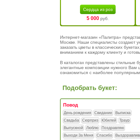
Сердца из роз
5 000
руб.
Интернет-магазин «Палитра» предста
Москве. Наши специалисты создают у
заказать цветы в классических букет
вниманием к каждому клиенту и готов
В каталогах представлены стильные бу
элегантные композиции нужного Вам ц
ознакомиться с наиболее популярным
Подобрать букет:
Повод
День рождения
Свидание
Выписка
Свадьба
Сюрприз
Юбилей
Траур
Выпускной
Люблю
Поздравляю
Выходи За Меня
Спасибо
Выздоравлив