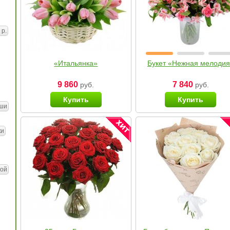
 р.
«Итальянка»
Букет «Нежная мелоди
9 860
7 840
руб.
руб.
Купить
Купить
ши
ки
ой