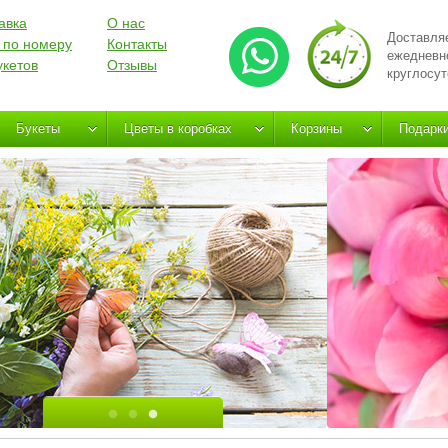
авка
О нас
Доставля
 по номеру
Контакты
ежедневн
укетов
Отзывы
круглосут
Букеты
Цветы в коробках
Корзины
Подарк