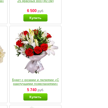
ка»
25 красных роз (40 см)
6 500
руб.
Купить
Букет с розами и лилиями «С
наилучшими пожеланиями»
5 740
руб.
Купить