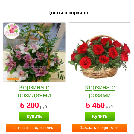
Цветы в корзине
Корзина с
Корзина с
орхидеями
розами
малая
«Красный
5 200
5 450
руб.
руб.
Париж»
Купить
Купить
Заказать в один клик
Заказать в один клик