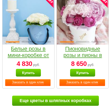
Белые розы в
Пионовидные
мини-коробке от
розы и пионы в
Bella Fiori
белой коробке
4 830
8 650
руб.
руб.
Small
Купить
Купить
Заказать в один клик
Заказать в один клик
Еще цветы в шляпных коробках