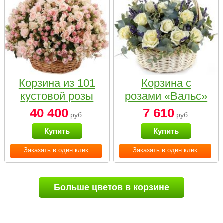
Корзина из 101
Корзина с
кустовой розы
розами «Вальс»
нежных тонов
40 400
7 610
руб.
руб.
Купить
Купить
Заказать в один клик
Заказать в один клик
Больше цветов в корзине