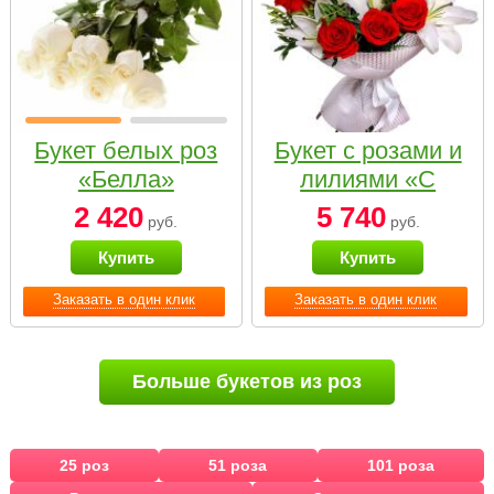
Букет белых роз
Букет с розами и
«Белла»
лилиями «С
наилучшими
2 420
5 740
руб.
руб.
пожеланиями»
Купить
Купить
Заказать в один клик
Заказать в один клик
Больше букетов из роз
25 роз
51 роза
101 роза