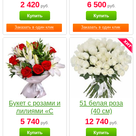
2 420
6 500
руб.
руб.
Купить
Купить
Заказать в один клик
Заказать в один клик
Букет с розами и
51 белая роза
лилиями «С
(40 см)
наилучшими
5 740
12 740
руб.
руб.
пожеланиями»
Купить
Купить