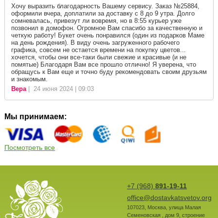
Хочу выразить благодарность Вашему сервису. Заказ №25884,
оформили вчера, доплатили за доставку с 8 до 9 утра. Долго
сомневалась, привезут ли вовремя, но в 8:55 курьер уже
позвонил в домофон. Огромное Вам спасибо за качественную и
четкую работу! Букет очень понравился (один из подарков Маме
на день рождения). В виду очень загруженного рабочего
графика, совсем не остается времени на покупку цветов...
хочется, чтобы они все-таки были свежие и красивые (и не
помятые) Благодаря Вам все прошло отлично! Я уверена, что
обращусь к Вам еще и точно буду рекомендовать своим друзьям
и знакомым.
Вера
| 24 июня 2024 | 09:03
Мы принимаем:
Посмотреть все
+7 (968)
891-19-11
office@dostavkatsvetov.org
107023
,
Москва
,
улица Малая
Семеновская , дом 9, строение