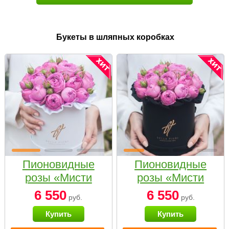
Букеты в шляпных коробках
Пионовидные
Пионовидные
розы «Мисти
розы «Мисти
бабблс» в белой
бабблс» в
6 550
6 550
руб.
руб.
коробке Small
черной коробке
Купить
Купить
Small