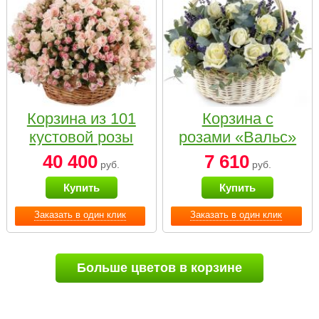
Корзина из 101
Корзина с
кустовой розы
розами «Вальс»
нежных тонов
40 400
7 610
руб.
руб.
Купить
Купить
Заказать в один клик
Заказать в один клик
Больше цветов в корзине