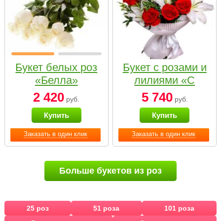
Букет белых роз
Букет с розами и
«Белла»
лилиями «С
наилучшими
2 420
5 740
руб.
руб.
пожеланиями»
Купить
Купить
Заказать в один клик
Заказать в один клик
Больше букетов из роз
25 роз
51 роза
101 роза