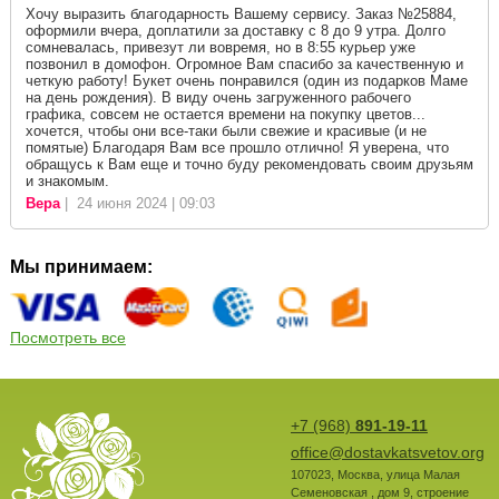
Хочу выразить благодарность Вашему сервису. Заказ №25884,
оформили вчера, доплатили за доставку с 8 до 9 утра. Долго
сомневалась, привезут ли вовремя, но в 8:55 курьер уже
позвонил в домофон. Огромное Вам спасибо за качественную и
четкую работу! Букет очень понравился (один из подарков Маме
на день рождения). В виду очень загруженного рабочего
графика, совсем не остается времени на покупку цветов...
хочется, чтобы они все-таки были свежие и красивые (и не
помятые) Благодаря Вам все прошло отлично! Я уверена, что
обращусь к Вам еще и точно буду рекомендовать своим друзьям
и знакомым.
Вера
| 24 июня 2024 | 09:03
Мы принимаем:
Посмотреть все
+7 (968)
891-19-11
office@dostavkatsvetov.org
107023
,
Москва
,
улица Малая
Семеновская , дом 9, строение