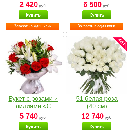
2 420
6 500
руб.
руб.
Купить
Купить
Заказать в один клик
Заказать в один клик
Букет с розами и
51 белая роза
лилиями «С
(40 см)
наилучшими
5 740
12 740
руб.
руб.
пожеланиями»
Купить
Купить