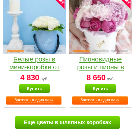
Белые розы в
Пионовидные
мини-коробке от
розы и пионы в
Bella Fiori
белой коробке
4 830
8 650
руб.
руб.
Small
Купить
Купить
Заказать в один клик
Заказать в один клик
Еще цветы в шляпных коробках