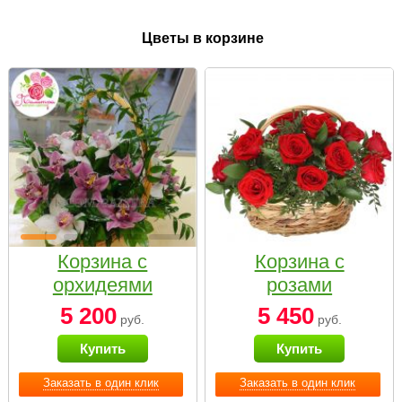
Цветы в корзине
Корзина с
Корзина с
орхидеями
розами
малая
«Красный
5 200
5 450
руб.
руб.
Париж»
Купить
Купить
Заказать в один клик
Заказать в один клик