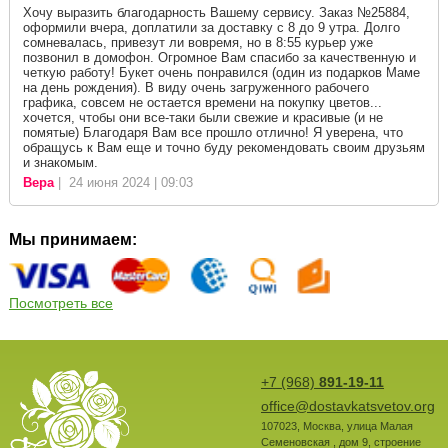
Хочу выразить благодарность Вашему сервису. Заказ №25884,
оформили вчера, доплатили за доставку с 8 до 9 утра. Долго
сомневалась, привезут ли вовремя, но в 8:55 курьер уже
позвонил в домофон. Огромное Вам спасибо за качественную и
четкую работу! Букет очень понравился (один из подарков Маме
на день рождения). В виду очень загруженного рабочего
графика, совсем не остается времени на покупку цветов...
хочется, чтобы они все-таки были свежие и красивые (и не
помятые) Благодаря Вам все прошло отлично! Я уверена, что
обращусь к Вам еще и точно буду рекомендовать своим друзьям
и знакомым.
Вера
| 24 июня 2024 | 09:03
Мы принимаем:
Посмотреть все
+7 (968)
891-19-11
office@dostavkatsvetov.org
107023
,
Москва
,
улица Малая
Семеновская , дом 9, строение