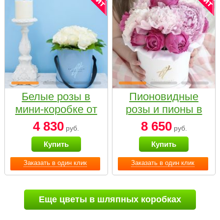
Белые розы в
Пионовидные
мини-коробке от
розы и пионы в
Bella Fiori
белой коробке
4 830
8 650
руб.
руб.
Small
Купить
Купить
Заказать в один клик
Заказать в один клик
Еще цветы в шляпных коробках