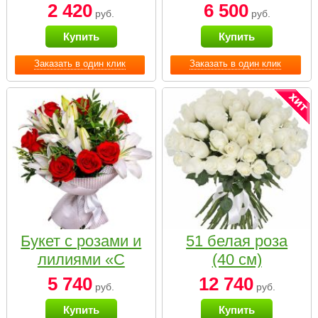
2 420
6 500
руб.
руб.
Купить
Купить
Заказать в один клик
Заказать в один клик
Букет с розами и
51 белая роза
лилиями «С
(40 см)
наилучшими
5 740
12 740
руб.
руб.
пожеланиями»
Купить
Купить