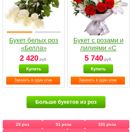
Букет белых роз
Букет с розами и
«Белла»
лилиями «С
наилучшими
2 420
5 740
руб.
руб.
пожеланиями»
Купить
Купить
Заказать в один клик
Заказать в один клик
Больше букетов из роз
25 роз
51 роза
101 роза