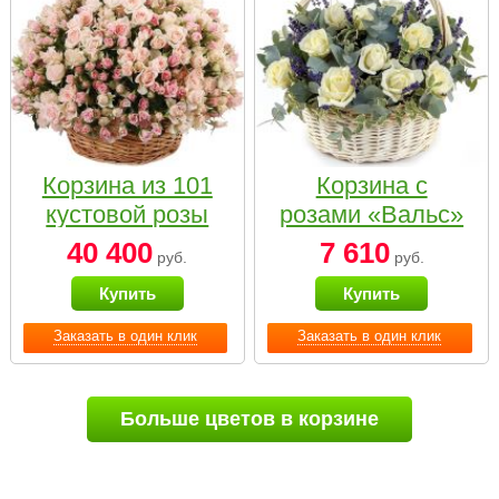
Корзина из 101
Корзина с
кустовой розы
розами «Вальс»
нежных тонов
40 400
7 610
руб.
руб.
Купить
Купить
Заказать в один клик
Заказать в один клик
Больше цветов в корзине