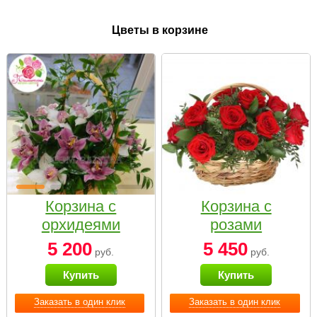
Цветы в корзине
Корзина с
Корзина с
орхидеями
розами
малая
«Красный
5 200
5 450
руб.
руб.
Париж»
Купить
Купить
Заказать в один клик
Заказать в один клик