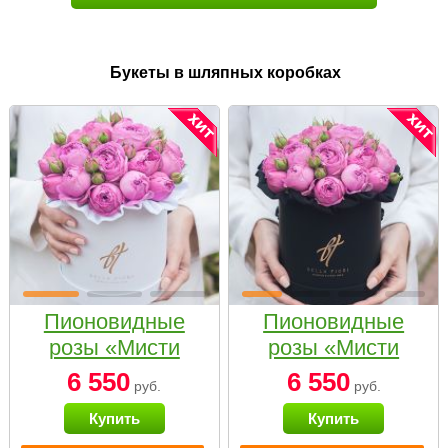
Букеты в шляпных коробках
Пионовидные
Пионовидные
розы «Мисти
розы «Мисти
бабблс» в белой
бабблс» в
6 550
6 550
руб.
руб.
коробке Small
черной коробке
Купить
Купить
Small