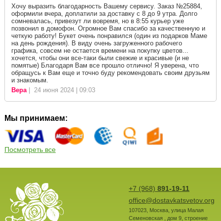
Хочу выразить благодарность Вашему сервису. Заказ №25884,
оформили вчера, доплатили за доставку с 8 до 9 утра. Долго
сомневалась, привезут ли вовремя, но в 8:55 курьер уже
позвонил в домофон. Огромное Вам спасибо за качественную и
четкую работу! Букет очень понравился (один из подарков Маме
на день рождения). В виду очень загруженного рабочего
графика, совсем не остается времени на покупку цветов...
хочется, чтобы они все-таки были свежие и красивые (и не
помятые) Благодаря Вам все прошло отлично! Я уверена, что
обращусь к Вам еще и точно буду рекомендовать своим друзьям
и знакомым.
Вера
| 24 июня 2024 | 09:03
Мы принимаем:
Посмотреть все
+7 (968)
891-19-11
office@dostavkatsvetov.org
107023
,
Москва
,
улица Малая
Семеновская , дом 9, строение