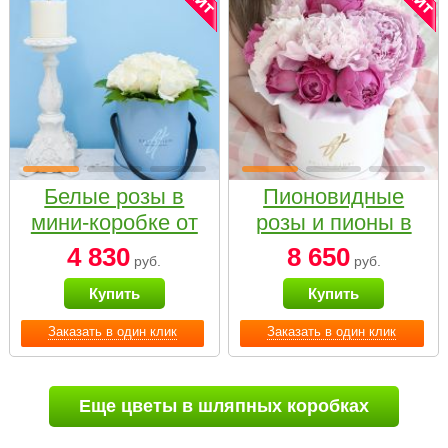
Белые розы в
Пионовидные
мини-коробке от
розы и пионы в
Bella Fiori
белой коробке
4 830
8 650
руб.
руб.
Small
Купить
Купить
Заказать в один клик
Заказать в один клик
Еще цветы в шляпных коробках