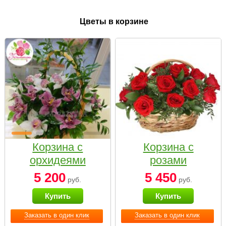
Цветы в корзине
Корзина с
Корзина с
орхидеями
розами
малая
«Красный
5 200
5 450
руб.
руб.
Париж»
Купить
Купить
Заказать в один клик
Заказать в один клик