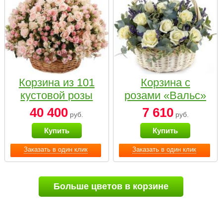
Корзина из 101
Корзина с
кустовой розы
розами «Вальс»
нежных тонов
40 400
7 610
руб.
руб.
Купить
Купить
Заказать в один клик
Заказать в один клик
Больше цветов в корзине