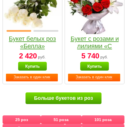
Букет белых роз
Букет с розами и
«Белла»
лилиями «С
наилучшими
2 420
5 740
руб.
руб.
пожеланиями»
Купить
Купить
Заказать в один клик
Заказать в один клик
Больше букетов из роз
25 роз
51 роза
101 роза