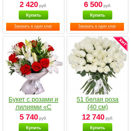
2 420
6 500
руб.
руб.
Купить
Купить
Заказать в один клик
Заказать в один клик
Букет с розами и
51 белая роза
лилиями «С
(40 см)
наилучшими
5 740
12 740
руб.
руб.
пожеланиями»
Купить
Купить