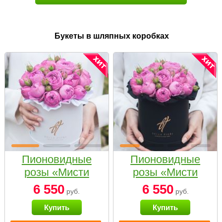
Букеты в шляпных коробках
Пионовидные
Пионовидные
розы «Мисти
розы «Мисти
бабблс» в белой
бабблс» в
6 550
6 550
руб.
руб.
коробке Small
черной коробке
Купить
Купить
Small