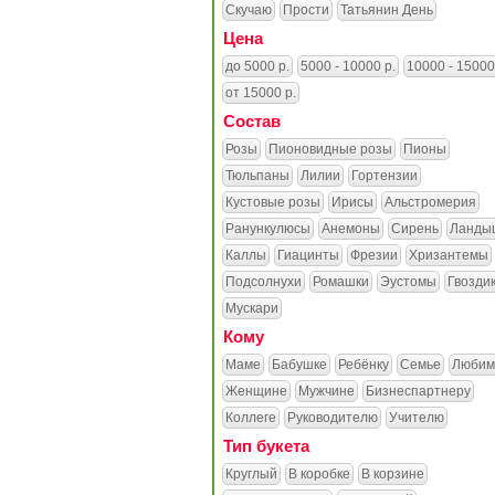
Скучаю
Прости
Татьянин День
Цена
до 5000 р.
5000 - 10000 р.
10000 - 15000
от 15000 р.
Состав
Розы
Пионовидные розы
Пионы
Тюльпаны
Лилии
Гортензии
Кустовые розы
Ирисы
Альстромерия
Ранункулюсы
Анемоны
Сирень
Ланды
Каллы
Гиацинты
Фрезии
Хризантемы
Подсолнухи
Ромашки
Эустомы
Гвозди
Мускари
Кому
Маме
Бабушке
Ребёнку
Семье
Любим
Женщине
Мужчине
Бизнеспартнеру
Коллеге
Руководителю
Учителю
Тип букета
Круглый
В коробке
В корзине