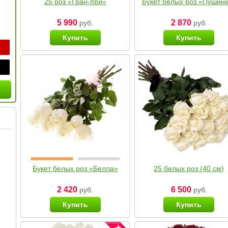
25 роз «Гран-при»
Букет белых роз «Пушин
5 990
2 870
руб.
руб.
Купить
Купить
Букет белых роз «Белла»
25 белых роз (40 см)
2 420
6 500
руб.
руб.
Купить
Купить