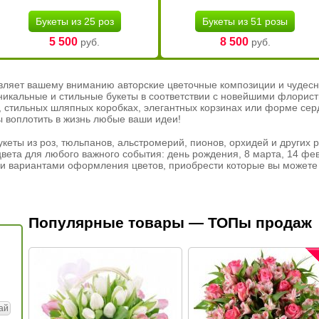
Букеты из 25 роз
Букеты из 51 розы
5 500
8 500
руб.
руб.
вляет вашему вниманию авторские цветочные композиции и чудесн
никальные и стильные букеты в соответствии с новейшими флорис
ах, стильных шляпных коробках, элегантных корзинах или форме се
ы воплотить в жизнь любые ваши идеи!
кеты из роз, тюльпанов, альстромерий, пионов, орхидей и других 
вета для любого важного события: день рождения, 8 марта, 14 фев
и вариантами оформления цветов, приобрести которые вы можете 
Популярные товары — ТОПы продаж
ай