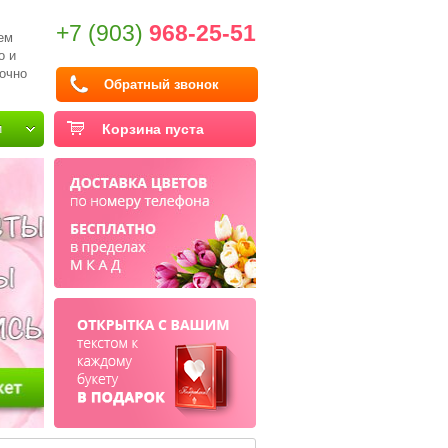
+7 (903)
968-25-51
ем
о и
очно
Обратный звонок
и
Корзина пуста