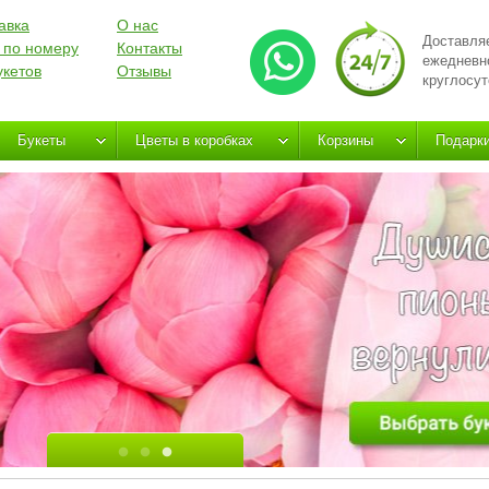
авка
О нас
Доставля
 по номеру
Контакты
ежедневн
укетов
Отзывы
круглосут
Букеты
Цветы в коробках
Корзины
Подарк