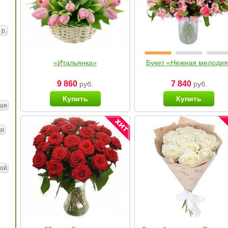
 р.
«Итальянка»
Букет «Нежная мелоди
9 860
7 840
руб.
руб.
Купить
Купить
ши
ки
ой