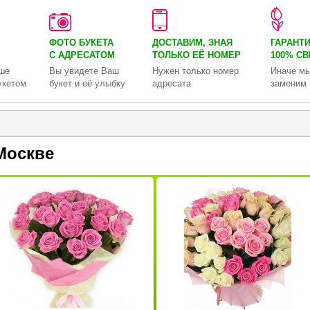
ФОТО БУКЕТА
ДОСТАВИМ, ЗНАЯ
ГАРАНТ
С АДРЕСАТОМ
ТОЛЬКО
ЕЁ НОМЕР
100% С
ше
Вы увидете Ваш
Нужен только номер
Иначе мы
укетом
букет и её улыбку
адресата
заменим 
Москве