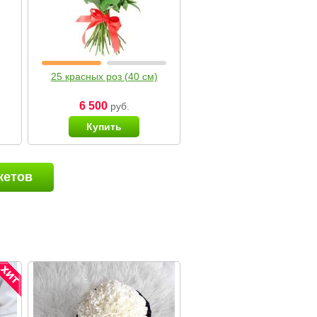
25 красных роз (40 см)
6 500
руб.
Купить
кетов