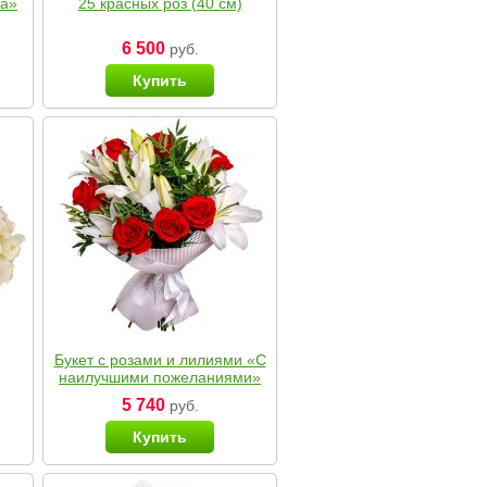
ка»
25 красных роз (40 см)
6 500
руб.
Купить
Букет с розами и лилиями «С
наилучшими пожеланиями»
5 740
руб.
Купить