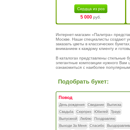
Сердца из роз
5 000
руб.
Интернет-магазин «Палитра» предста
Москве. Наши специалисты создают у
заказать цветы в классических букет
вниманием к каждому клиенту и готов
В каталогах представлены стильные бу
элегантные композиции нужного Вам ц
ознакомиться с наиболее популярным
Подобрать букет:
Повод
День рождения
Свидание
Выписка
Свадьба
Сюрприз
Юбилей
Траур
Выпускной
Люблю
Поздравляю
Выходи За Меня
Спасибо
Выздоравлив