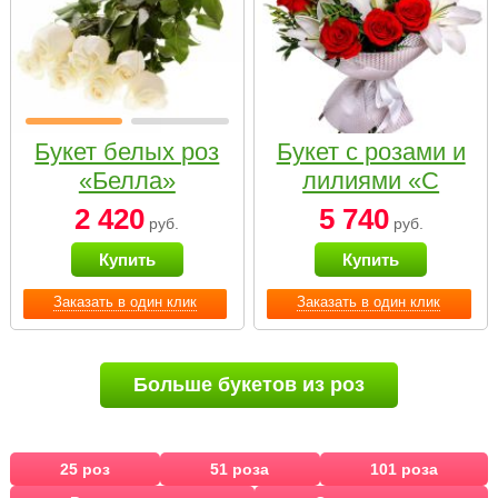
Букет белых роз
Букет с розами и
«Белла»
лилиями «С
наилучшими
2 420
5 740
руб.
руб.
пожеланиями»
Купить
Купить
Заказать в один клик
Заказать в один клик
Больше букетов из роз
25 роз
51 роза
101 роза