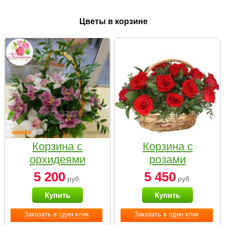
Цветы в корзине
Корзина с
Корзина с
орхидеями
розами
малая
«Красный
5 200
5 450
руб.
руб.
Париж»
Купить
Купить
Заказать в один клик
Заказать в один клик