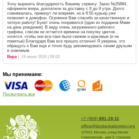
Хочу выразить благодарность Вашему сервису. Заказ №25884,
оформили вчера, доплатили за доставку с 8 до 9 утра. Долго
сомневалась, привезут ли вовремя, но в 8:55 курьер уже
позвонил в домофон. Огромное Вам спасибо за качественную и
четкую работу! Букет очень понравился (один из подарков Маме
на день рождения). В виду очень загруженного рабочего
графика, совсем не остается времени на покупку цветов...
хочется, чтобы они все-таки были свежие и красивые (и не
помятые) Благодаря Вам все прошло отлично! Я уверена, что
обращусь к Вам еще и точно буду рекомендовать своим друзьям
и знакомым.
Вера
| 24 июня 2024 | 09:03
Мы принимаем:
Посмотреть все
+7 (968)
891-19-11
office@dostavkatsvetov.org
107023
,
Москва
,
улица Малая
Семеновская , дом 9, строение