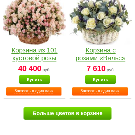
Корзина из 101
Корзина с
кустовой розы
розами «Вальс»
нежных тонов
40 400
7 610
руб.
руб.
Купить
Купить
Заказать в один клик
Заказать в один клик
Больше цветов в корзине