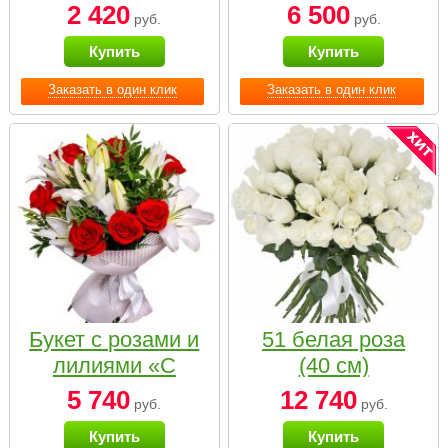
2 420
6 500
руб.
руб.
Купить
Купить
Заказать в один клик
Заказать в один клик
Букет с розами и
51 белая роза
лилиями «С
(40 см)
наилучшими
5 740
12 740
руб.
руб.
пожеланиями»
Купить
Купить