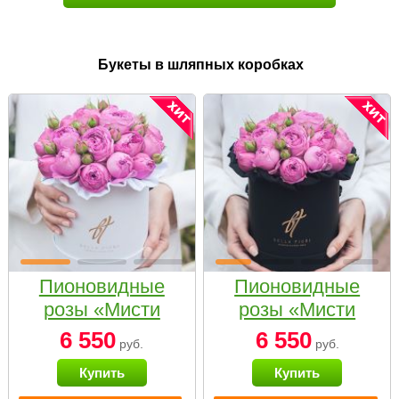
Букеты в шляпных коробках
Пионовидные
Пионовидные
розы «Мисти
розы «Мисти
бабблс» в белой
бабблс» в
6 550
6 550
руб.
руб.
коробке Small
черной коробке
Купить
Купить
Small