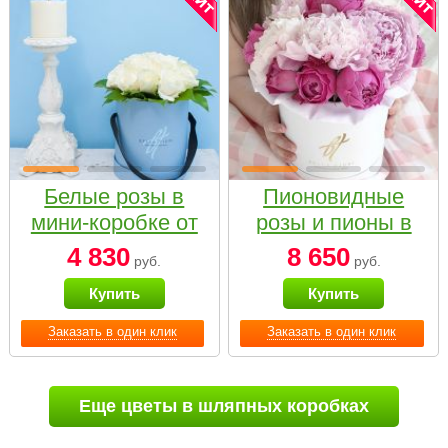
Белые розы в
Пионовидные
мини-коробке от
розы и пионы в
Bella Fiori
белой коробке
4 830
8 650
руб.
руб.
Small
Купить
Купить
Заказать в один клик
Заказать в один клик
Еще цветы в шляпных коробках