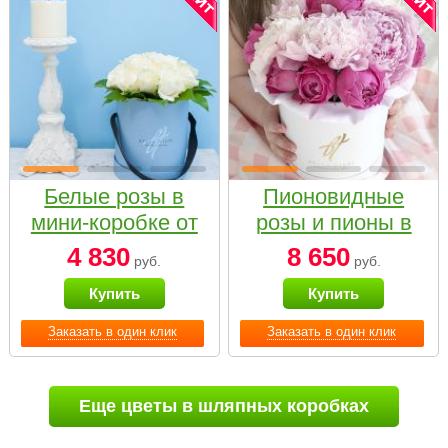
Белые розы в
Пионовидные
мини-коробке от
розы и пионы в
Bella Fiori
белой коробке
4 830
8 650
руб.
руб.
Small
Купить
Купить
Заказать в один клик
Заказать в один клик
Еще цветы в шляпных коробках