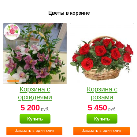
Цветы в корзине
Корзина с
Корзина с
орхидеями
розами
малая
«Красный
5 200
5 450
руб.
руб.
Париж»
Купить
Купить
Заказать в один клик
Заказать в один клик