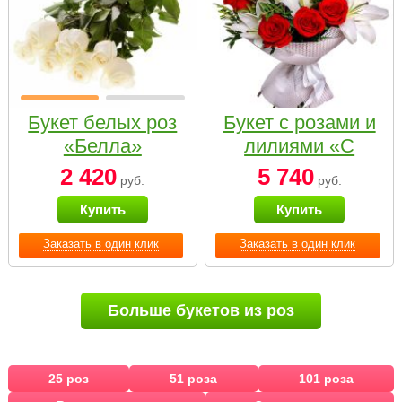
Букет белых роз
Букет с розами и
«Белла»
лилиями «С
наилучшими
2 420
5 740
руб.
руб.
пожеланиями»
Купить
Купить
Заказать в один клик
Заказать в один клик
Больше букетов из роз
25 роз
51 роза
101 роза