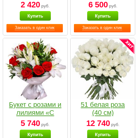
2 420
6 500
руб.
руб.
Купить
Купить
Заказать в один клик
Заказать в один клик
Букет с розами и
51 белая роза
лилиями «С
(40 см)
наилучшими
5 740
12 740
руб.
руб.
пожеланиями»
Купить
Купить