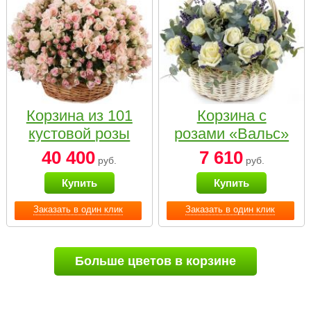
Корзина из 101
Корзина с
кустовой розы
розами «Вальс»
нежных тонов
40 400
7 610
руб.
руб.
Купить
Купить
Заказать в один клик
Заказать в один клик
Больше цветов в корзине