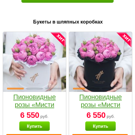
Букеты в шляпных коробках
Пионовидные
Пионовидные
розы «Мисти
розы «Мисти
бабблс» в белой
бабблс» в
6 550
6 550
руб.
руб.
коробке Small
черной коробке
Купить
Купить
Small