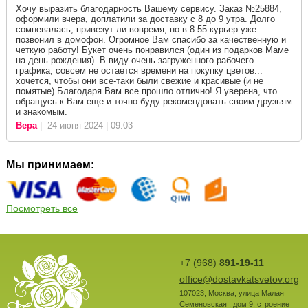
Хочу выразить благодарность Вашему сервису. Заказ №25884,
оформили вчера, доплатили за доставку с 8 до 9 утра. Долго
сомневалась, привезут ли вовремя, но в 8:55 курьер уже
позвонил в домофон. Огромное Вам спасибо за качественную и
четкую работу! Букет очень понравился (один из подарков Маме
на день рождения). В виду очень загруженного рабочего
графика, совсем не остается времени на покупку цветов...
хочется, чтобы они все-таки были свежие и красивые (и не
помятые) Благодаря Вам все прошло отлично! Я уверена, что
обращусь к Вам еще и точно буду рекомендовать своим друзьям
и знакомым.
Вера
| 24 июня 2024 | 09:03
Мы принимаем:
Посмотреть все
+7 (968)
891-19-11
office@dostavkatsvetov.org
107023
,
Москва
,
улица Малая
Семеновская , дом 9, строение