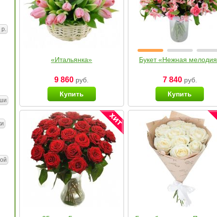
 р.
«Итальянка»
Букет «Нежная мелоди
9 860
7 840
руб.
руб.
Купить
Купить
ши
ки
ой