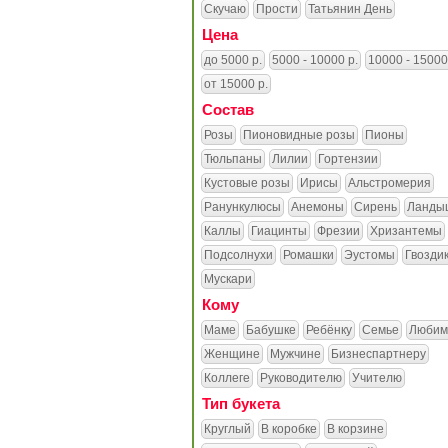
Скучаю
Прости
Татьянин День
Цена
до 5000 р.
5000 - 10000 р.
10000 - 15000
от 15000 р.
Состав
Розы
Пионовидные розы
Пионы
Тюльпаны
Лилии
Гортензии
Кустовые розы
Ирисы
Альстромерия
Ранункулюсы
Анемоны
Сирень
Ланды
Каллы
Гиацинты
Фрезии
Хризантемы
Подсолнухи
Ромашки
Эустомы
Гвозди
Мускари
Кому
Маме
Бабушке
Ребёнку
Семье
Любим
Женщине
Мужчине
Бизнеспартнеру
Коллеге
Руководителю
Учителю
Тип букета
Круглый
В коробке
В корзине