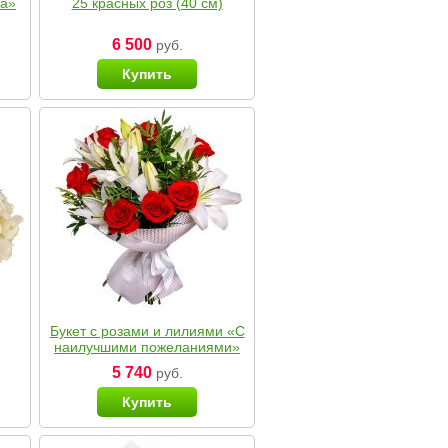
ка»
25 красных роз (40 см)
6 500
руб.
Купить
Букет с розами и лилиями «С
наилучшими пожеланиями»
5 740
руб.
Купить