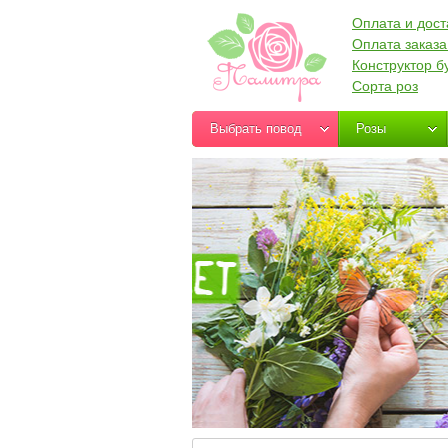
Оплата и дост
Оплата заказа
Конструктор б
Сорта роз
Выбрать повод
Розы