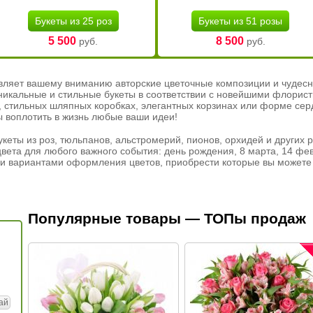
Букеты из 25 роз
Букеты из 51 розы
5 500
8 500
руб.
руб.
вляет вашему вниманию авторские цветочные композиции и чудесн
никальные и стильные букеты в соответствии с новейшими флорис
ах, стильных шляпных коробках, элегантных корзинах или форме се
ы воплотить в жизнь любые ваши идеи!
кеты из роз, тюльпанов, альстромерий, пионов, орхидей и других 
вета для любого важного события: день рождения, 8 марта, 14 фев
и вариантами оформления цветов, приобрести которые вы можете 
Популярные товары — ТОПы продаж
ай