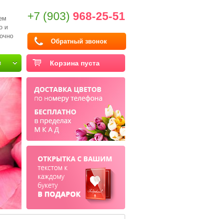
+7 (903)
968-25-51
ем
о и
очно
Обратный звонок
и
Корзина пуста