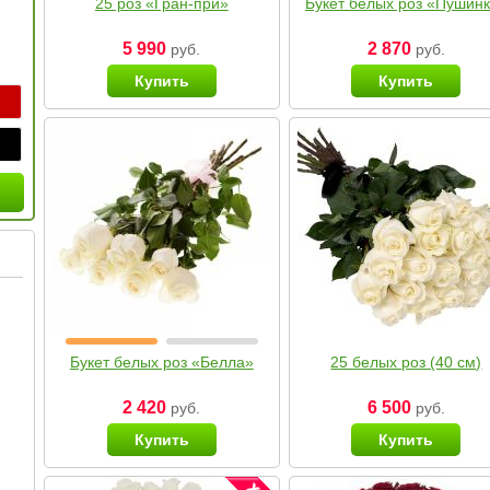
25 роз «Гран-при»
Букет белых роз «Пушин
5 990
2 870
руб.
руб.
Купить
Купить
Букет белых роз «Белла»
25 белых роз (40 см)
2 420
6 500
руб.
руб.
Купить
Купить