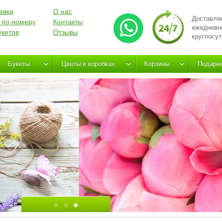
авка
О нас
Доставля
 по номеру
Контакты
ежедневн
укетов
Отзывы
круглосут
Букеты
Цветы в коробках
Корзины
Подарк