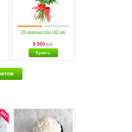
25 красных роз (40 см)
6 500
руб.
Купить
кетов