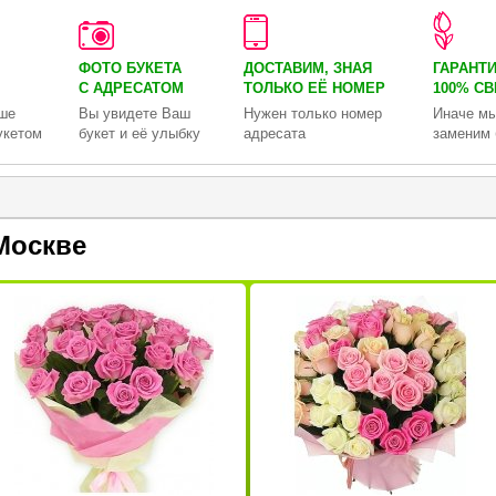
ФОТО БУКЕТА
ДОСТАВИМ, ЗНАЯ
ГАРАНТ
С АДРЕСАТОМ
ТОЛЬКО
ЕЁ НОМЕР
100% С
ше
Вы увидете Ваш
Нужен только номер
Иначе мы
укетом
букет и её улыбку
адресата
заменим 
Москве