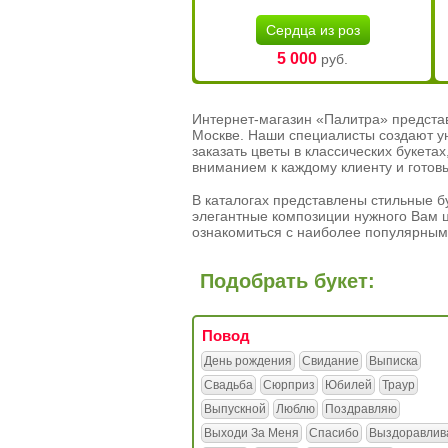
Сердца из роз
5 000
руб.
Интернет-магазин «Палитра» предста
Москве. Наши специалисты создают у
заказать цветы в классических букет
вниманием к каждому клиенту и готов
В каталогах представлены стильные бу
элегантные композиции нужного Вам ц
ознакомиться с наиболее популярным
Подобрать букет:
Повод
День рождения
Свидание
Выписка
Свадьба
Сюрприз
Юбилей
Траур
Выпускной
Люблю
Поздравляю
Выходи За Меня
Спасибо
Выздоравлив