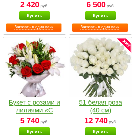
2 420
6 500
руб.
руб.
Купить
Купить
Заказать в один клик
Заказать в один клик
Букет с розами и
51 белая роза
лилиями «С
(40 см)
наилучшими
5 740
12 740
руб.
руб.
пожеланиями»
Купить
Купить