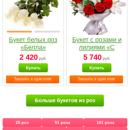
Букет белых роз
Букет с розами и
«Белла»
лилиями «С
наилучшими
2 420
5 740
руб.
руб.
пожеланиями»
Купить
Купить
Заказать в один клик
Заказать в один клик
Больше букетов из роз
25 роз
51 роза
101 роза