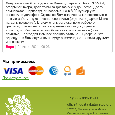
Хочу выразить благодарность Вашему сервису. Заказ №25884,
оформили вчера, доплатили за доставку с 8 до 9 утра. Долго
сомневалась, привезут ли вовремя, но в 8:55 курьер уже
позвонил в домофон. Огромное Вам спасибо за качественную и
четкую работу! Букет очень понравился (один из подарков Маме
на день рождения). В виду очень загруженного рабочего
графика, совсем не остается времени на покупку цветов...
хочется, чтобы они все-таки были свежие и красивые (и не
помятые) Благодаря Вам все прошло отлично! Я уверена, что
обращусь к Вам еще и точно буду рекомендовать своим друзьям
и знакомым.
Вера
| 24 июня 2024 | 09:03
Мы принимаем:
Посмотреть все
+7 (968)
891-19-11
office@dostavkatsvetov.org
107023
,
Москва
,
улица Малая
Семеновская , дом 9, строение