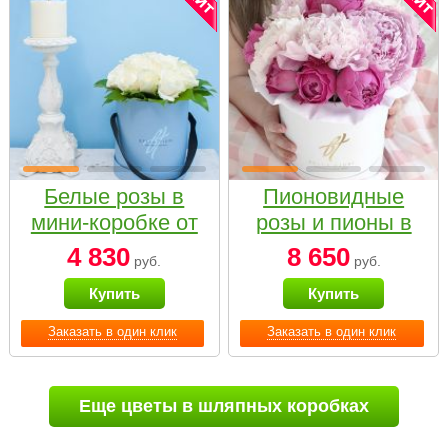
Белые розы в
Пионовидные
мини-коробке от
розы и пионы в
Bella Fiori
белой коробке
4 830
8 650
руб.
руб.
Small
Купить
Купить
Заказать в один клик
Заказать в один клик
Еще цветы в шляпных коробках