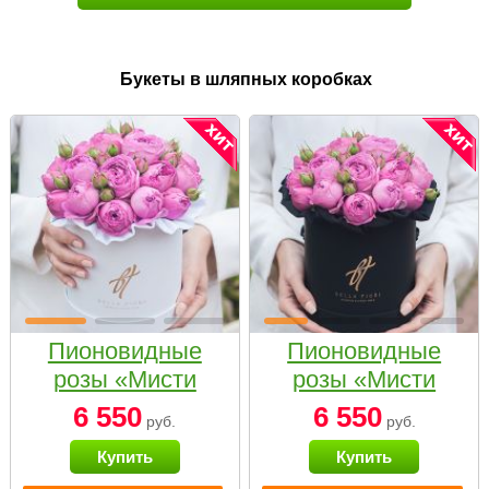
Букеты в шляпных коробках
Пионовидные
Пионовидные
розы «Мисти
розы «Мисти
бабблс» в белой
бабблс» в
6 550
6 550
руб.
руб.
коробке Small
черной коробке
Купить
Купить
Small