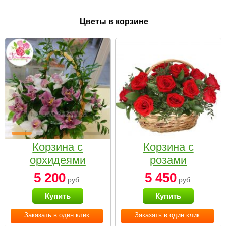
Цветы в корзине
Корзина с
Корзина с
орхидеями
розами
малая
«Красный
5 200
5 450
руб.
руб.
Париж»
Купить
Купить
Заказать в один клик
Заказать в один клик