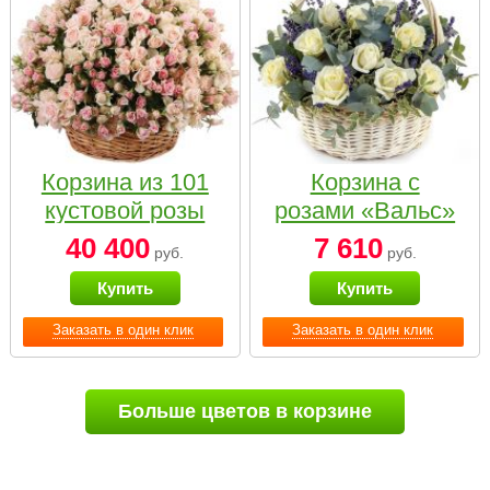
Корзина из 101
Корзина с
кустовой розы
розами «Вальс»
нежных тонов
40 400
7 610
руб.
руб.
Купить
Купить
Заказать в один клик
Заказать в один клик
Больше цветов в корзине