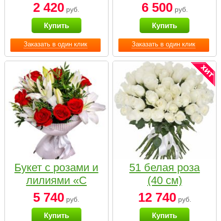
2 420
6 500
руб.
руб.
Купить
Купить
Заказать в один клик
Заказать в один клик
Букет с розами и
51 белая роза
лилиями «С
(40 см)
наилучшими
5 740
12 740
руб.
руб.
пожеланиями»
Купить
Купить