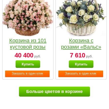
Корзина из 101
Корзина с
кустовой розы
розами «Вальс»
нежных тонов
40 400
7 610
руб.
руб.
Купить
Купить
Заказать в один клик
Заказать в один клик
Больше цветов в корзине