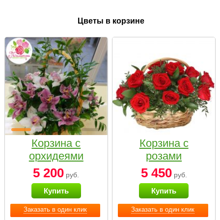
Цветы в корзине
Корзина с
Корзина с
орхидеями
розами
малая
«Красный
5 200
5 450
руб.
руб.
Париж»
Купить
Купить
Заказать в один клик
Заказать в один клик