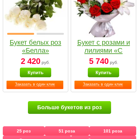
Букет белых роз
Букет с розами и
«Белла»
лилиями «С
наилучшими
2 420
5 740
руб.
руб.
пожеланиями»
Купить
Купить
Заказать в один клик
Заказать в один клик
Больше букетов из роз
25 роз
51 роза
101 роза