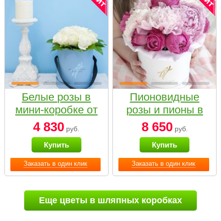
Белые розы в
Пионовидные
мини-коробке от
розы и пионы в
Bella Fiori
белой коробке
4 830
8 650
руб.
руб.
Small
Купить
Купить
Заказать в один клик
Заказать в один клик
Еще цветы в шляпных коробках