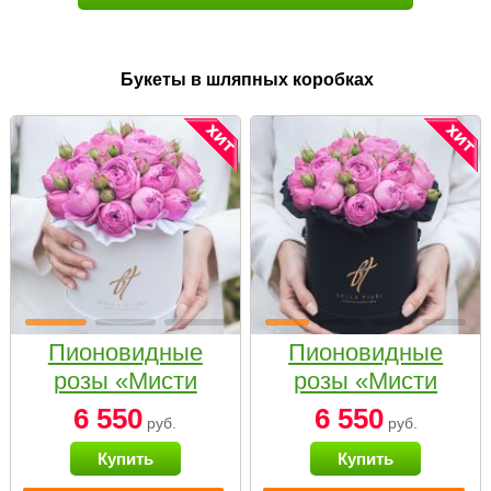
Букеты в шляпных коробках
Пионовидные
Пионовидные
розы «Мисти
розы «Мисти
бабблс» в белой
бабблс» в
6 550
6 550
руб.
руб.
коробке Small
черной коробке
Купить
Купить
Small