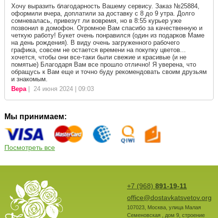
Хочу выразить благодарность Вашему сервису. Заказ №25884,
оформили вчера, доплатили за доставку с 8 до 9 утра. Долго
сомневалась, привезут ли вовремя, но в 8:55 курьер уже
позвонил в домофон. Огромное Вам спасибо за качественную и
четкую работу! Букет очень понравился (один из подарков Маме
на день рождения). В виду очень загруженного рабочего
графика, совсем не остается времени на покупку цветов...
хочется, чтобы они все-таки были свежие и красивые (и не
помятые) Благодаря Вам все прошло отлично! Я уверена, что
обращусь к Вам еще и точно буду рекомендовать своим друзьям
и знакомым.
Вера
| 24 июня 2024 | 09:03
Мы принимаем:
Посмотреть все
+7 (968)
891-19-11
office@dostavkatsvetov.org
107023
,
Москва
,
улица Малая
Семеновская , дом 9, строение