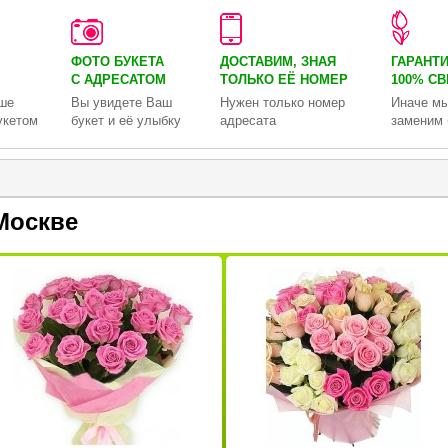
ФОТО БУКЕТА
ДОСТАВИМ, ЗНАЯ
ГАРАНТ
С АДРЕСАТОМ
ТОЛЬКО
ЕЁ НОМЕР
100% С
ше
Вы увидете Ваш
Нужен только номер
Иначе мы
укетом
букет и её улыбку
адресата
заменим 
Москве