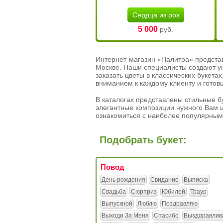
Сердца из роз
5 000
руб.
Интернет-магазин «Палитра» предста
Москве. Наши специалисты создают у
заказать цветы в классических букет
вниманием к каждому клиенту и готов
В каталогах представлены стильные бу
элегантные композиции нужного Вам ц
ознакомиться с наиболее популярным
Подобрать букет:
Повод
День рождения
Свидание
Выписка
Свадьба
Сюрприз
Юбилей
Траур
Выпускной
Люблю
Поздравляю
Выходи За Меня
Спасибо
Выздоравлив