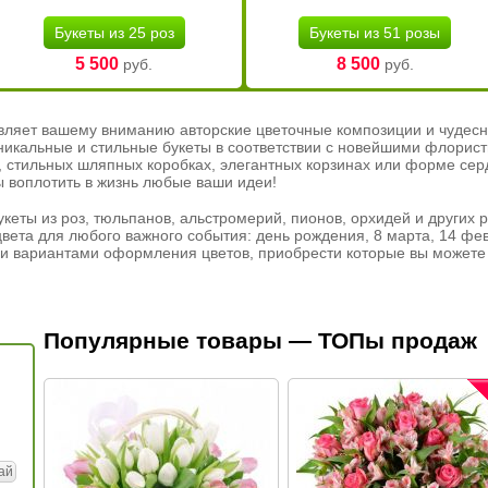
Букеты из 25 роз
Букеты из 51 розы
5 500
8 500
руб.
руб.
вляет вашему вниманию авторские цветочные композиции и чудесн
никальные и стильные букеты в соответствии с новейшими флорис
ах, стильных шляпных коробках, элегантных корзинах или форме се
ы воплотить в жизнь любые ваши идеи!
кеты из роз, тюльпанов, альстромерий, пионов, орхидей и других 
вета для любого важного события: день рождения, 8 марта, 14 фев
и вариантами оформления цветов, приобрести которые вы можете 
Популярные товары — ТОПы продаж
ай