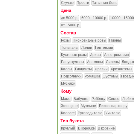
Скучаю
Прости
Татьянин День
Цена
до 5000 р.
5000 - 10000 р.
10000 - 15000
от 15000 р.
Состав
Розы
Пионовидные розы
Пионы
Тюльпаны
Лилии
Гортензии
Кустовые розы
Ирисы
Альстромерия
Ранункулюсы
Анемоны
Сирень
Ланды
Каллы
Гиацинты
Фрезии
Хризантемы
Подсолнухи
Ромашки
Эустомы
Гвозди
Мускари
Кому
Маме
Бабушке
Ребёнку
Семье
Любим
Женщине
Мужчине
Бизнеспартнеру
Коллеге
Руководителю
Учителю
Тип букета
Круглый
В коробке
В корзине