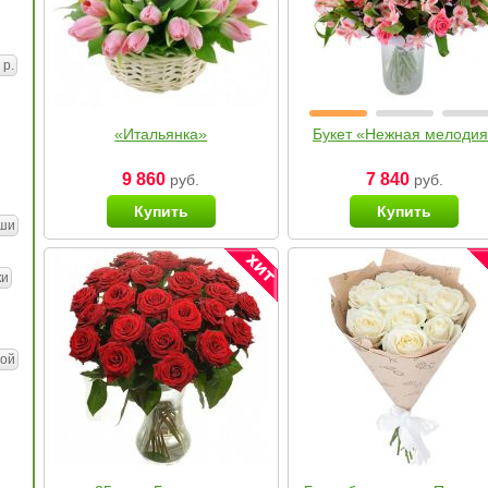
 р.
«Итальянка»
Букет «Нежная мелоди
9 860
7 840
руб.
руб.
Купить
Купить
ши
ки
ой