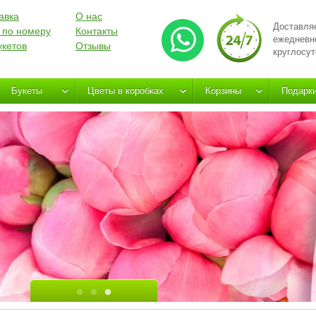
авка
О нас
Доставля
 по номеру
Контакты
ежедневн
укетов
Отзывы
круглосут
Букеты
Цветы в коробках
Корзины
Подарк