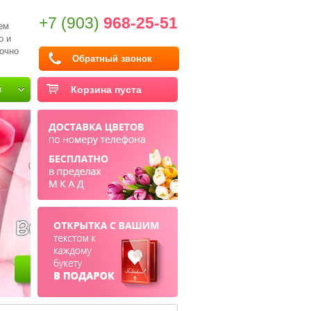
+7 (903)
968-25-51
ем
о и
очно
Обратный звонок
и
Корзина пуста