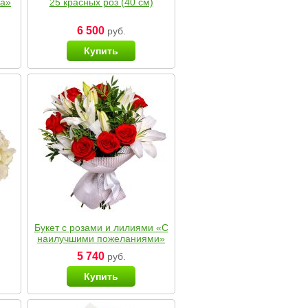
ка»
25 красных роз (40 см)
6 500
руб.
Купить
Букет с розами и лилиями «С
наилучшими пожеланиями»
5 740
руб.
Купить