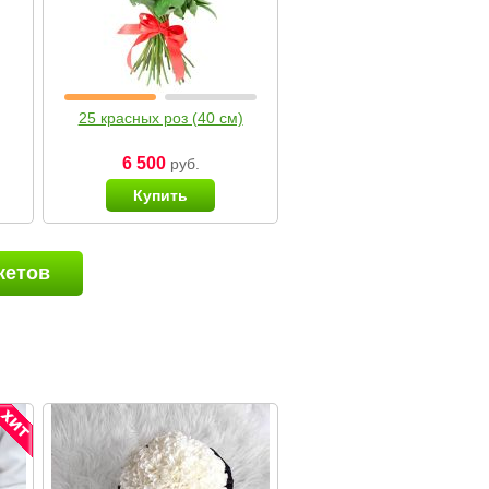
25 красных роз (40 см)
6 500
руб.
Купить
кетов