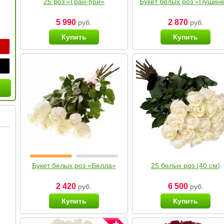
25 роз «Гран-при»
Букет белых роз «Пушин
5 990
2 870
руб.
руб.
Купить
Купить
Букет белых роз «Белла»
25 белых роз (40 см)
2 420
6 500
руб.
руб.
Купить
Купить