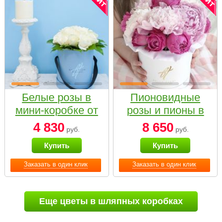
Белые розы в
Пионовидные
мини-коробке от
розы и пионы в
Bella Fiori
белой коробке
4 830
8 650
руб.
руб.
Small
Купить
Купить
Заказать в один клик
Заказать в один клик
Еще цветы в шляпных коробках