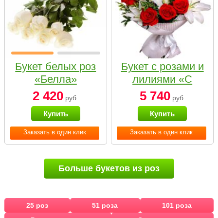
Букет белых роз
Букет с розами и
«Белла»
лилиями «С
наилучшими
2 420
5 740
руб.
руб.
пожеланиями»
Купить
Купить
Заказать в один клик
Заказать в один клик
Больше букетов из роз
25 роз
51 роза
101 роза