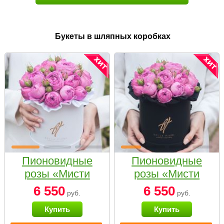
Букеты в шляпных коробках
Пионовидные
Пионовидные
розы «Мисти
розы «Мисти
бабблс» в белой
бабблс» в
6 550
6 550
руб.
руб.
коробке Small
черной коробке
Купить
Купить
Small