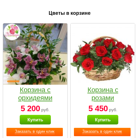
Цветы в корзине
Корзина с
Корзина с
орхидеями
розами
малая
«Красный
5 200
5 450
руб.
руб.
Париж»
Купить
Купить
Заказать в один клик
Заказать в один клик