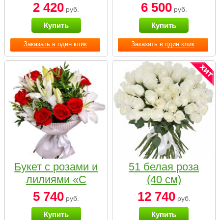
2 420
6 500
руб.
руб.
Купить
Купить
Заказать в один клик
Заказать в один клик
Букет с розами и
51 белая роза
лилиями «С
(40 см)
наилучшими
5 740
12 740
руб.
руб.
пожеланиями»
Купить
Купить