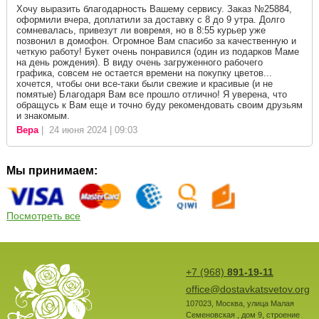
Хочу выразить благодарность Вашему сервису. Заказ №25884,
оформили вчера, доплатили за доставку с 8 до 9 утра. Долго
сомневалась, привезут ли вовремя, но в 8:55 курьер уже
позвонил в домофон. Огромное Вам спасибо за качественную и
четкую работу! Букет очень понравился (один из подарков Маме
на день рождения). В виду очень загруженного рабочего
графика, совсем не остается времени на покупку цветов...
хочется, чтобы они все-таки были свежие и красивые (и не
помятые) Благодаря Вам все прошло отлично! Я уверена, что
обращусь к Вам еще и точно буду рекомендовать своим друзьям
и знакомым.
Вера
| 24 июня 2024 | 09:03
Мы принимаем:
Посмотреть все
+7 (968)
891-19-11
office@dostavkatsvetov.org
107023
,
Москва
,
улица Малая
Семеновская , дом 9, строение