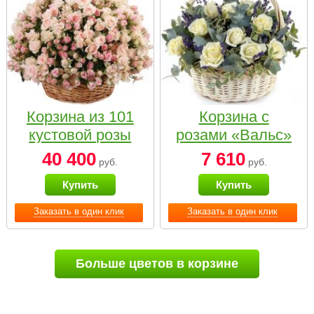
Корзина из 101
Корзина с
кустовой розы
розами «Вальс»
нежных тонов
40 400
7 610
руб.
руб.
Купить
Купить
Заказать в один клик
Заказать в один клик
Больше цветов в корзине