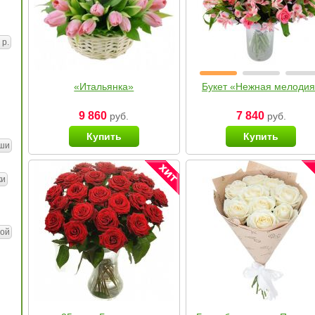
 р.
«Итальянка»
Букет «Нежная мелоди
9 860
7 840
руб.
руб.
Купить
Купить
ши
ки
ой