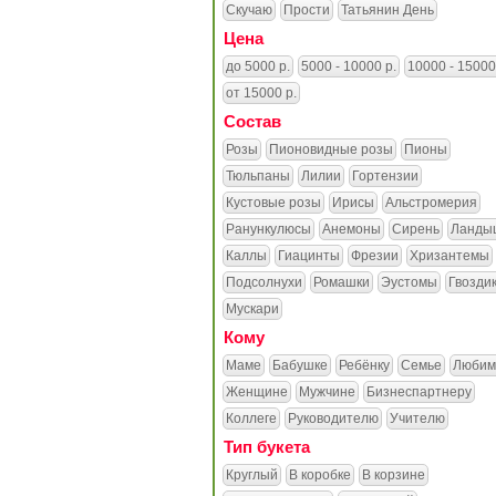
Скучаю
Прости
Татьянин День
Цена
до 5000 р.
5000 - 10000 р.
10000 - 15000
от 15000 р.
Состав
Розы
Пионовидные розы
Пионы
Тюльпаны
Лилии
Гортензии
Кустовые розы
Ирисы
Альстромерия
Ранункулюсы
Анемоны
Сирень
Ланды
Каллы
Гиацинты
Фрезии
Хризантемы
Подсолнухи
Ромашки
Эустомы
Гвозди
Мускари
Кому
Маме
Бабушке
Ребёнку
Семье
Любим
Женщине
Мужчине
Бизнеспартнеру
Коллеге
Руководителю
Учителю
Тип букета
Круглый
В коробке
В корзине