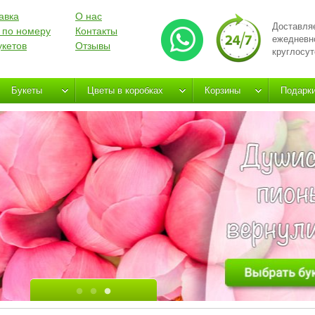
авка
О нас
Доставля
 по номеру
Контакты
ежедневн
укетов
Отзывы
круглосут
Букеты
Цветы в коробках
Корзины
Подарк