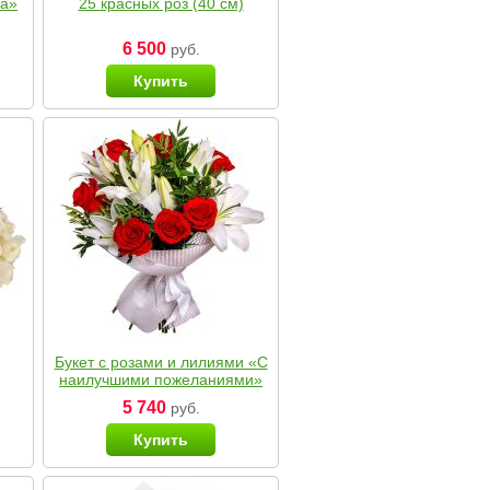
ка»
25 красных роз (40 см)
6 500
руб.
Купить
Букет с розами и лилиями «С
наилучшими пожеланиями»
5 740
руб.
Купить