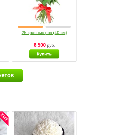
25 красных роз (40 см)
6 500
руб.
Купить
кетов