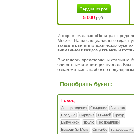
Сердца из роз
5 000
руб.
Интернет-магазин «Палитра» предста
Москве. Наши специалисты создают у
заказать цветы в классических букет
вниманием к каждому клиенту и готов
В каталогах представлены стильные бу
элегантные композиции нужного Вам ц
ознакомиться с наиболее популярным
Подобрать букет:
Повод
День рождения
Свидание
Выписка
Свадьба
Сюрприз
Юбилей
Траур
Выпускной
Люблю
Поздравляю
Выходи За Меня
Спасибо
Выздоравлив