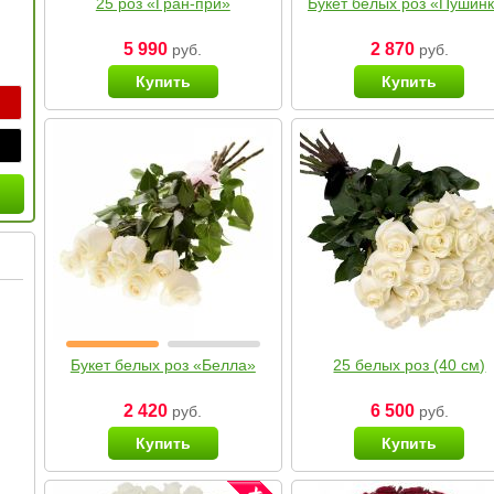
25 роз «Гран-при»
Букет белых роз «Пушин
5 990
2 870
руб.
руб.
Купить
Купить
Букет белых роз «Белла»
25 белых роз (40 см)
2 420
6 500
руб.
руб.
Купить
Купить