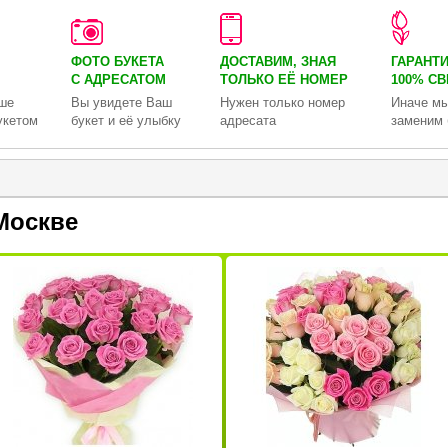
ФОТО БУКЕТА
ДОСТАВИМ, ЗНАЯ
ГАРАНТ
С АДРЕСАТОМ
ТОЛЬКО
ЕЁ НОМЕР
100% С
ше
Вы увидете Ваш
Нужен только номер
Иначе мы
укетом
букет и её улыбку
адресата
заменим 
Москве