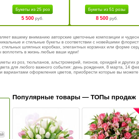
Букеты из 25 роз
Букеты из 51 розы
5 500
8 500
руб.
руб.
вляет вашему вниманию авторские цветочные композиции и чудесн
никальные и стильные букеты в соответствии с новейшими флорис
ах, стильных шляпных коробках, элегантных корзинах или форме се
ы воплотить в жизнь любые ваши идеи!
кеты из роз, тюльпанов, альстромерий, пионов, орхидей и других 
вета для любого важного события: день рождения, 8 марта, 14 фев
и вариантами оформления цветов, приобрести которые вы можете 
Популярные товары — ТОПы продаж
ай