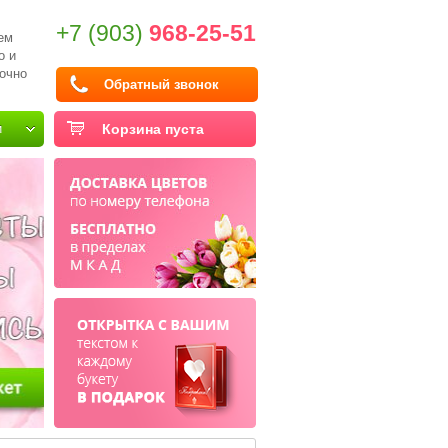
+7 (903)
968-25-51
ем
о и
очно
Обратный звонок
и
Корзина пуста