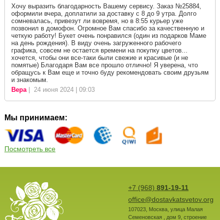
Хочу выразить благодарность Вашему сервису. Заказ №25884,
оформили вчера, доплатили за доставку с 8 до 9 утра. Долго
сомневалась, привезут ли вовремя, но в 8:55 курьер уже
позвонил в домофон. Огромное Вам спасибо за качественную и
четкую работу! Букет очень понравился (один из подарков Маме
на день рождения). В виду очень загруженного рабочего
графика, совсем не остается времени на покупку цветов...
хочется, чтобы они все-таки были свежие и красивые (и не
помятые) Благодаря Вам все прошло отлично! Я уверена, что
обращусь к Вам еще и точно буду рекомендовать своим друзьям
и знакомым.
Вера
| 24 июня 2024 | 09:03
Мы принимаем:
Посмотреть все
+7 (968)
891-19-11
office@dostavkatsvetov.org
107023
,
Москва
,
улица Малая
Семеновская , дом 9, строение