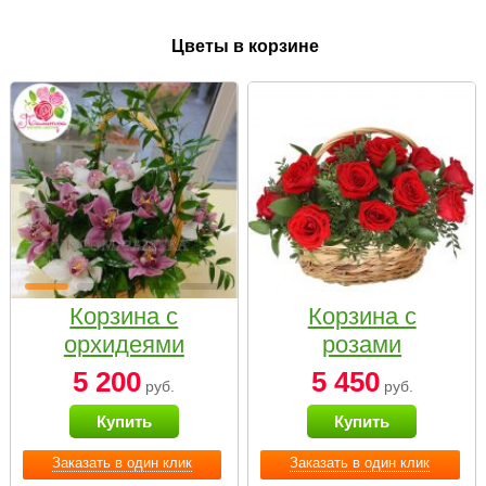
Цветы в корзине
Корзина с
Корзина с
орхидеями
розами
малая
«Красный
5 200
5 450
руб.
руб.
Париж»
Купить
Купить
Заказать в один клик
Заказать в один клик