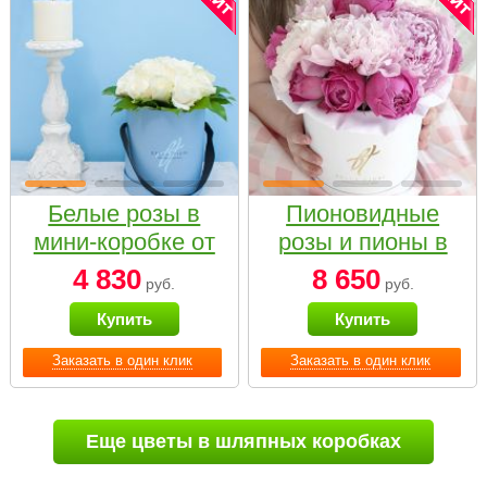
Белые розы в
Пионовидные
мини-коробке от
розы и пионы в
Bella Fiori
белой коробке
4 830
8 650
руб.
руб.
Small
Купить
Купить
Заказать в один клик
Заказать в один клик
Еще цветы в шляпных коробках