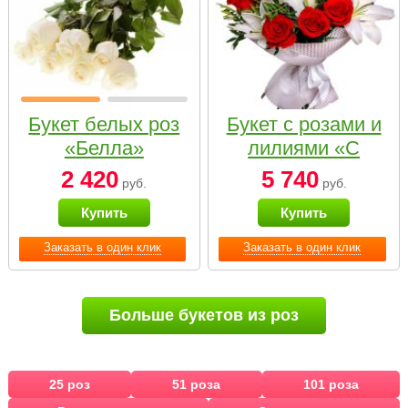
Букет белых роз
Букет с розами и
«Белла»
лилиями «С
наилучшими
2 420
5 740
руб.
руб.
пожеланиями»
Купить
Купить
Заказать в один клик
Заказать в один клик
Больше букетов из роз
25 роз
51 роза
101 роза