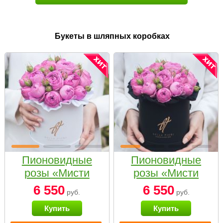
Букеты в шляпных коробках
Пионовидные
Пионовидные
розы «Мисти
розы «Мисти
бабблс» в белой
бабблс» в
6 550
6 550
руб.
руб.
коробке Small
черной коробке
Купить
Купить
Small