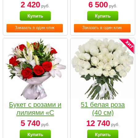
2 420
6 500
руб.
руб.
Купить
Купить
Заказать в один клик
Заказать в один клик
Букет с розами и
51 белая роза
лилиями «С
(40 см)
наилучшими
5 740
12 740
руб.
руб.
пожеланиями»
Купить
Купить