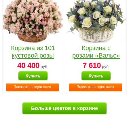
Корзина из 101
Корзина с
кустовой розы
розами «Вальс»
нежных тонов
40 400
7 610
руб.
руб.
Купить
Купить
Заказать в один клик
Заказать в один клик
Больше цветов в корзине