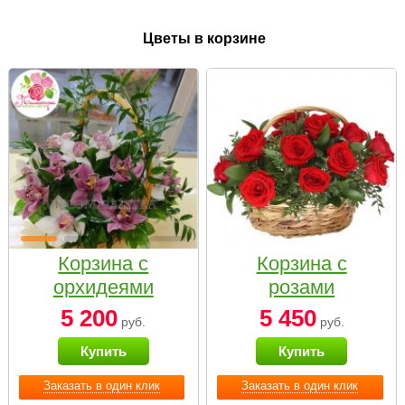
Цветы в корзине
Корзина с
Корзина с
орхидеями
розами
малая
«Красный
5 200
5 450
руб.
руб.
Париж»
Купить
Купить
Заказать в один клик
Заказать в один клик