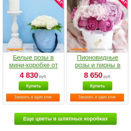
Белые розы в
Пионовидные
мини-коробке от
розы и пионы в
Bella Fiori
белой коробке
4 830
8 650
руб.
руб.
Small
Купить
Купить
Заказать в один клик
Заказать в один клик
Еще цветы в шляпных коробках