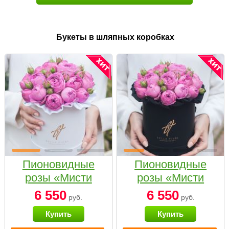
Букеты в шляпных коробках
Пионовидные
Пионовидные
розы «Мисти
розы «Мисти
бабблс» в белой
бабблс» в
6 550
6 550
руб.
руб.
коробке Small
черной коробке
Купить
Купить
Small