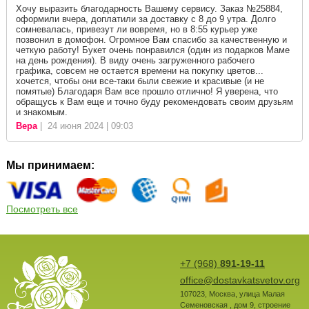
Хочу выразить благодарность Вашему сервису. Заказ №25884,
оформили вчера, доплатили за доставку с 8 до 9 утра. Долго
сомневалась, привезут ли вовремя, но в 8:55 курьер уже
позвонил в домофон. Огромное Вам спасибо за качественную и
четкую работу! Букет очень понравился (один из подарков Маме
на день рождения). В виду очень загруженного рабочего
графика, совсем не остается времени на покупку цветов...
хочется, чтобы они все-таки были свежие и красивые (и не
помятые) Благодаря Вам все прошло отлично! Я уверена, что
обращусь к Вам еще и точно буду рекомендовать своим друзьям
и знакомым.
Вера
| 24 июня 2024 | 09:03
Мы принимаем:
Посмотреть все
+7 (968)
891-19-11
office@dostavkatsvetov.org
107023
,
Москва
,
улица Малая
Семеновская , дом 9, строение