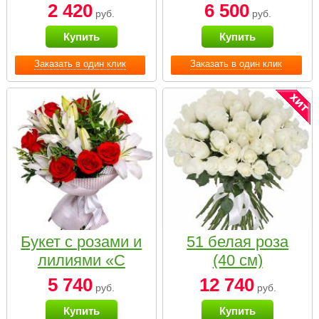
2 420
6 500
руб.
руб.
Купить
Купить
Заказать в один клик
Заказать в один клик
Букет с розами и
51 белая роза
лилиями «С
(40 см)
наилучшими
5 740
12 740
руб.
руб.
пожеланиями»
Купить
Купить