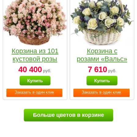
Корзина из 101
Корзина с
кустовой розы
розами «Вальс»
нежных тонов
40 400
7 610
руб.
руб.
Купить
Купить
Заказать в один клик
Заказать в один клик
Больше цветов в корзине