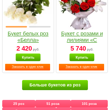
Букет белых роз
Букет с розами и
«Белла»
лилиями «С
наилучшими
2 420
5 740
руб.
руб.
пожеланиями»
Купить
Купить
Заказать в один клик
Заказать в один клик
Больше букетов из роз
25 роз
51 роза
101 роза