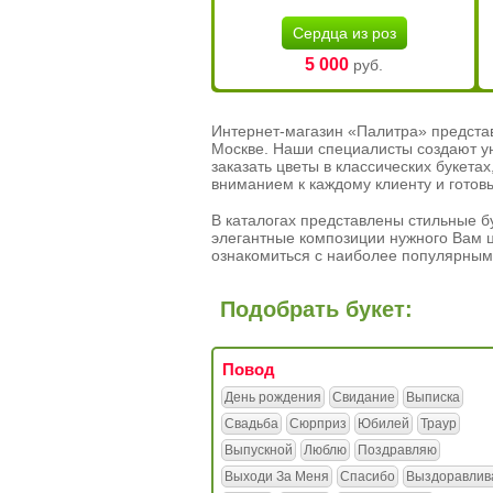
Сердца из роз
5 000
руб.
Интернет-магазин «Палитра» предста
Москве. Наши специалисты создают у
заказать цветы в классических букет
вниманием к каждому клиенту и готов
В каталогах представлены стильные бу
элегантные композиции нужного Вам ц
ознакомиться с наиболее популярным
Подобрать букет:
Повод
День рождения
Свидание
Выписка
Свадьба
Сюрприз
Юбилей
Траур
Выпускной
Люблю
Поздравляю
Выходи За Меня
Спасибо
Выздоравлив