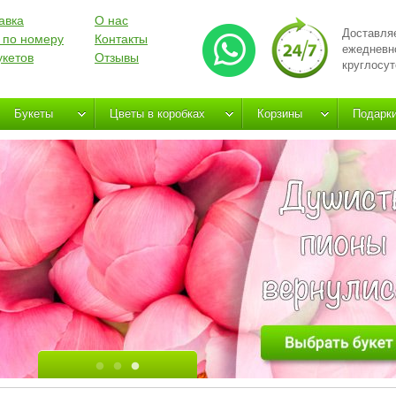
авка
О нас
Доставля
 по номеру
Контакты
ежедневн
укетов
Отзывы
круглосут
Букеты
Цветы в коробках
Корзины
Подарк