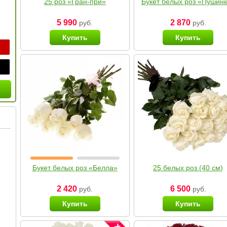
25 роз «Гран-при»
Букет белых роз «Пушин
5 990
2 870
руб.
руб.
Купить
Купить
Букет белых роз «Белла»
25 белых роз (40 см)
2 420
6 500
руб.
руб.
Купить
Купить