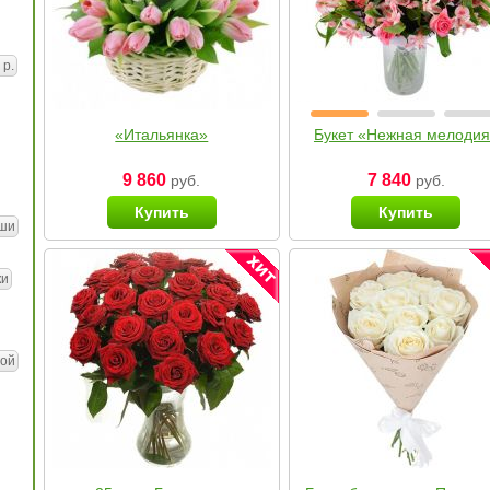
 р.
«Итальянка»
Букет «Нежная мелоди
9 860
7 840
руб.
руб.
Купить
Купить
ши
ки
ой