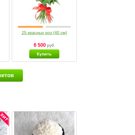
25 красных роз (40 см)
6 500
руб.
Купить
кетов