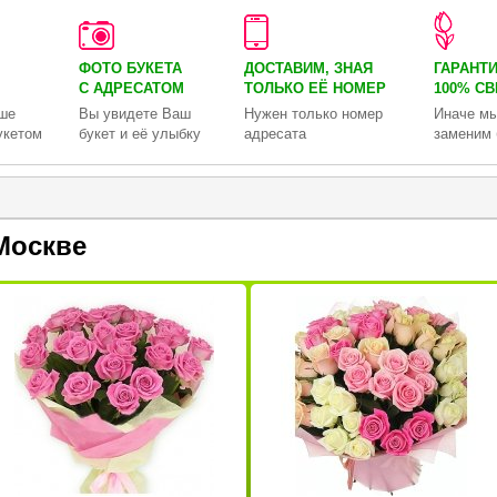
ФОТО БУКЕТА
ДОСТАВИМ, ЗНАЯ
ГАРАНТ
С АДРЕСАТОМ
ТОЛЬКО
ЕЁ НОМЕР
100% С
ше
Вы увидете Ваш
Нужен только номер
Иначе мы
укетом
букет и её улыбку
адресата
заменим 
Москве