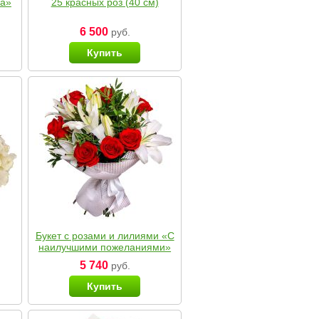
ка»
25 красных роз (40 см)
6 500
руб.
Купить
Букет с розами и лилиями «С
наилучшими пожеланиями»
5 740
руб.
Купить