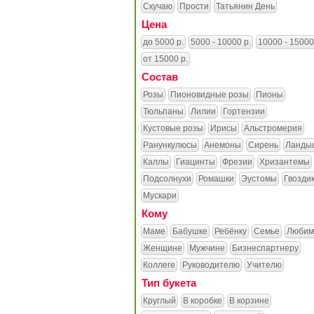
Скучаю
Прости
Татьянин День
Цена
до 5000 р.
5000 - 10000 р.
10000 - 15000
от 15000 р.
Состав
Розы
Пионовидные розы
Пионы
Тюльпаны
Лилии
Гортензии
Кустовые розы
Ирисы
Альстромерия
Ранункулюсы
Анемоны
Сирень
Ланды
Каллы
Гиацинты
Фрезии
Хризантемы
Подсолнухи
Ромашки
Эустомы
Гвозди
Мускари
Кому
Маме
Бабушке
Ребёнку
Семье
Любим
Женщине
Мужчине
Бизнеспартнеру
Коллеге
Руководителю
Учителю
Тип букета
Круглый
В коробке
В корзине