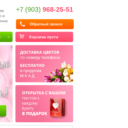
+7 (903)
968-25-51
ем
о и
очно
Обратный звонок
и
Корзина пуста