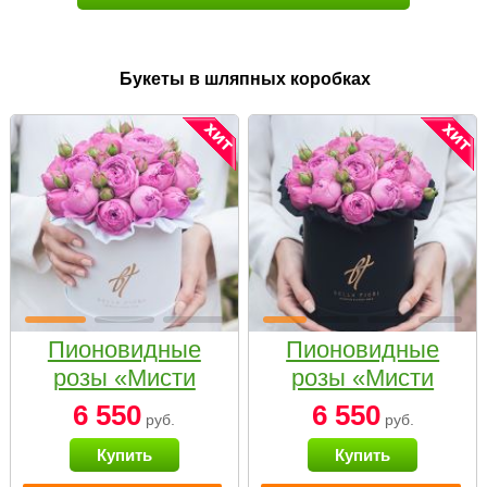
Букеты в шляпных коробках
Пионовидные
Пионовидные
розы «Мисти
розы «Мисти
бабблс» в белой
бабблс» в
6 550
6 550
руб.
руб.
коробке Small
черной коробке
Купить
Купить
Small