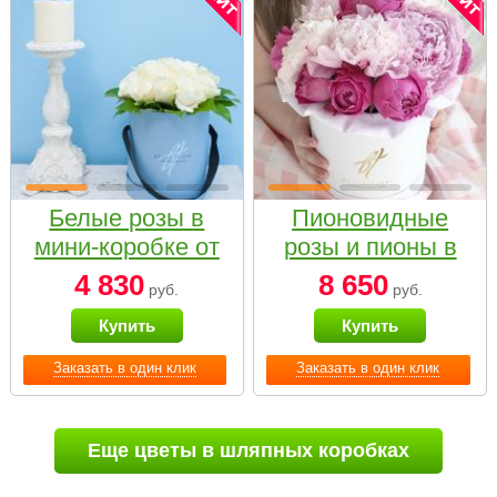
Белые розы в
Пионовидные
мини-коробке от
розы и пионы в
Bella Fiori
белой коробке
4 830
8 650
руб.
руб.
Small
Купить
Купить
Заказать в один клик
Заказать в один клик
Еще цветы в шляпных коробках