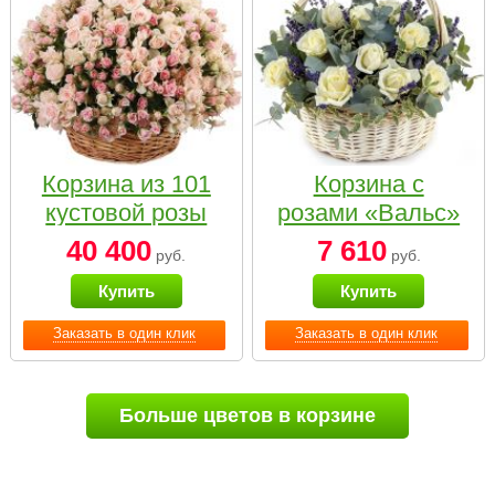
Корзина из 101
Корзина с
кустовой розы
розами «Вальс»
нежных тонов
40 400
7 610
руб.
руб.
Купить
Купить
Заказать в один клик
Заказать в один клик
Больше цветов в корзине