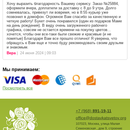
Хочу выразить благодарность Вашему сервису. Заказ №25884,
оформили вчера, доплатили за доставку с 8 до 9 утра. Долго
сомневалась, привезут ли вовремя, но в 8:55 курьер уже
позвонил в домофон. Огромное Вам спасибо за качественную и
четкую работу! Букет очень понравился (один из подарков Маме
на день рождения). В виду очень загруженного рабочего
графика, совсем не остается времени на покупку цветов...
хочется, чтобы они все-таки были свежие и красивые (и не
помятые) Благодаря Вам все прошло отлично! Я уверена, что
обращусь к Вам еще и точно буду рекомендовать своим друзьям
и знакомым.
Вера
| 24 июня 2024 | 09:03
Мы принимаем:
Посмотреть все
+7 (968)
891-19-11
office@dostavkatsvetov.org
107023
,
Москва
,
улица Малая
Семеновская , дом 9, строение