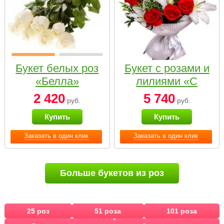
Букет белых роз
Букет с розами и
«Белла»
лилиями «С
наилучшими
2 420
5 740
руб.
руб.
пожеланиями»
Купить
Купить
Заказать в один клик
Заказать в один клик
Больше букетов из роз
25 роз
51 роза
101 роза