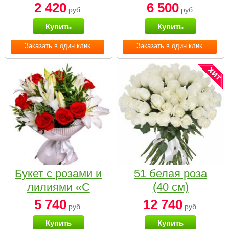
2 420
6 500
руб.
руб.
Купить
Купить
Заказать в один клик
Заказать в один клик
Букет с розами и
51 белая роза
лилиями «С
(40 см)
наилучшими
5 740
12 740
руб.
руб.
пожеланиями»
Купить
Купить