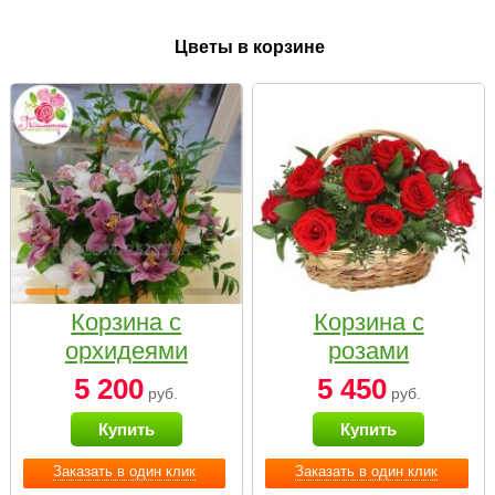
Цветы в корзине
Корзина с
Корзина с
орхидеями
розами
малая
«Красный
5 200
5 450
руб.
руб.
Париж»
Купить
Купить
Заказать в один клик
Заказать в один клик