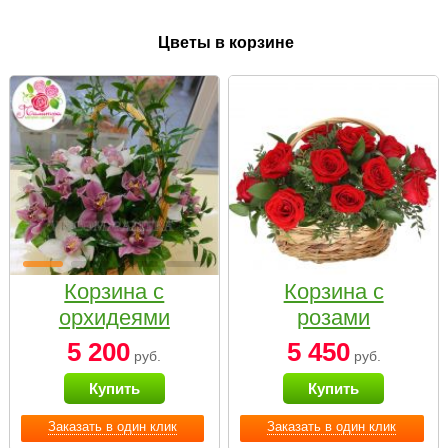
Цветы в корзине
Корзина с
Корзина с
орхидеями
розами
малая
«Красный
5 200
5 450
руб.
руб.
Париж»
Купить
Купить
Заказать в один клик
Заказать в один клик