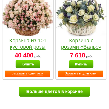
Корзина из 101
Корзина с
кустовой розы
розами «Вальс»
нежных тонов
40 400
7 610
руб.
руб.
Купить
Купить
Заказать в один клик
Заказать в один клик
Больше цветов в корзине