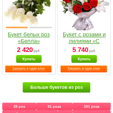
Букет белых роз
Букет с розами и
«Белла»
лилиями «С
наилучшими
2 420
5 740
руб.
руб.
пожеланиями»
Купить
Купить
Заказать в один клик
Заказать в один клик
Больше букетов из роз
25 роз
51 роза
101 роза