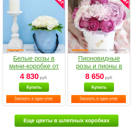
Белые розы в
Пионовидные
мини-коробке от
розы и пионы в
Bella Fiori
белой коробке
4 830
8 650
руб.
руб.
Small
Купить
Купить
Заказать в один клик
Заказать в один клик
Еще цветы в шляпных коробках