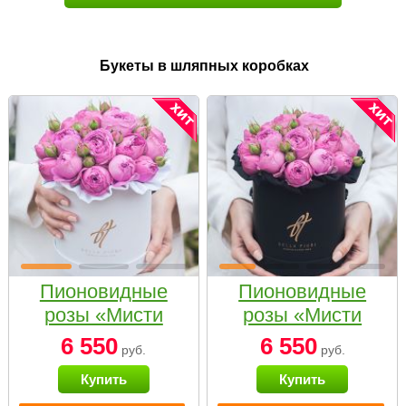
Букеты в шляпных коробках
Пионовидные
Пионовидные
розы «Мисти
розы «Мисти
бабблс» в белой
бабблс» в
6 550
6 550
руб.
руб.
коробке Small
черной коробке
Купить
Купить
Small