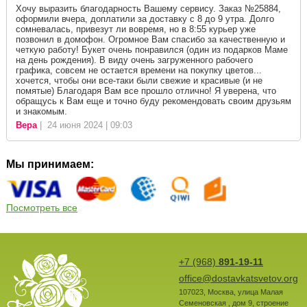
Хочу выразить благодарность Вашему сервису. Заказ №25884,
оформили вчера, доплатили за доставку с 8 до 9 утра. Долго
сомневалась, привезут ли вовремя, но в 8:55 курьер уже
позвонил в домофон. Огромное Вам спасибо за качественную и
четкую работу! Букет очень понравился (один из подарков Маме
на день рождения). В виду очень загруженного рабочего
графика, совсем не остается времени на покупку цветов...
хочется, чтобы они все-таки были свежие и красивые (и не
помятые) Благодаря Вам все прошло отлично! Я уверена, что
обращусь к Вам еще и точно буду рекомендовать своим друзьям
и знакомым.
Вера
| 24 июня 2024 | 09:03
Мы принимаем:
Посмотреть все
+7 (968)
891-19-11
office@dostavkatsvetov.org
107023
,
Москва
,
улица Малая
Семеновская , дом 9, строение