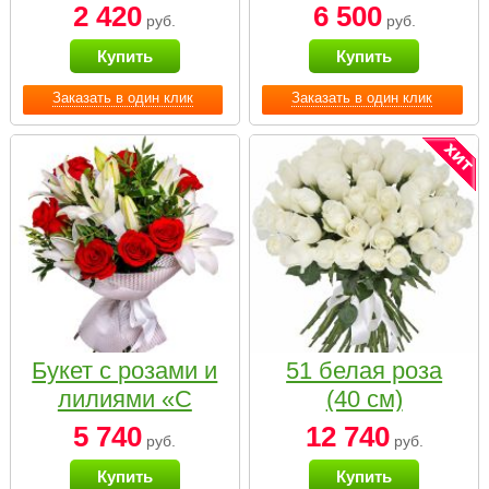
2 420
6 500
руб.
руб.
Купить
Купить
Заказать в один клик
Заказать в один клик
Букет с розами и
51 белая роза
лилиями «С
(40 см)
наилучшими
5 740
12 740
руб.
руб.
пожеланиями»
Купить
Купить