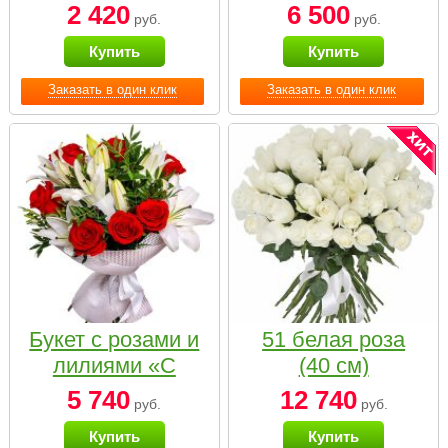
2 420
6 500
руб.
руб.
Купить
Купить
Заказать в один клик
Заказать в один клик
Букет с розами и
51 белая роза
лилиями «С
(40 см)
наилучшими
5 740
12 740
руб.
руб.
пожеланиями»
Купить
Купить