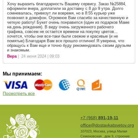
Хочу выразить благодарность Вашему сервису. Заказ №25884,
оформили вчера, доплатили за доставку с 8 до 9 утра. Долго
сомневалась, привезут ли вовремя, но в 8:55 курьер уже
позвонил в домофон. Огромное Вам спасибо за качественную и
четкую работу! Букет очень понравился (один из подарков Маме
на день рождения). В виду очень загруженного рабочего
графика, совсем не остается времени на покупку цветов...
хочется, чтобы они все-таки были свежие и красивые (и не
помятые) Благодаря Вам все прошло отлично! Я уверена, что
обращусь к Вам еще и точно буду рекомендовать своим друзьям
и знакомым.
Вера
| 24 июня 2024 | 09:03
Мы принимаем:
Посмотреть все
+7 (968)
891-19-11
office@dostavkatsvetov.org
107023
,
Москва
,
улица Малая
Семеновская , дом 9, строение