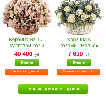
Корзина из 101
Корзина с
кустовой розы
розами «Вальс»
нежных тонов
40 400
7 610
руб.
руб.
Купить
Купить
Заказать в один клик
Заказать в один клик
Больше цветов в корзине