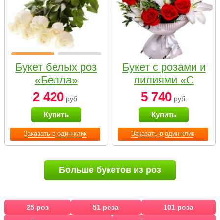
Букет белых роз
Букет с розами и
«Белла»
лилиями «С
наилучшими
2 420
5 740
руб.
руб.
пожеланиями»
Купить
Купить
Заказать в один клик
Заказать в один клик
Больше букетов из роз
25 роз
51 роза
101 роза