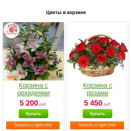
Цветы в корзине
Корзина с
Корзина с
орхидеями
розами
малая
«Красный
5 200
5 450
руб.
руб.
Париж»
Купить
Купить
Заказать в один клик
Заказать в один клик