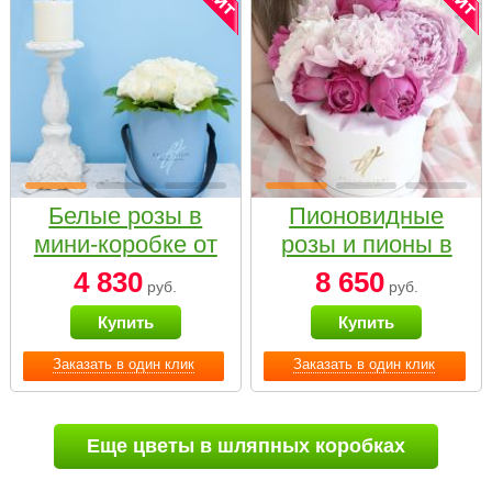
Белые розы в
Пионовидные
мини-коробке от
розы и пионы в
Bella Fiori
белой коробке
4 830
8 650
руб.
руб.
Small
Купить
Купить
Заказать в один клик
Заказать в один клик
Еще цветы в шляпных коробках