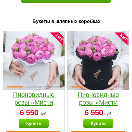
Букеты в шляпных коробках
Пионовидные
Пионовидные
розы «Мисти
розы «Мисти
бабблс» в белой
бабблс» в
6 550
6 550
руб.
руб.
коробке Small
черной коробке
Купить
Купить
Small