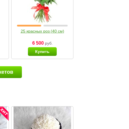
25 красных роз (40 см)
6 500
руб.
Купить
кетов