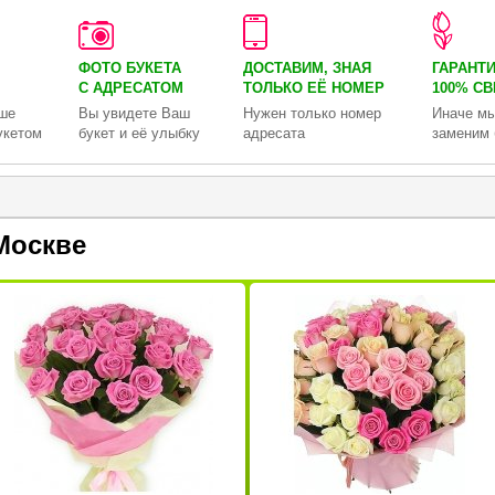
ФОТО БУКЕТА
ДОСТАВИМ, ЗНАЯ
ГАРАНТ
С АДРЕСАТОМ
ТОЛЬКО
ЕЁ НОМЕР
100% С
ше
Вы увидете Ваш
Нужен только номер
Иначе мы
укетом
букет и её улыбку
адресата
заменим 
Москве