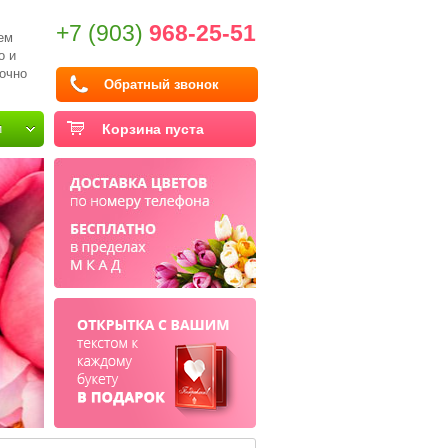
+7 (903)
968-25-51
ем
о и
очно
Обратный звонок
и
Корзина пуста