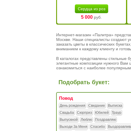
Сердца из роз
5 000
руб.
Интернет-магазин «Палитра» предста
Москве. Наши специалисты создают у
заказать цветы в классических букет
вниманием к каждому клиенту и готов
В каталогах представлены стильные бу
элегантные композиции нужного Вам ц
ознакомиться с наиболее популярным
Подобрать букет:
Повод
День рождения
Свидание
Выписка
Свадьба
Сюрприз
Юбилей
Траур
Выпускной
Люблю
Поздравляю
Выходи За Меня
Спасибо
Выздоравлив