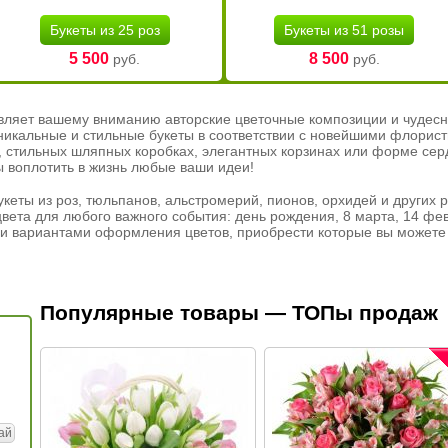
Букеты из 25 роз
Букеты из 51 розы
5 500
8 500
руб.
руб.
вляет вашему вниманию авторские цветочные композиции и чудесн
никальные и стильные букеты в соответствии с новейшими флорис
ах, стильных шляпных коробках, элегантных корзинах или форме се
ы воплотить в жизнь любые ваши идеи!
кеты из роз, тюльпанов, альстромерий, пионов, орхидей и других 
вета для любого важного события: день рождения, 8 марта, 14 фев
и вариантами оформления цветов, приобрести которые вы можете 
Популярные товары — ТОПы продаж
ай