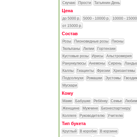
Скучаю
Прости
Татьянин День
Цена
до 5000 р.
5000 - 10000 р.
10000 - 15000
от 15000 р.
Состав
Розы
Пионовидные розы
Пионы
Тюльпаны
Лилии
Гортензии
Кустовые розы
Ирисы
Альстромерия
Ранункулюсы
Анемоны
Сирень
Ланды
Каллы
Гиацинты
Фрезии
Хризантемы
Подсолнухи
Ромашки
Эустомы
Гвозди
Мускари
Кому
Маме
Бабушке
Ребёнку
Семье
Любим
Женщине
Мужчине
Бизнеспартнеру
Коллеге
Руководителю
Учителю
Тип букета
Круглый
В коробке
В корзине