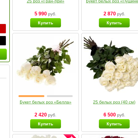
25 роз «Гран-при»
Букет белых роз «Пушин
5 990
2 870
руб.
руб.
Купить
Купить
Букет белых роз «Белла»
25 белых роз (40 см)
2 420
6 500
руб.
руб.
Купить
Купить