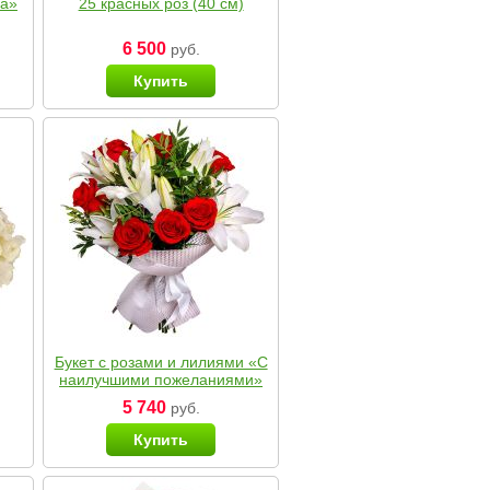
ка»
25 красных роз (40 см)
6 500
руб.
Купить
Букет с розами и лилиями «С
наилучшими пожеланиями»
5 740
руб.
Купить