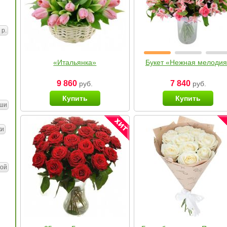
 р.
«Итальянка»
Букет «Нежная мелоди
9 860
7 840
руб.
руб.
Купить
Купить
ши
ки
ой