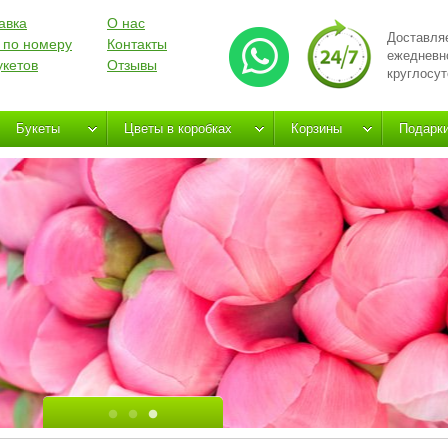
авка
О нас
Доставля
 по номеру
Контакты
ежедневн
укетов
Отзывы
круглосут
Букеты
Цветы в коробках
Корзины
Подарк