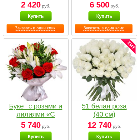
2 420
6 500
руб.
руб.
Купить
Купить
Заказать в один клик
Заказать в один клик
Букет с розами и
51 белая роза
лилиями «С
(40 см)
наилучшими
5 740
12 740
руб.
руб.
пожеланиями»
Купить
Купить