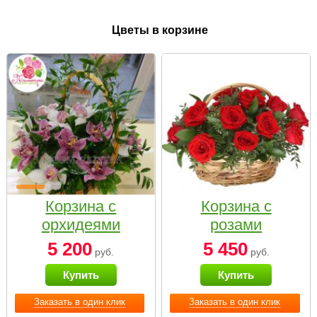
Цветы в корзине
Корзина с
Корзина с
орхидеями
розами
малая
«Красный
5 200
5 450
руб.
руб.
Париж»
Купить
Купить
Заказать в один клик
Заказать в один клик