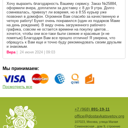
Хочу выразить благодарность Вашему сервису. Заказ №25884,
оформили вчера, доплатили за доставку с 8 до 9 утра. Долго
сомневалась, привезут ли вовремя, но в 8:55 курьер уже
позвонил в домофон. Огромное Вам спасибо за качественную и
четкую работу! Букет очень понравился (один из подарков Маме
на день рождения). В виду очень загруженного рабочего
графика, совсем не остается времени на покупку цветов...
хочется, чтобы они все-таки были свежие и красивые (и не
помятые) Благодаря Вам все прошло отлично! Я уверена, что
обращусь к Вам еще и точно буду рекомендовать своим друзьям
и знакомым.
Вера
| 24 июня 2024 | 09:03
Мы принимаем:
Посмотреть все
+7 (968)
891-19-11
office@dostavkatsvetov.org
107023
,
Москва
,
улица Малая
Семеновская , дом 9, строение