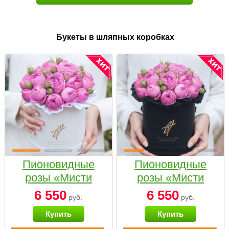
Букеты в шляпных коробках
Пионовидные
Пионовидные
розы «Мисти
розы «Мисти
бабблс» в белой
бабблс» в
6 550
6 550
руб.
руб.
коробке Small
черной коробке
Купить
Купить
Small