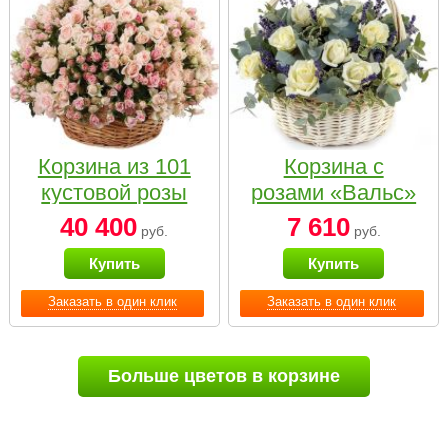
Корзина из 101
Корзина с
кустовой розы
розами «Вальс»
нежных тонов
40 400
7 610
руб.
руб.
Купить
Купить
Заказать в один клик
Заказать в один клик
Больше цветов в корзине