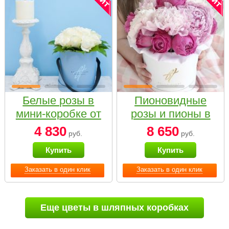
Белые розы в
Пионовидные
мини-коробке от
розы и пионы в
Bella Fiori
белой коробке
4 830
8 650
руб.
руб.
Small
Купить
Купить
Заказать в один клик
Заказать в один клик
Еще цветы в шляпных коробках