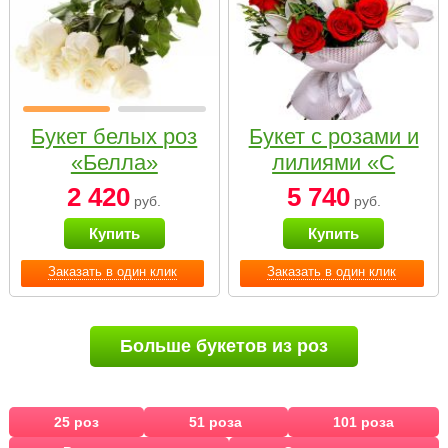
Букет белых роз
Букет с розами и
«Белла»
лилиями «С
наилучшими
2 420
5 740
руб.
руб.
пожеланиями»
Купить
Купить
Заказать в один клик
Заказать в один клик
Больше букетов из роз
25 роз
51 роза
101 роза