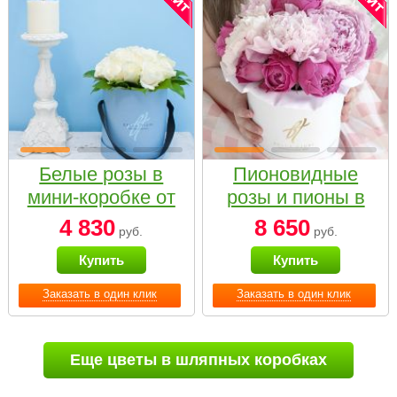
Белые розы в
Пионовидные
мини-коробке от
розы и пионы в
Bella Fiori
белой коробке
4 830
8 650
руб.
руб.
Small
Купить
Купить
Заказать в один клик
Заказать в один клик
Еще цветы в шляпных коробках