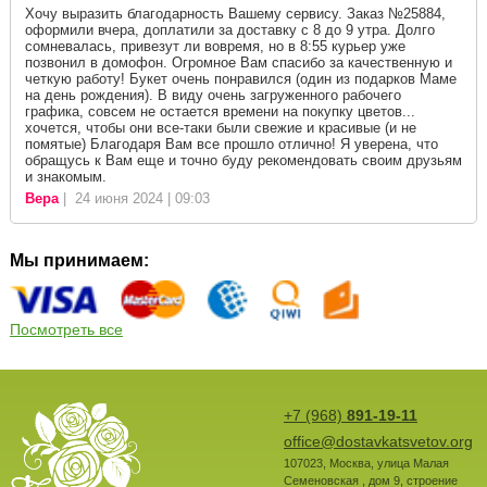
Хочу выразить благодарность Вашему сервису. Заказ №25884,
оформили вчера, доплатили за доставку с 8 до 9 утра. Долго
сомневалась, привезут ли вовремя, но в 8:55 курьер уже
позвонил в домофон. Огромное Вам спасибо за качественную и
четкую работу! Букет очень понравился (один из подарков Маме
на день рождения). В виду очень загруженного рабочего
графика, совсем не остается времени на покупку цветов...
хочется, чтобы они все-таки были свежие и красивые (и не
помятые) Благодаря Вам все прошло отлично! Я уверена, что
обращусь к Вам еще и точно буду рекомендовать своим друзьям
и знакомым.
Вера
| 24 июня 2024 | 09:03
Мы принимаем:
Посмотреть все
+7 (968)
891-19-11
office@dostavkatsvetov.org
107023
,
Москва
,
улица Малая
Семеновская , дом 9, строение