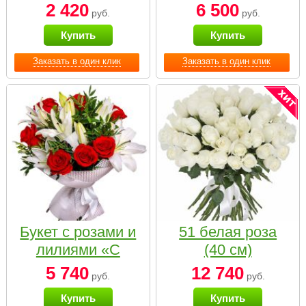
2 420
6 500
руб.
руб.
Купить
Купить
Заказать в один клик
Заказать в один клик
Букет с розами и
51 белая роза
лилиями «С
(40 см)
наилучшими
5 740
12 740
руб.
руб.
пожеланиями»
Купить
Купить