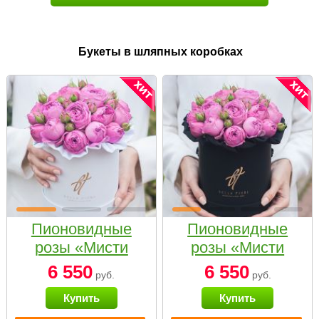
Букеты в шляпных коробках
Пионовидные
Пионовидные
розы «Мисти
розы «Мисти
бабблс» в белой
бабблс» в
6 550
6 550
руб.
руб.
коробке Small
черной коробке
Купить
Купить
Small