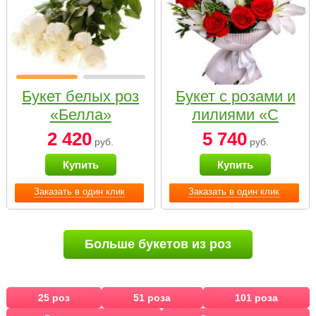
Букет белых роз
Букет с розами и
«Белла»
лилиями «С
наилучшими
2 420
5 740
руб.
руб.
пожеланиями»
Купить
Купить
Заказать в один клик
Заказать в один клик
Больше букетов из роз
25 роз
51 роза
101 роза