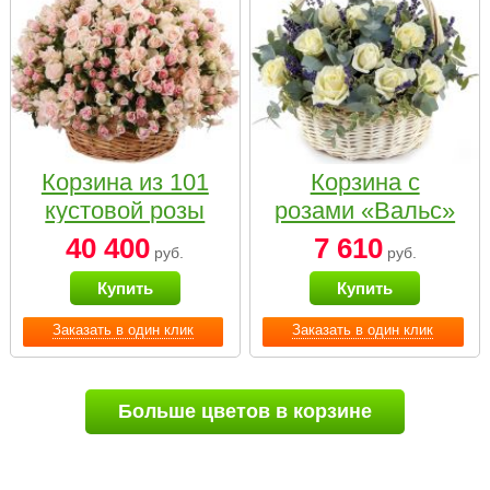
Корзина из 101
Корзина с
кустовой розы
розами «Вальс»
нежных тонов
40 400
7 610
руб.
руб.
Купить
Купить
Заказать в один клик
Заказать в один клик
Больше цветов в корзине