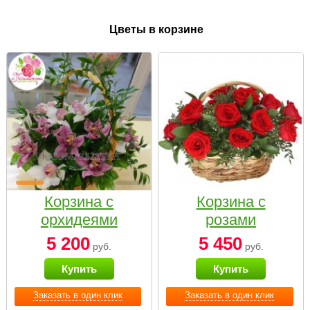
Цветы в корзине
Корзина с
Корзина с
орхидеями
розами
малая
«Красный
5 200
5 450
руб.
руб.
Париж»
Купить
Купить
Заказать в один клик
Заказать в один клик