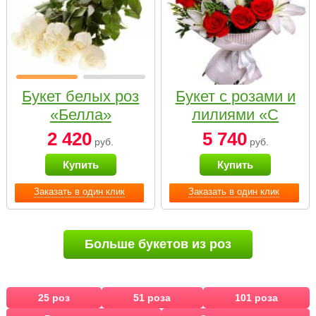
Букет белых роз
Букет с розами и
«Белла»
лилиями «С
наилучшими
2 420
5 740
руб.
руб.
пожеланиями»
Купить
Купить
Заказать в один клик
Заказать в один клик
Больше букетов из роз
25 роз
51 роза
101 роза