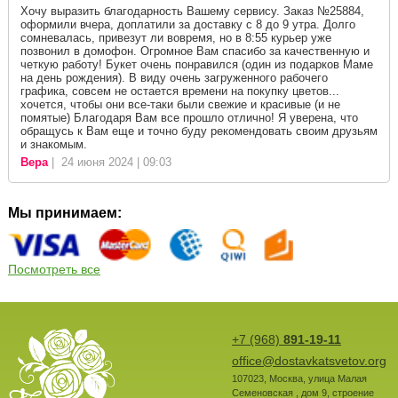
Хочу выразить благодарность Вашему сервису. Заказ №25884,
оформили вчера, доплатили за доставку с 8 до 9 утра. Долго
сомневалась, привезут ли вовремя, но в 8:55 курьер уже
позвонил в домофон. Огромное Вам спасибо за качественную и
четкую работу! Букет очень понравился (один из подарков Маме
на день рождения). В виду очень загруженного рабочего
графика, совсем не остается времени на покупку цветов...
хочется, чтобы они все-таки были свежие и красивые (и не
помятые) Благодаря Вам все прошло отлично! Я уверена, что
обращусь к Вам еще и точно буду рекомендовать своим друзьям
и знакомым.
Вера
| 24 июня 2024 | 09:03
Мы принимаем:
Посмотреть все
+7 (968)
891-19-11
office@dostavkatsvetov.org
107023
,
Москва
,
улица Малая
Семеновская , дом 9, строение