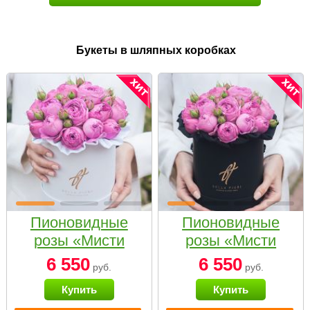
Букеты в шляпных коробках
Пионовидные
Пионовидные
розы «Мисти
розы «Мисти
бабблс» в белой
бабблс» в
6 550
6 550
руб.
руб.
коробке Small
черной коробке
Купить
Купить
Small