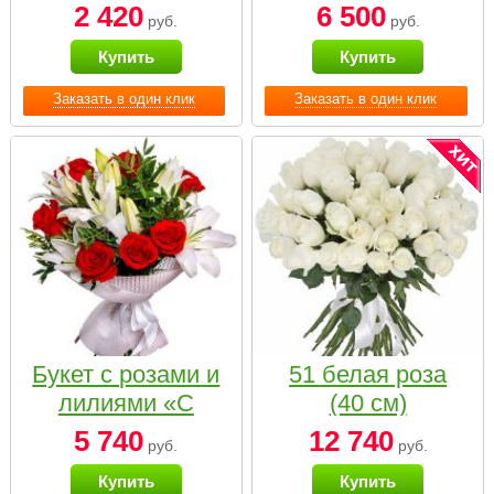
2 420
6 500
руб.
руб.
Купить
Купить
Заказать в один клик
Заказать в один клик
Букет с розами и
51 белая роза
лилиями «С
(40 см)
наилучшими
5 740
12 740
руб.
руб.
пожеланиями»
Купить
Купить