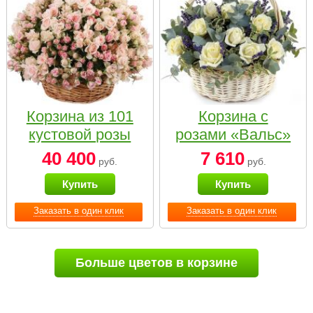
Корзина из 101
Корзина с
кустовой розы
розами «Вальс»
нежных тонов
40 400
7 610
руб.
руб.
Купить
Купить
Заказать в один клик
Заказать в один клик
Больше цветов в корзине