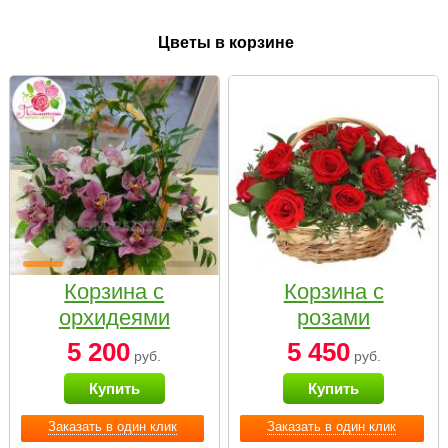
Цветы в корзине
Корзина с
Корзина с
орхидеями
розами
малая
«Красный
5 200
5 450
руб.
руб.
Париж»
Купить
Купить
Заказать в один клик
Заказать в один клик