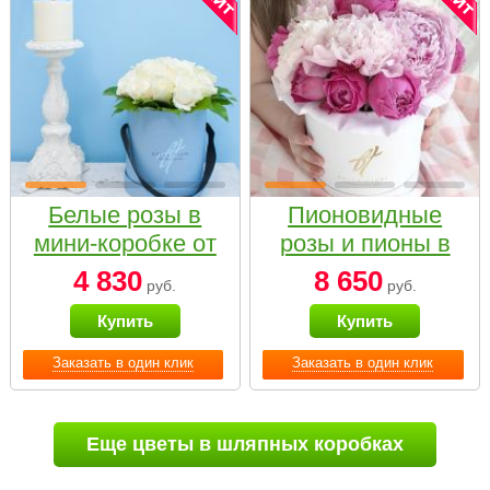
Белые розы в
Пионовидные
мини-коробке от
розы и пионы в
Bella Fiori
белой коробке
4 830
8 650
руб.
руб.
Small
Купить
Купить
Заказать в один клик
Заказать в один клик
Еще цветы в шляпных коробках