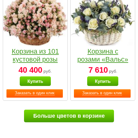
Корзина из 101
Корзина с
кустовой розы
розами «Вальс»
нежных тонов
40 400
7 610
руб.
руб.
Купить
Купить
Заказать в один клик
Заказать в один клик
Больше цветов в корзине