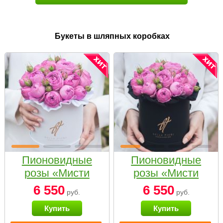
Букеты в шляпных коробках
Пионовидные
Пионовидные
розы «Мисти
розы «Мисти
бабблс» в белой
бабблс» в
6 550
6 550
руб.
руб.
коробке Small
черной коробке
Купить
Купить
Small