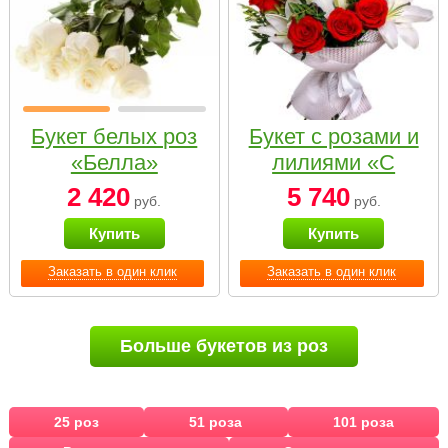
Букет белых роз
Букет с розами и
«Белла»
лилиями «С
наилучшими
2 420
5 740
руб.
руб.
пожеланиями»
Купить
Купить
Заказать в один клик
Заказать в один клик
Больше букетов из роз
25 роз
51 роза
101 роза