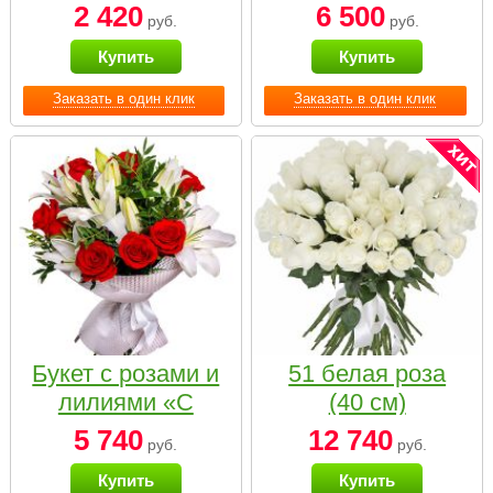
2 420
6 500
руб.
руб.
Купить
Купить
Заказать в один клик
Заказать в один клик
Букет с розами и
51 белая роза
лилиями «С
(40 см)
наилучшими
5 740
12 740
руб.
руб.
пожеланиями»
Купить
Купить