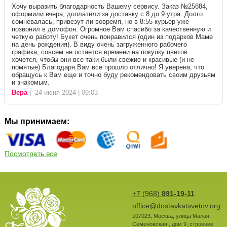
Хочу выразить благодарность Вашему сервису. Заказ №25884,
оформили вчера, доплатили за доставку с 8 до 9 утра. Долго
сомневалась, привезут ли вовремя, но в 8:55 курьер уже
позвонил в домофон. Огромное Вам спасибо за качественную и
четкую работу! Букет очень понравился (один из подарков Маме
на день рождения). В виду очень загруженного рабочего
графика, совсем не остается времени на покупку цветов...
хочется, чтобы они все-таки были свежие и красивые (и не
помятые) Благодаря Вам все прошло отлично! Я уверена, что
обращусь к Вам еще и точно буду рекомендовать своим друзьям
и знакомым.
Вера
| 24 июня 2024 | 09:03
Мы принимаем:
Посмотреть все
+7 (968)
891-19-11
office@dostavkatsvetov.org
107023
,
Москва
,
улица Малая
Семеновская , дом 9, строение