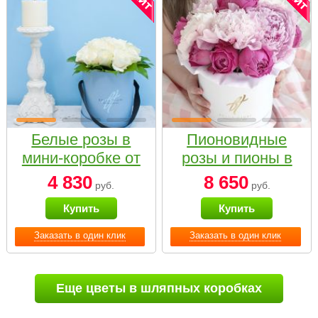
Белые розы в
Пионовидные
мини-коробке от
розы и пионы в
Bella Fiori
белой коробке
4 830
8 650
руб.
руб.
Small
Купить
Купить
Заказать в один клик
Заказать в один клик
Еще цветы в шляпных коробках