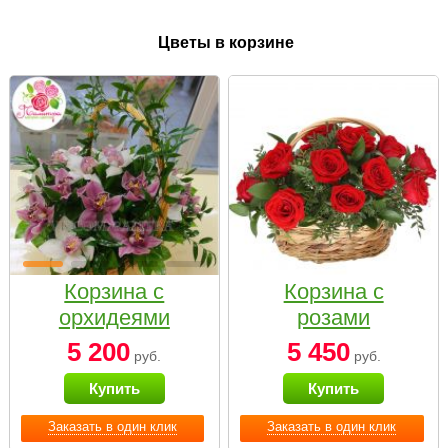
Цветы в корзине
Корзина с
Корзина с
орхидеями
розами
малая
«Красный
5 200
5 450
руб.
руб.
Париж»
Купить
Купить
Заказать в один клик
Заказать в один клик