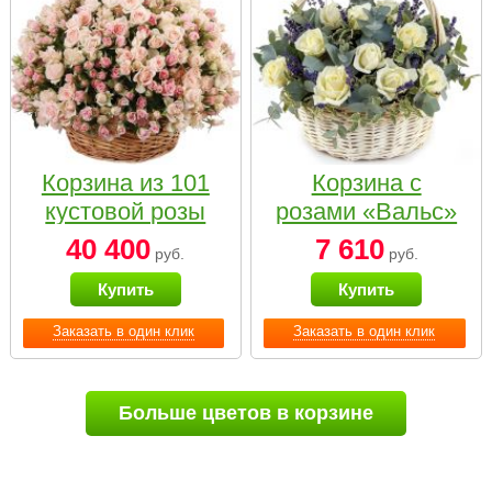
Корзина из 101
Корзина с
кустовой розы
розами «Вальс»
нежных тонов
40 400
7 610
руб.
руб.
Купить
Купить
Заказать в один клик
Заказать в один клик
Больше цветов в корзине