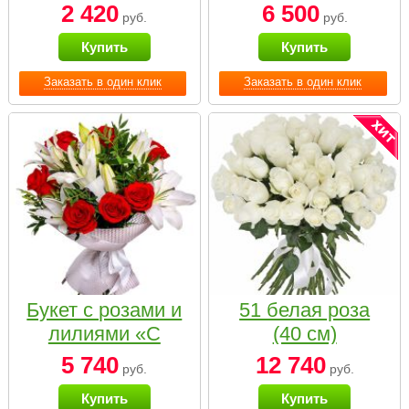
2 420
6 500
руб.
руб.
Купить
Купить
Заказать в один клик
Заказать в один клик
Букет с розами и
51 белая роза
лилиями «С
(40 см)
наилучшими
5 740
12 740
руб.
руб.
пожеланиями»
Купить
Купить