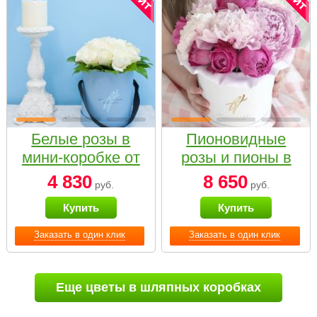
Белые розы в
Пионовидные
мини-коробке от
розы и пионы в
Bella Fiori
белой коробке
4 830
8 650
руб.
руб.
Small
Купить
Купить
Заказать в один клик
Заказать в один клик
Еще цветы в шляпных коробках