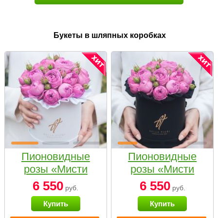
Букеты в шляпных коробках
Пионовидные
Пионовидные
розы «Мисти
розы «Мисти
бабблс» в белой
бабблс» в
6 550
6 550
руб.
руб.
коробке Small
черной коробке
Купить
Купить
Small