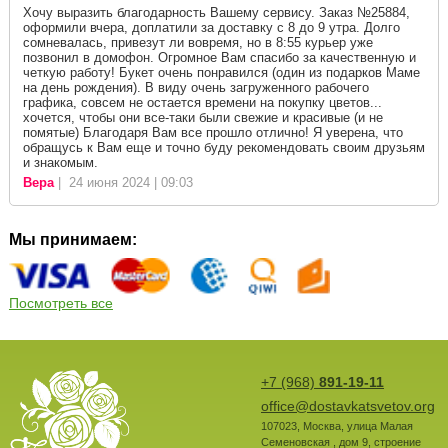
Хочу выразить благодарность Вашему сервису. Заказ №25884,
оформили вчера, доплатили за доставку с 8 до 9 утра. Долго
сомневалась, привезут ли вовремя, но в 8:55 курьер уже
позвонил в домофон. Огромное Вам спасибо за качественную и
четкую работу! Букет очень понравился (один из подарков Маме
на день рождения). В виду очень загруженного рабочего
графика, совсем не остается времени на покупку цветов...
хочется, чтобы они все-таки были свежие и красивые (и не
помятые) Благодаря Вам все прошло отлично! Я уверена, что
обращусь к Вам еще и точно буду рекомендовать своим друзьям
и знакомым.
Вера
| 24 июня 2024 | 09:03
Мы принимаем:
Посмотреть все
+7 (968)
891-19-11
office@dostavkatsvetov.org
107023
,
Москва
,
улица Малая
Семеновская , дом 9, строение