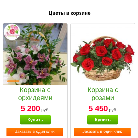
Цветы в корзине
Корзина с
Корзина с
орхидеями
розами
малая
«Красный
5 200
5 450
руб.
руб.
Париж»
Купить
Купить
Заказать в один клик
Заказать в один клик