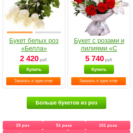
Букет белых роз
Букет с розами и
«Белла»
лилиями «С
наилучшими
2 420
5 740
руб.
руб.
пожеланиями»
Купить
Купить
Заказать в один клик
Заказать в один клик
Больше букетов из роз
25 роз
51 роза
101 роза