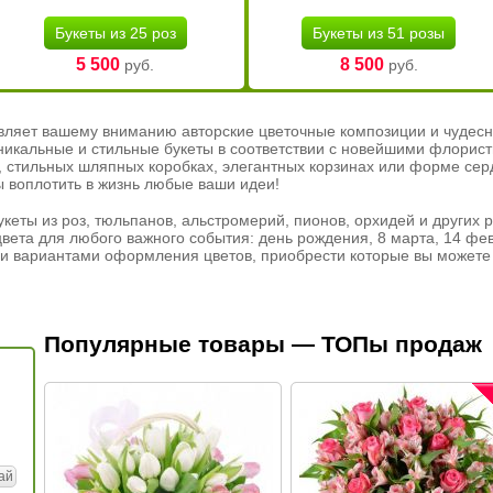
Букеты из 25 роз
Букеты из 51 розы
5 500
8 500
руб.
руб.
вляет вашему вниманию авторские цветочные композиции и чудесн
никальные и стильные букеты в соответствии с новейшими флорис
ах, стильных шляпных коробках, элегантных корзинах или форме се
ы воплотить в жизнь любые ваши идеи!
кеты из роз, тюльпанов, альстромерий, пионов, орхидей и других 
вета для любого важного события: день рождения, 8 марта, 14 фев
и вариантами оформления цветов, приобрести которые вы можете 
Популярные товары — ТОПы продаж
ай