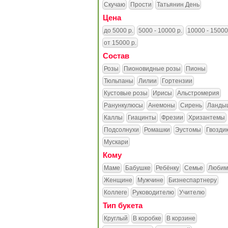
Скучаю
Прости
Татьянин День
Цена
до 5000 р.
5000 - 10000 р.
10000 - 15000
от 15000 р.
Состав
Розы
Пионовидные розы
Пионы
Тюльпаны
Лилии
Гортензии
Кустовые розы
Ирисы
Альстромерия
Ранункулюсы
Анемоны
Сирень
Ланды
Каллы
Гиацинты
Фрезии
Хризантемы
Подсолнухи
Ромашки
Эустомы
Гвозди
Мускари
Кому
Маме
Бабушке
Ребёнку
Семье
Любим
Женщине
Мужчине
Бизнеспартнеру
Коллеге
Руководителю
Учителю
Тип букета
Круглый
В коробке
В корзине