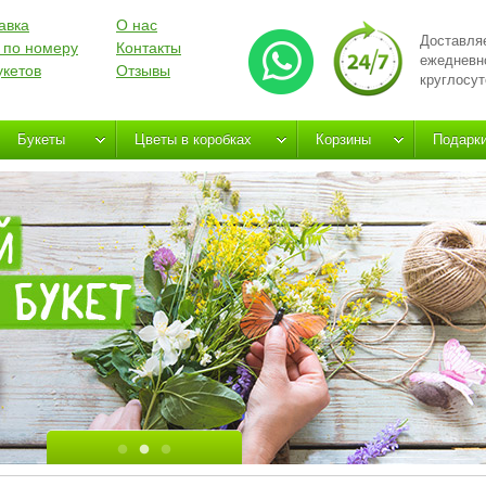
авка
О нас
Доставля
 по номеру
Контакты
ежедневн
укетов
Отзывы
круглосут
Букеты
Цветы в коробках
Корзины
Подарк