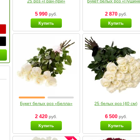
25 роз «Гран-при»
Букет белых роз «Пушин
5 990
2 870
руб.
руб.
Купить
Купить
Букет белых роз «Белла»
25 белых роз (40 см)
2 420
6 500
руб.
руб.
Купить
Купить