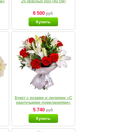
ка»
25 красных роз (40 см)
6 500
руб.
Купить
Букет с розами и лилиями «С
наилучшими пожеланиями»
5 740
руб.
Купить