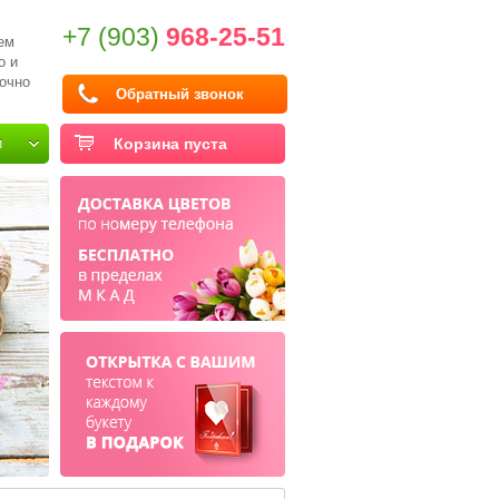
+7 (903)
968-25-51
ем
о и
очно
Обратный звонок
и
Корзина пуста