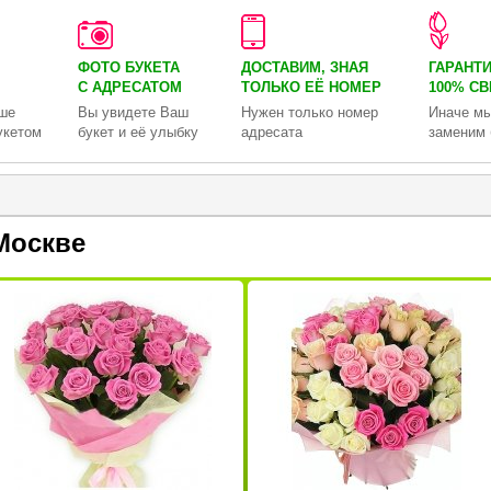
ФОТО БУКЕТА
ДОСТАВИМ, ЗНАЯ
ГАРАНТ
С АДРЕСАТОМ
ТОЛЬКО
ЕЁ НОМЕР
100% С
ше
Вы увидете Ваш
Нужен только номер
Иначе мы
укетом
букет и её улыбку
адресата
заменим 
Москве