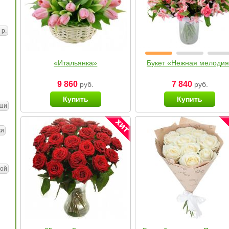
 р.
«Итальянка»
Букет «Нежная мелоди
9 860
7 840
руб.
руб.
Купить
Купить
ши
ки
ой