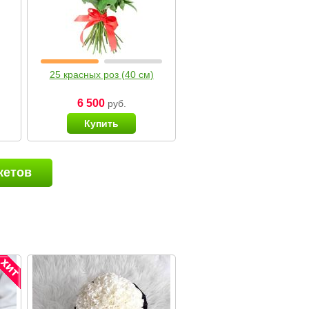
25 красных роз (40 см)
6 500
руб.
Купить
кетов