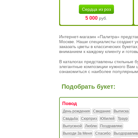
Сердца из роз
5 000
руб.
Интернет-магазин «Палитра» предста
Москве. Наши специалисты создают у
заказать цветы в классических букет
вниманием к каждому клиенту и готов
В каталогах представлены стильные бу
элегантные композиции нужного Вам ц
ознакомиться с наиболее популярным
Подобрать букет:
Повод
День рождения
Свидание
Выписка
Свадьба
Сюрприз
Юбилей
Траур
Выпускной
Люблю
Поздравляю
Выходи За Меня
Спасибо
Выздоравлив