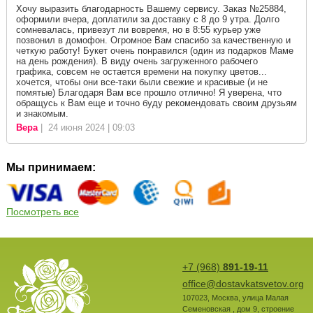
Хочу выразить благодарность Вашему сервису. Заказ №25884,
оформили вчера, доплатили за доставку с 8 до 9 утра. Долго
сомневалась, привезут ли вовремя, но в 8:55 курьер уже
позвонил в домофон. Огромное Вам спасибо за качественную и
четкую работу! Букет очень понравился (один из подарков Маме
на день рождения). В виду очень загруженного рабочего
графика, совсем не остается времени на покупку цветов...
хочется, чтобы они все-таки были свежие и красивые (и не
помятые) Благодаря Вам все прошло отлично! Я уверена, что
обращусь к Вам еще и точно буду рекомендовать своим друзьям
и знакомым.
Вера
| 24 июня 2024 | 09:03
Мы принимаем:
Посмотреть все
+7 (968)
891-19-11
office@dostavkatsvetov.org
107023
,
Москва
,
улица Малая
Семеновская , дом 9, строение