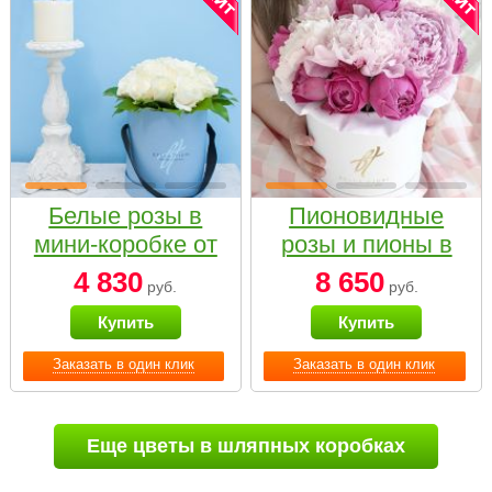
Белые розы в
Пионовидные
мини-коробке от
розы и пионы в
Bella Fiori
белой коробке
4 830
8 650
руб.
руб.
Small
Купить
Купить
Заказать в один клик
Заказать в один клик
Еще цветы в шляпных коробках