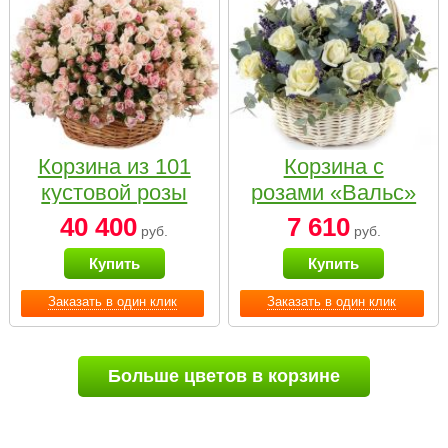
Корзина из 101
Корзина с
кустовой розы
розами «Вальс»
нежных тонов
40 400
7 610
руб.
руб.
Купить
Купить
Заказать в один клик
Заказать в один клик
Больше цветов в корзине