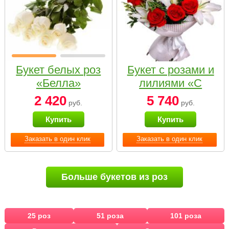
Букет белых роз
Букет с розами и
«Белла»
лилиями «С
наилучшими
2 420
5 740
руб.
руб.
пожеланиями»
Купить
Купить
Заказать в один клик
Заказать в один клик
Больше букетов из роз
25 роз
51 роза
101 роза