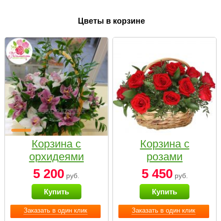
Цветы в корзине
Корзина с
Корзина с
орхидеями
розами
малая
«Красный
5 200
5 450
руб.
руб.
Париж»
Купить
Купить
Заказать в один клик
Заказать в один клик