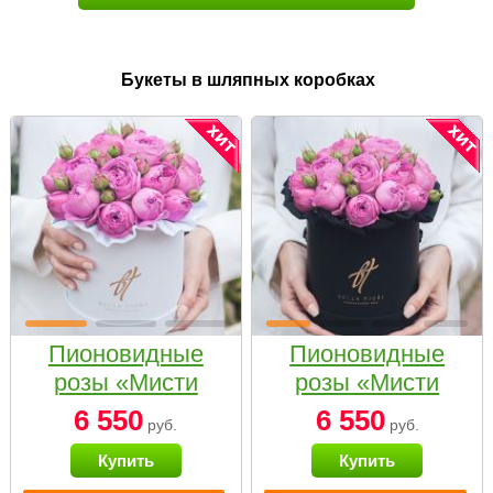
Букеты в шляпных коробках
Пионовидные
Пионовидные
розы «Мисти
розы «Мисти
бабблс» в белой
бабблс» в
6 550
6 550
руб.
руб.
коробке Small
черной коробке
Купить
Купить
Small