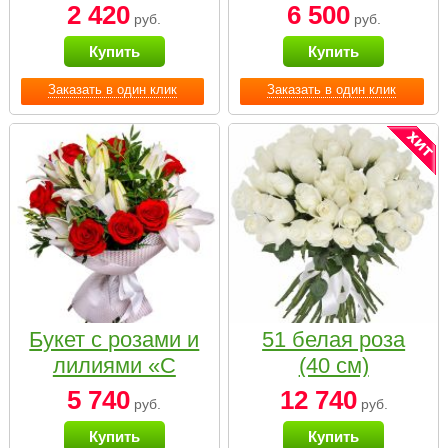
2 420
6 500
руб.
руб.
Купить
Купить
Заказать в один клик
Заказать в один клик
Букет с розами и
51 белая роза
лилиями «С
(40 см)
наилучшими
5 740
12 740
руб.
руб.
пожеланиями»
Купить
Купить