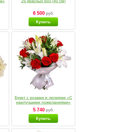
ка»
25 красных роз (40 см)
6 500
руб.
Купить
Букет с розами и лилиями «С
наилучшими пожеланиями»
5 740
руб.
Купить