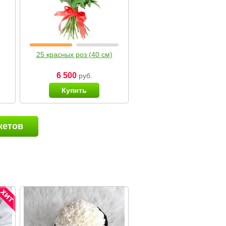
25 красных роз (40 см)
6 500
руб.
Купить
кетов