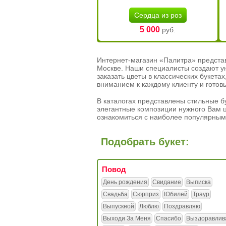
Сердца из роз
5 000
руб.
Интернет-магазин «Палитра» предста
Москве. Наши специалисты создают у
заказать цветы в классических букет
вниманием к каждому клиенту и готов
В каталогах представлены стильные бу
элегантные композиции нужного Вам ц
ознакомиться с наиболее популярным
Подобрать букет:
Повод
День рождения
Свидание
Выписка
Свадьба
Сюрприз
Юбилей
Траур
Выпускной
Люблю
Поздравляю
Выходи За Меня
Спасибо
Выздоравлив