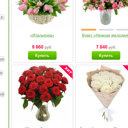
 р.
«Итальянка»
Букет «Нежная мелоди
9 860
7 840
руб.
руб.
Купить
Купить
ши
ки
ой