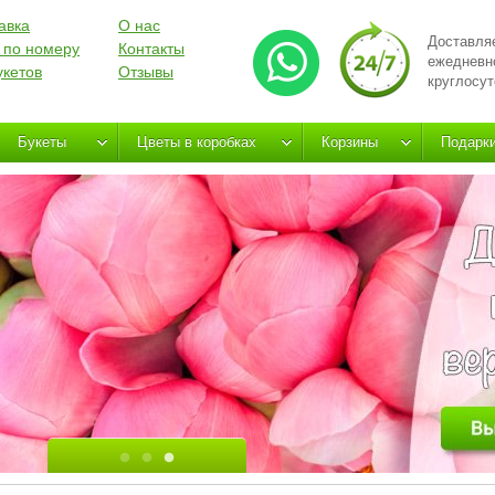
авка
О нас
Доставля
 по номеру
Контакты
ежедневн
укетов
Отзывы
круглосут
Букеты
Цветы в коробках
Корзины
Подарк