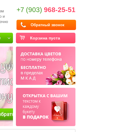
+7 (903)
968-25-51
ем
о и
очно
Обратный звонок
и
Корзина пуста