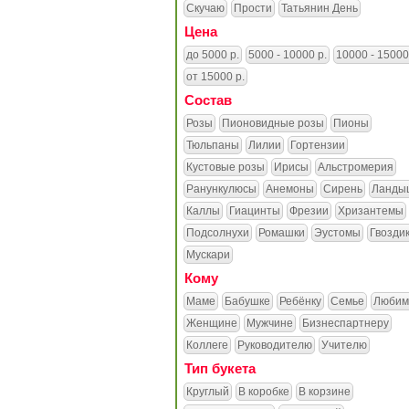
Скучаю
Прости
Татьянин День
Цена
до 5000 р.
5000 - 10000 р.
10000 - 15000
от 15000 р.
Состав
Розы
Пионовидные розы
Пионы
Тюльпаны
Лилии
Гортензии
Кустовые розы
Ирисы
Альстромерия
Ранункулюсы
Анемоны
Сирень
Ланды
Каллы
Гиацинты
Фрезии
Хризантемы
Подсолнухи
Ромашки
Эустомы
Гвозди
Мускари
Кому
Маме
Бабушке
Ребёнку
Семье
Любим
Женщине
Мужчине
Бизнеспартнеру
Коллеге
Руководителю
Учителю
Тип букета
Круглый
В коробке
В корзине