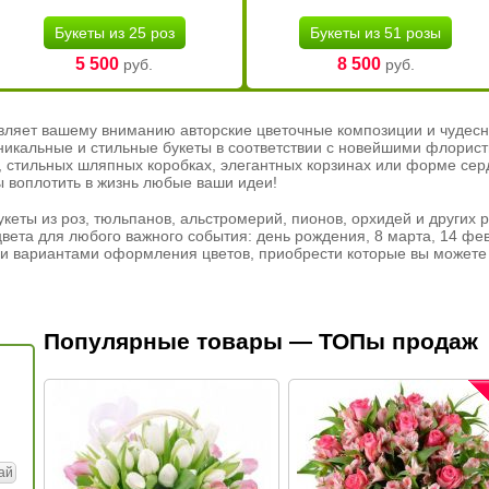
Букеты из 25 роз
Букеты из 51 розы
5 500
8 500
руб.
руб.
вляет вашему вниманию авторские цветочные композиции и чудесн
никальные и стильные букеты в соответствии с новейшими флорис
ах, стильных шляпных коробках, элегантных корзинах или форме се
ы воплотить в жизнь любые ваши идеи!
кеты из роз, тюльпанов, альстромерий, пионов, орхидей и других 
вета для любого важного события: день рождения, 8 марта, 14 фев
и вариантами оформления цветов, приобрести которые вы можете 
Популярные товары — ТОПы продаж
ай