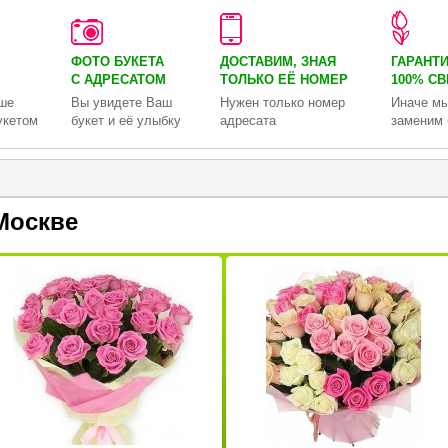
ФОТО БУКЕТА
ДОСТАВИМ, ЗНАЯ
ГАРАНТ
С АДРЕСАТОМ
ТОЛЬКО
ЕЁ НОМЕР
100% С
ше
Вы увидете Ваш
Нужен только номер
Иначе мы
укетом
букет и её улыбку
адресата
заменим 
Москве