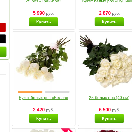
25 роз «Гран-при»
Букет белых роз «Пушин
5 990
2 870
руб.
руб.
Купить
Купить
Букет белых роз «Белла»
25 белых роз (40 см)
2 420
6 500
руб.
руб.
Купить
Купить