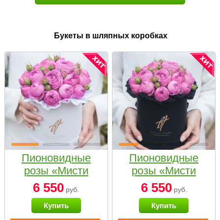
Букеты в шляпных коробках
Пионовидные
Пионовидные
розы «Мисти
розы «Мисти
бабблс» в белой
бабблс» в
6 550
6 550
руб.
руб.
коробке Small
черной коробке
Купить
Купить
Small