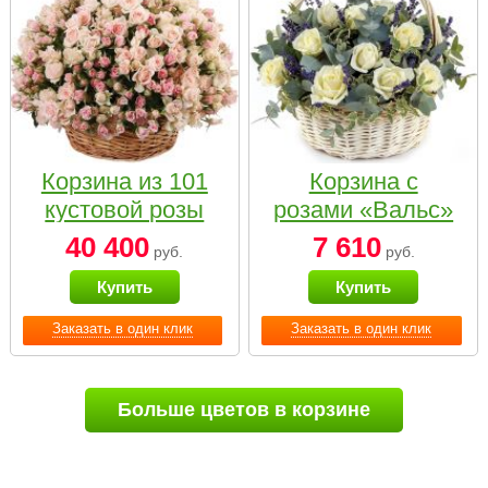
Корзина из 101
Корзина с
кустовой розы
розами «Вальс»
нежных тонов
40 400
7 610
руб.
руб.
Купить
Купить
Заказать в один клик
Заказать в один клик
Больше цветов в корзине