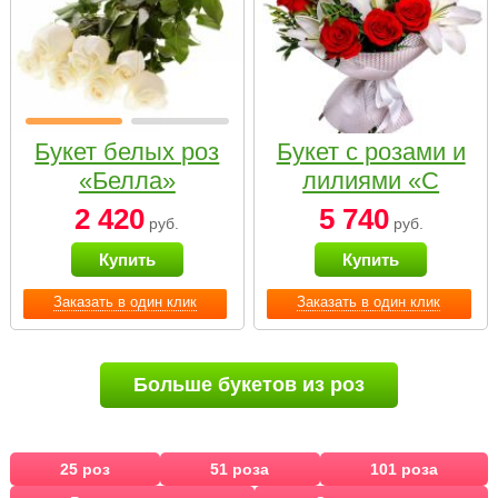
Букет белых роз
Букет с розами и
«Белла»
лилиями «С
наилучшими
2 420
5 740
руб.
руб.
пожеланиями»
Купить
Купить
Заказать в один клик
Заказать в один клик
Больше букетов из роз
25 роз
51 роза
101 роза