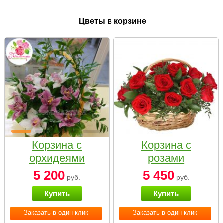
Цветы в корзине
Корзина с
Корзина с
орхидеями
розами
малая
«Красный
5 200
5 450
руб.
руб.
Париж»
Купить
Купить
Заказать в один клик
Заказать в один клик