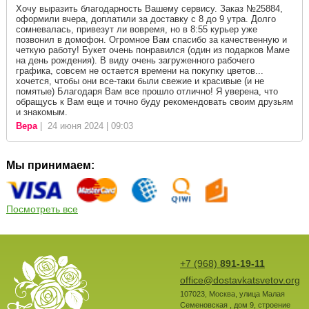
Хочу выразить благодарность Вашему сервису. Заказ №25884,
оформили вчера, доплатили за доставку с 8 до 9 утра. Долго
сомневалась, привезут ли вовремя, но в 8:55 курьер уже
позвонил в домофон. Огромное Вам спасибо за качественную и
четкую работу! Букет очень понравился (один из подарков Маме
на день рождения). В виду очень загруженного рабочего
графика, совсем не остается времени на покупку цветов...
хочется, чтобы они все-таки были свежие и красивые (и не
помятые) Благодаря Вам все прошло отлично! Я уверена, что
обращусь к Вам еще и точно буду рекомендовать своим друзьям
и знакомым.
Вера
| 24 июня 2024 | 09:03
Мы принимаем:
Посмотреть все
+7 (968)
891-19-11
office@dostavkatsvetov.org
107023
,
Москва
,
улица Малая
Семеновская , дом 9, строение