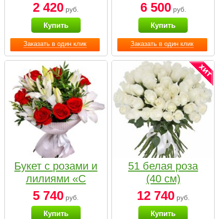
2 420
6 500
руб.
руб.
Купить
Купить
Заказать в один клик
Заказать в один клик
Букет с розами и
51 белая роза
лилиями «С
(40 см)
наилучшими
5 740
12 740
руб.
руб.
пожеланиями»
Купить
Купить