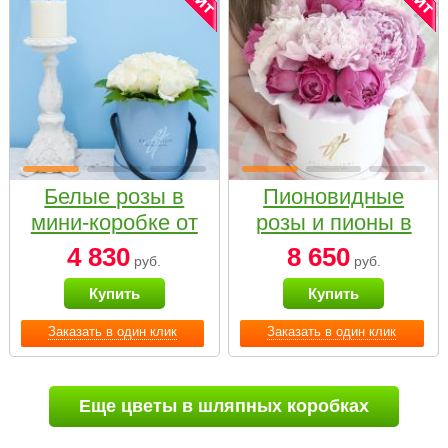
Белые розы в
Пионовидные
мини-коробке от
розы и пионы в
Bella Fiori
белой коробке
4 830
8 650
руб.
руб.
Small
Купить
Купить
Заказать в один клик
Заказать в один клик
Еще цветы в шляпных коробках