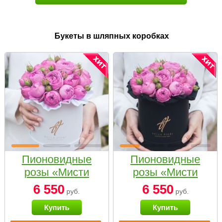
Букеты в шляпных коробках
Пионовидные
Пионовидные
розы «Мисти
розы «Мисти
бабблс» в белой
бабблс» в
6 550
6 550
руб.
руб.
коробке Small
черной коробке
Купить
Купить
Small