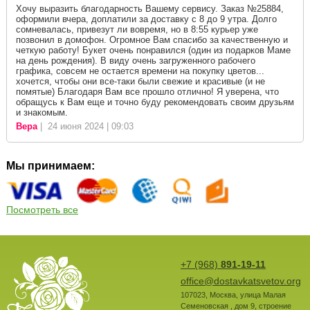
Хочу выразить благодарность Вашему сервису. Заказ №25884,
оформили вчера, доплатили за доставку с 8 до 9 утра. Долго
сомневалась, привезут ли вовремя, но в 8:55 курьер уже
позвонил в домофон. Огромное Вам спасибо за качественную и
четкую работу! Букет очень понравился (один из подарков Маме
на день рождения). В виду очень загруженного рабочего
графика, совсем не остается времени на покупку цветов...
хочется, чтобы они все-таки были свежие и красивые (и не
помятые) Благодаря Вам все прошло отлично! Я уверена, что
обращусь к Вам еще и точно буду рекомендовать своим друзьям
и знакомым.
Вера
| 24 июня 2024 | 09:03
Мы принимаем:
Посмотреть все
+7 (968)
891-19-11
office@dostavkatsvetov.org
107023
,
Москва
,
улица Малая
Семеновская , дом 9, строение