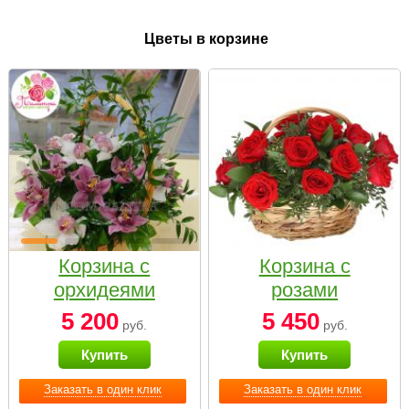
Цветы в корзине
Корзина с
Корзина с
орхидеями
розами
малая
«Красный
5 200
5 450
руб.
руб.
Париж»
Купить
Купить
Заказать в один клик
Заказать в один клик