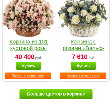
Корзина из 101
Корзина с
кустовой розы
розами «Вальс»
нежных тонов
40 400
7 610
руб.
руб.
Купить
Купить
Заказать в один клик
Заказать в один клик
Больше цветов в корзине