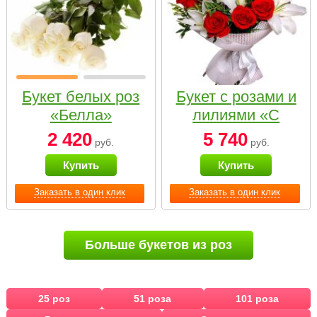
Букет белых роз
Букет с розами и
«Белла»
лилиями «С
наилучшими
2 420
5 740
руб.
руб.
пожеланиями»
Купить
Купить
Заказать в один клик
Заказать в один клик
Больше букетов из роз
25 роз
51 роза
101 роза