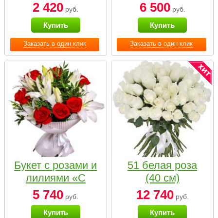
2 420
6 500
руб.
руб.
Купить
Купить
Заказать в один клик
Заказать в один клик
Букет с розами и
51 белая роза
лилиями «С
(40 см)
наилучшими
5 740
12 740
руб.
руб.
пожеланиями»
Купить
Купить