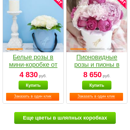
Белые розы в
Пионовидные
мини-коробке от
розы и пионы в
Bella Fiori
белой коробке
4 830
8 650
руб.
руб.
Small
Купить
Купить
Заказать в один клик
Заказать в один клик
Еще цветы в шляпных коробках