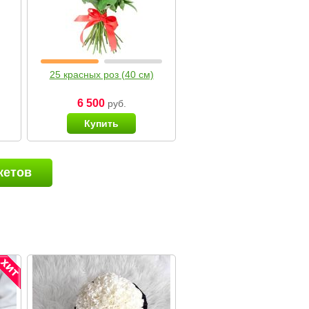
25 красных роз (40 см)
6 500
руб.
Купить
кетов