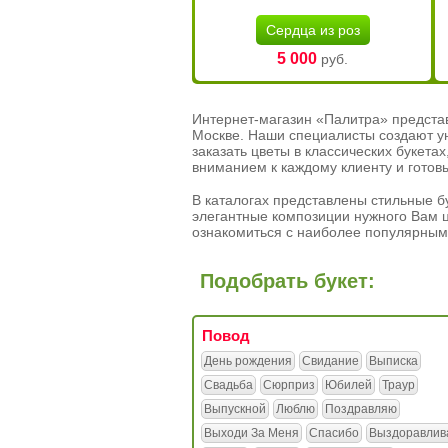
Сердца из роз
5 000
руб.
Интернет-магазин «Палитра» предста
Москве. Наши специалисты создают у
заказать цветы в классических букет
вниманием к каждому клиенту и готов
В каталогах представлены стильные бу
элегантные композиции нужного Вам ц
ознакомиться с наиболее популярным
Подобрать букет:
Повод
День рождения
Свидание
Выписка
Свадьба
Сюрприз
Юбилей
Траур
Выпускной
Люблю
Поздравляю
Выходи За Меня
Спасибо
Выздоравлив