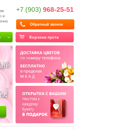
+7 (903)
968-25-51
ем
о и
очно
Обратный звонок
и
Корзина пуста