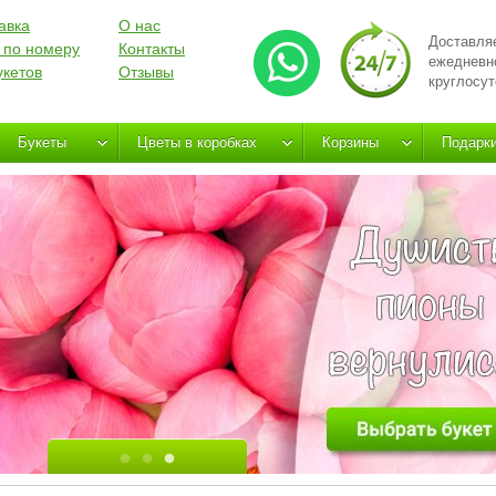
авка
О нас
Доставля
 по номеру
Контакты
ежедневн
укетов
Отзывы
круглосут
Букеты
Цветы в коробках
Корзины
Подарк