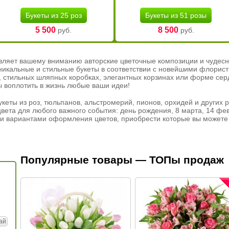
Букеты из 25 роз
Букеты из 51 розы
5 500
8 500
руб.
руб.
вляет вашему вниманию авторские цветочные композиции и чудесн
никальные и стильные букеты в соответствии с новейшими флорис
ах, стильных шляпных коробках, элегантных корзинах или форме се
ы воплотить в жизнь любые ваши идеи!
кеты из роз, тюльпанов, альстромерий, пионов, орхидей и других 
вета для любого важного события: день рождения, 8 марта, 14 фев
и вариантами оформления цветов, приобрести которые вы можете 
Популярные товары — ТОПы продаж
ай