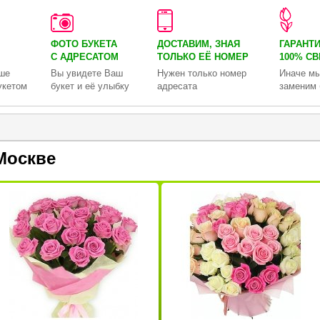
ФОТО БУКЕТА
ДОСТАВИМ, ЗНАЯ
ГАРАНТ
С АДРЕСАТОМ
ТОЛЬКО
ЕЁ НОМЕР
100% С
ше
Вы увидете Ваш
Нужен только номер
Иначе мы
укетом
букет и её улыбку
адресата
заменим 
Москве