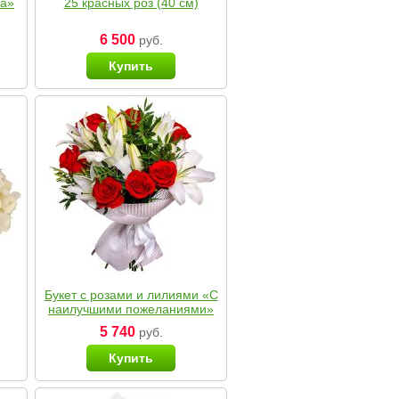
ка»
25 красных роз (40 см)
6 500
руб.
Купить
Букет с розами и лилиями «С
наилучшими пожеланиями»
5 740
руб.
Купить