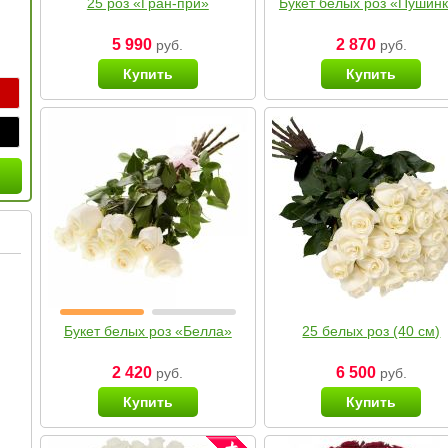
25 роз «Гран-при»
Букет белых роз «Пушин
5 990
2 870
руб.
руб.
Купить
Купить
Букет белых роз «Белла»
25 белых роз (40 см)
2 420
6 500
руб.
руб.
Купить
Купить