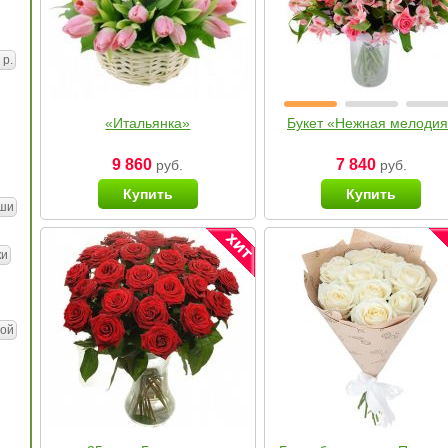
 р.
«Итальянка»
Букет «Нежная мелоди
9 860
7 840
руб.
руб.
Купить
Купить
ши
ки
ой