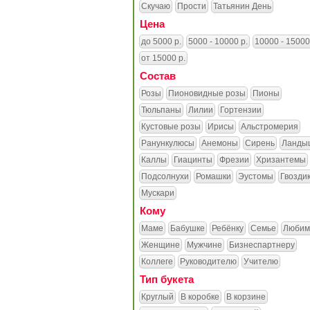
Скучаю
Прости
Татьянин День
Цена
до 5000 р.
5000 - 10000 р.
10000 - 15000
от 15000 р.
Состав
Розы
Пионовидные розы
Пионы
Тюльпаны
Лилии
Гортензии
Кустовые розы
Ирисы
Альстромерия
Ранункулюсы
Анемоны
Сирень
Ланды
Каллы
Гиацинты
Фрезии
Хризантемы
Подсолнухи
Ромашки
Эустомы
Гвозди
Мускари
Кому
Маме
Бабушке
Ребёнку
Семье
Любим
Женщине
Мужчине
Бизнеспартнеру
Коллеге
Руководителю
Учителю
Тип букета
Круглый
В коробке
В корзине