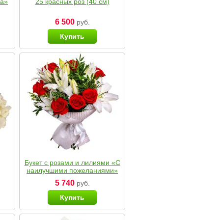
ка»
25 красных роз (40 см)
6 500
руб.
Купить
Букет с розами и лилиями «С
наилучшими пожеланиями»
5 740
руб.
Купить