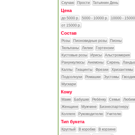
Скучаю
Прости
Татьянин День
Цена
до 5000 р.
5000 - 10000 р.
10000 - 15000
от 15000 р.
Состав
Розы
Пионовидные розы
Пионы
Тюльпаны
Лилии
Гортензии
Кустовые розы
Ирисы
Альстромерия
Ранункулюсы
Анемоны
Сирень
Ланды
Каллы
Гиацинты
Фрезии
Хризантемы
Подсолнухи
Ромашки
Эустомы
Гвозди
Мускари
Кому
Маме
Бабушке
Ребёнку
Семье
Любим
Женщине
Мужчине
Бизнеспартнеру
Коллеге
Руководителю
Учителю
Тип букета
Круглый
В коробке
В корзине