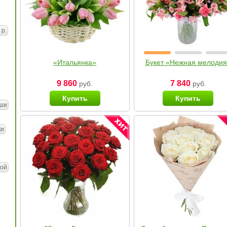
 р.
«Итальянка»
Букет «Нежная мелоди
9 860
7 840
руб.
руб.
Купить
Купить
ши
ки
ой