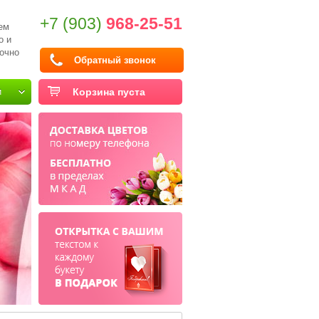
+7 (903)
968-25-51
ем
о и
очно
Обратный звонок
и
Корзина пуста