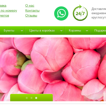
авка
О нас
Доставля
 по номеру
Контакты
ежедневн
укетов
Отзывы
круглосут
Букеты
Цветы в коробках
Корзины
Подарк