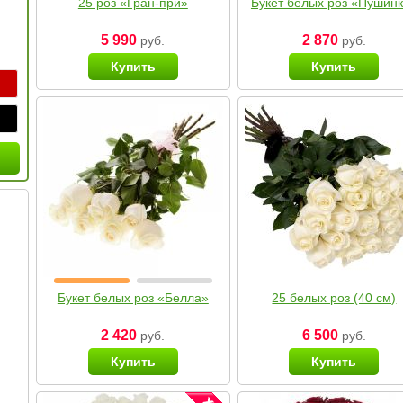
25 роз «Гран-при»
Букет белых роз «Пушин
5 990
2 870
руб.
руб.
Купить
Купить
Букет белых роз «Белла»
25 белых роз (40 см)
2 420
6 500
руб.
руб.
Купить
Купить