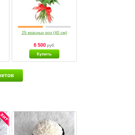
25 красных роз (40 см)
6 500
руб.
Купить
кетов