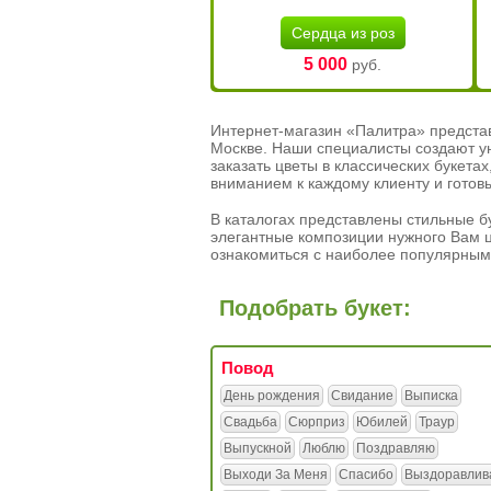
Сердца из роз
5 000
руб.
Интернет-магазин «Палитра» предста
Москве. Наши специалисты создают у
заказать цветы в классических букет
вниманием к каждому клиенту и готов
В каталогах представлены стильные бу
элегантные композиции нужного Вам ц
ознакомиться с наиболее популярным
Подобрать букет:
Повод
День рождения
Свидание
Выписка
Свадьба
Сюрприз
Юбилей
Траур
Выпускной
Люблю
Поздравляю
Выходи За Меня
Спасибо
Выздоравлив