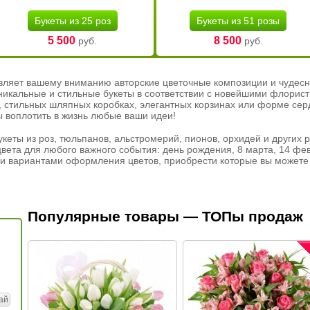
Букеты из 25 роз
Букеты из 51 розы
5 500
8 500
руб.
руб.
вляет вашему вниманию авторские цветочные композиции и чудесн
никальные и стильные букеты в соответствии с новейшими флорис
ах, стильных шляпных коробках, элегантных корзинах или форме се
ы воплотить в жизнь любые ваши идеи!
кеты из роз, тюльпанов, альстромерий, пионов, орхидей и других 
вета для любого важного события: день рождения, 8 марта, 14 фев
и вариантами оформления цветов, приобрести которые вы можете 
Популярные товары — ТОПы продаж
ай