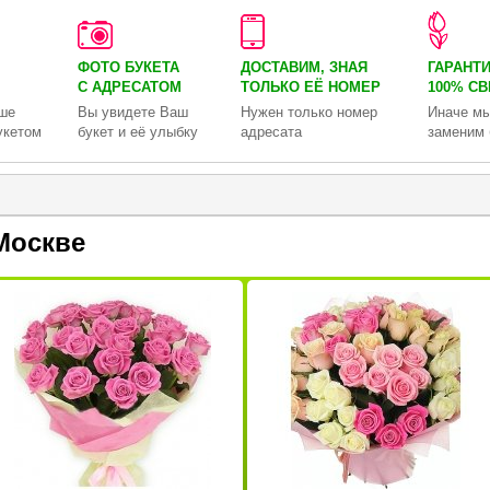
ФОТО БУКЕТА
ДОСТАВИМ, ЗНАЯ
ГАРАНТ
С АДРЕСАТОМ
ТОЛЬКО
ЕЁ НОМЕР
100% С
ше
Вы увидете Ваш
Нужен только номер
Иначе мы
укетом
букет и её улыбку
адресата
заменим 
Москве