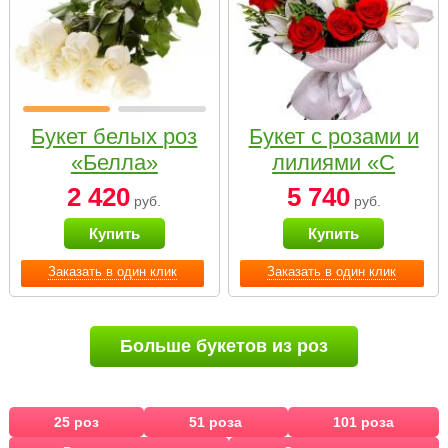
Букет белых роз
Букет с розами и
«Белла»
лилиями «С
наилучшими
2 420
5 740
руб.
руб.
пожеланиями»
Купить
Купить
Заказать в один клик
Заказать в один клик
Больше букетов из роз
25 роз
51 роза
101 роза