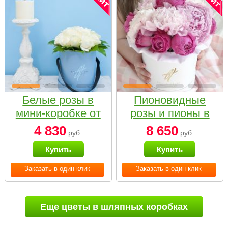
Белые розы в
Пионовидные
мини-коробке от
розы и пионы в
Bella Fiori
белой коробке
4 830
8 650
руб.
руб.
Small
Купить
Купить
Заказать в один клик
Заказать в один клик
Еще цветы в шляпных коробках