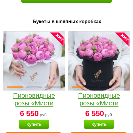
Букеты в шляпных коробках
Пионовидные
Пионовидные
розы «Мисти
розы «Мисти
бабблс» в белой
бабблс» в
6 550
6 550
руб.
руб.
коробке Small
черной коробке
Купить
Купить
Small