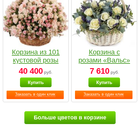
Корзина из 101
Корзина с
кустовой розы
розами «Вальс»
нежных тонов
40 400
7 610
руб.
руб.
Купить
Купить
Заказать в один клик
Заказать в один клик
Больше цветов в корзине