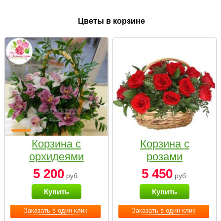
Цветы в корзине
Корзина с
Корзина с
орхидеями
розами
малая
«Красный
5 200
5 450
руб.
руб.
Париж»
Купить
Купить
Заказать в один клик
Заказать в один клик