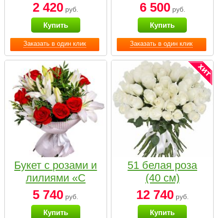
2 420
6 500
руб.
руб.
Купить
Купить
Заказать в один клик
Заказать в один клик
Букет с розами и
51 белая роза
лилиями «С
(40 см)
наилучшими
5 740
12 740
руб.
руб.
пожеланиями»
Купить
Купить