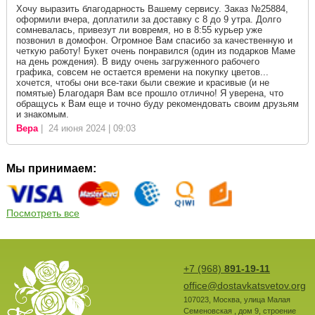
Хочу выразить благодарность Вашему сервису. Заказ №25884,
оформили вчера, доплатили за доставку с 8 до 9 утра. Долго
сомневалась, привезут ли вовремя, но в 8:55 курьер уже
позвонил в домофон. Огромное Вам спасибо за качественную и
четкую работу! Букет очень понравился (один из подарков Маме
на день рождения). В виду очень загруженного рабочего
графика, совсем не остается времени на покупку цветов...
хочется, чтобы они все-таки были свежие и красивые (и не
помятые) Благодаря Вам все прошло отлично! Я уверена, что
обращусь к Вам еще и точно буду рекомендовать своим друзьям
и знакомым.
Вера
| 24 июня 2024 | 09:03
Мы принимаем:
Посмотреть все
+7 (968)
891-19-11
office@dostavkatsvetov.org
107023
,
Москва
,
улица Малая
Семеновская , дом 9, строение