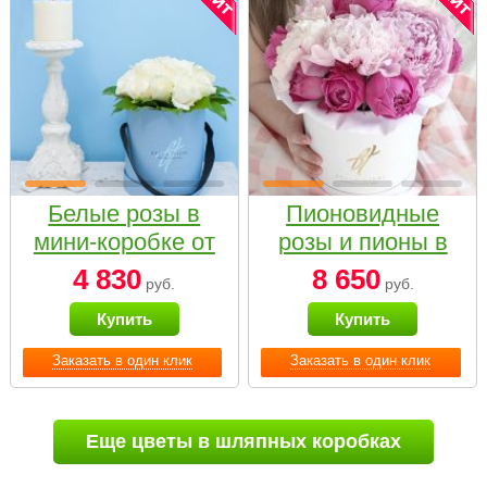
Белые розы в
Пионовидные
мини-коробке от
розы и пионы в
Bella Fiori
белой коробке
4 830
8 650
руб.
руб.
Small
Купить
Купить
Заказать в один клик
Заказать в один клик
Еще цветы в шляпных коробках