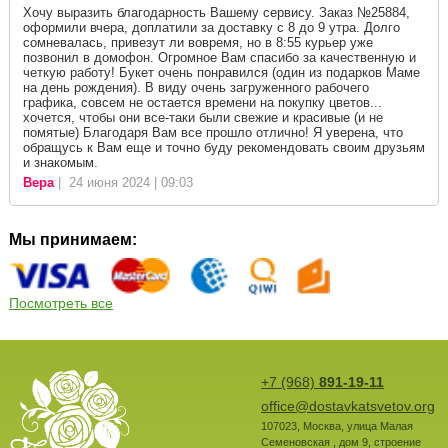
Хочу выразить благодарность Вашему сервису. Заказ №25884,
оформили вчера, доплатили за доставку с 8 до 9 утра. Долго
сомневалась, привезут ли вовремя, но в 8:55 курьер уже
позвонил в домофон. Огромное Вам спасибо за качественную и
четкую работу! Букет очень понравился (один из подарков Маме
на день рождения). В виду очень загруженного рабочего
графика, совсем не остается времени на покупку цветов...
хочется, чтобы они все-таки были свежие и красивые (и не
помятые) Благодаря Вам все прошло отлично! Я уверена, что
обращусь к Вам еще и точно буду рекомендовать своим друзьям
и знакомым.
Вера
| 24 июня 2024 | 09:03
Мы принимаем:
Посмотреть все
+7 (968)
891-19-11
office@dostavkatsvetov.org
107023
,
Москва
,
улица Малая
Семеновская , дом 9, строение