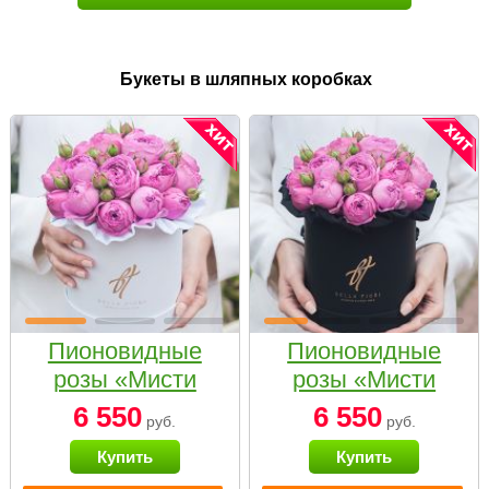
Букеты в шляпных коробках
Пионовидные
Пионовидные
розы «Мисти
розы «Мисти
бабблс» в белой
бабблс» в
6 550
6 550
руб.
руб.
коробке Small
черной коробке
Купить
Купить
Small