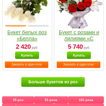
Букет белых роз
Букет с розами и
«Белла»
лилиями «С
наилучшими
2 420
5 740
руб.
руб.
пожеланиями»
Купить
Купить
Заказать в один клик
Заказать в один клик
Больше букетов из роз
25 роз
51 роза
101 роза