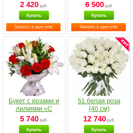
2 420
6 500
руб.
руб.
Купить
Купить
Заказать в один клик
Заказать в один клик
Букет с розами и
51 белая роза
лилиями «С
(40 см)
наилучшими
5 740
12 740
руб.
руб.
пожеланиями»
Купить
Купить