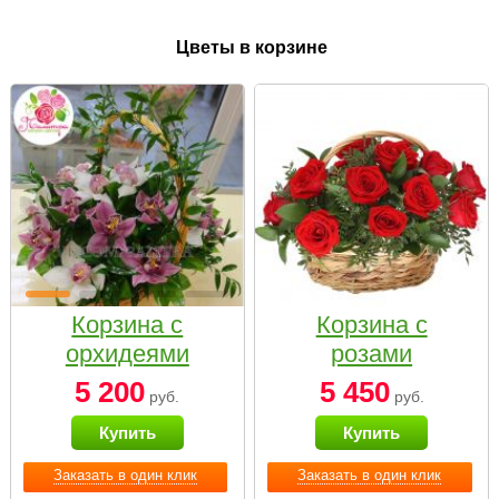
Цветы в корзине
Корзина с
Корзина с
орхидеями
розами
малая
«Красный
5 200
5 450
руб.
руб.
Париж»
Купить
Купить
Заказать в один клик
Заказать в один клик