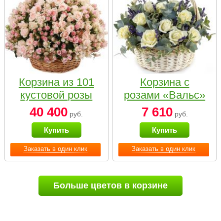
Корзина из 101
Корзина с
кустовой розы
розами «Вальс»
нежных тонов
40 400
7 610
руб.
руб.
Купить
Купить
Заказать в один клик
Заказать в один клик
Больше цветов в корзине