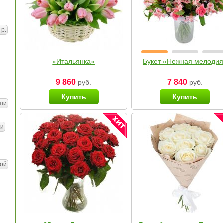
 р.
«Итальянка»
Букет «Нежная мелоди
9 860
7 840
руб.
руб.
Купить
Купить
ши
ки
ой