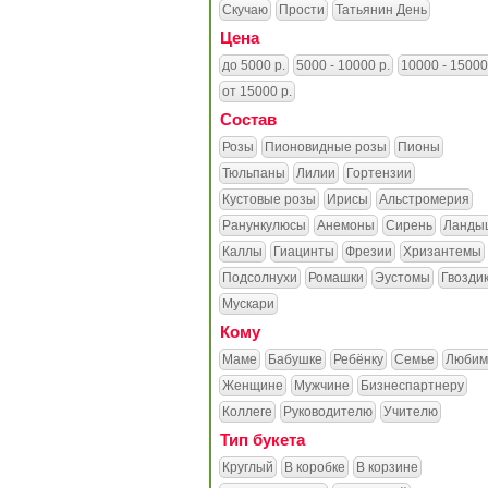
Скучаю
Прости
Татьянин День
Цена
до 5000 р.
5000 - 10000 р.
10000 - 15000
от 15000 р.
Состав
Розы
Пионовидные розы
Пионы
Тюльпаны
Лилии
Гортензии
Кустовые розы
Ирисы
Альстромерия
Ранункулюсы
Анемоны
Сирень
Ланды
Каллы
Гиацинты
Фрезии
Хризантемы
Подсолнухи
Ромашки
Эустомы
Гвозди
Мускари
Кому
Маме
Бабушке
Ребёнку
Семье
Любим
Женщине
Мужчине
Бизнеспартнеру
Коллеге
Руководителю
Учителю
Тип букета
Круглый
В коробке
В корзине