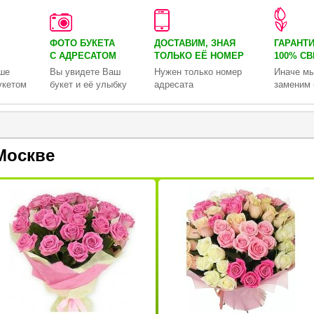
ФОТО БУКЕТА
ДОСТАВИМ, ЗНАЯ
ГАРАНТ
С АДРЕСАТОМ
ТОЛЬКО
ЕЁ НОМЕР
100% С
ше
Вы увидете Ваш
Нужен только номер
Иначе мы
укетом
букет и её улыбку
адресата
заменим 
Москве