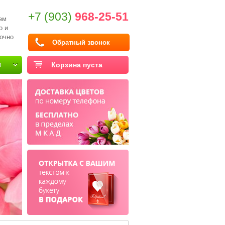
+7 (903)
968-25-51
ем
о и
очно
Обратный звонок
и
Корзина пуста