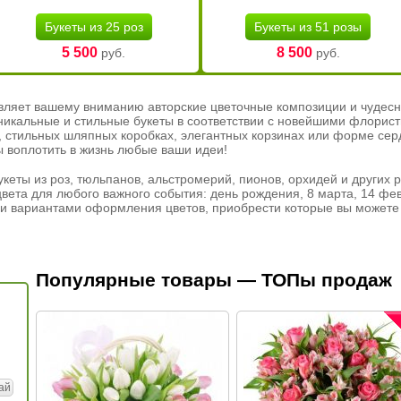
Букеты из 25 роз
Букеты из 51 розы
5 500
8 500
руб.
руб.
вляет вашему вниманию авторские цветочные композиции и чудесн
никальные и стильные букеты в соответствии с новейшими флорис
ах, стильных шляпных коробках, элегантных корзинах или форме се
ы воплотить в жизнь любые ваши идеи!
кеты из роз, тюльпанов, альстромерий, пионов, орхидей и других 
вета для любого важного события: день рождения, 8 марта, 14 фев
и вариантами оформления цветов, приобрести которые вы можете 
Популярные товары — ТОПы продаж
ай