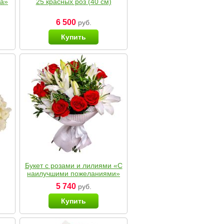
ка»
25 красных роз (40 см)
6 500
руб.
Купить
Букет с розами и лилиями «С
наилучшими пожеланиями»
5 740
руб.
Купить