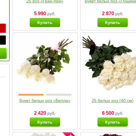
25 роз «Гран-при»
Букет белых роз «Пушин
5 990
2 870
руб.
руб.
Купить
Купить
Букет белых роз «Белла»
25 белых роз (40 см)
2 420
6 500
руб.
руб.
Купить
Купить