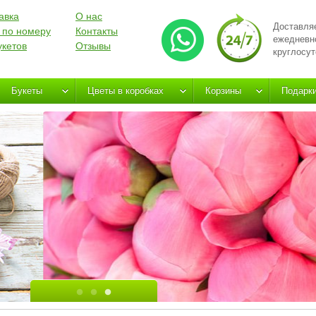
авка
О нас
Доставля
 по номеру
Контакты
ежедневн
укетов
Отзывы
круглосут
Букеты
Цветы в коробках
Корзины
Подарк