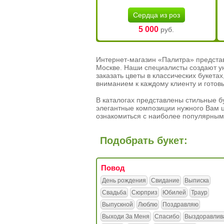
Сердца из роз
5 000
руб.
Интернет-магазин «Палитра» предста
Москве. Наши специалисты создают у
заказать цветы в классических букет
вниманием к каждому клиенту и готов
В каталогах представлены стильные бу
элегантные композиции нужного Вам ц
ознакомиться с наиболее популярным
Подобрать букет:
Повод
День рождения
Свидание
Выписка
Свадьба
Сюрприз
Юбилей
Траур
Выпускной
Люблю
Поздравляю
Выходи За Меня
Спасибо
Выздоравлив