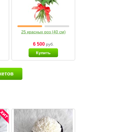
25 красных роз (40 см)
6 500
руб.
Купить
кетов