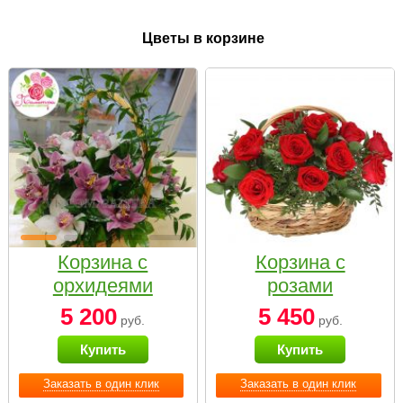
Цветы в корзине
Корзина с
Корзина с
орхидеями
розами
малая
«Красный
5 200
5 450
руб.
руб.
Париж»
Купить
Купить
Заказать в один клик
Заказать в один клик