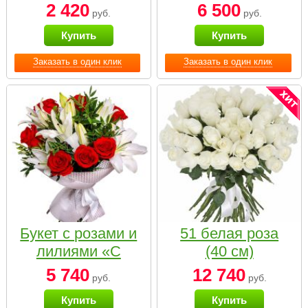
2 420
6 500
руб.
руб.
Купить
Купить
Заказать в один клик
Заказать в один клик
Букет с розами и
51 белая роза
лилиями «С
(40 см)
наилучшими
5 740
12 740
руб.
руб.
пожеланиями»
Купить
Купить