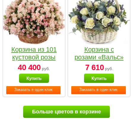
Корзина из 101
Корзина с
кустовой розы
розами «Вальс»
нежных тонов
40 400
7 610
руб.
руб.
Купить
Купить
Заказать в один клик
Заказать в один клик
Больше цветов в корзине