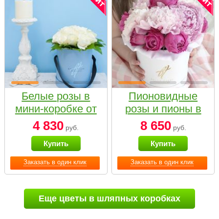
Белые розы в
Пионовидные
мини-коробке от
розы и пионы в
Bella Fiori
белой коробке
4 830
8 650
руб.
руб.
Small
Купить
Купить
Заказать в один клик
Заказать в один клик
Еще цветы в шляпных коробках