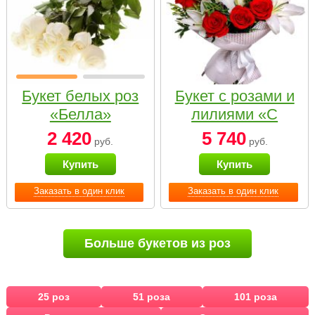
Букет белых роз
Букет с розами и
«Белла»
лилиями «С
наилучшими
2 420
5 740
руб.
руб.
пожеланиями»
Купить
Купить
Заказать в один клик
Заказать в один клик
Больше букетов из роз
25 роз
51 роза
101 роза