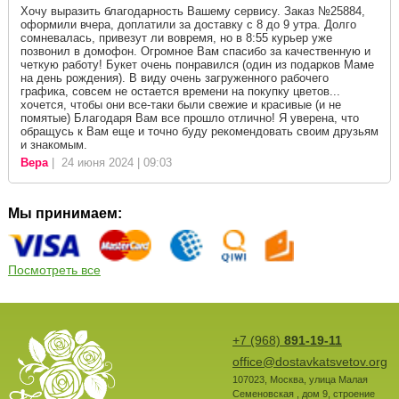
Хочу выразить благодарность Вашему сервису. Заказ №25884,
оформили вчера, доплатили за доставку с 8 до 9 утра. Долго
сомневалась, привезут ли вовремя, но в 8:55 курьер уже
позвонил в домофон. Огромное Вам спасибо за качественную и
четкую работу! Букет очень понравился (один из подарков Маме
на день рождения). В виду очень загруженного рабочего
графика, совсем не остается времени на покупку цветов...
хочется, чтобы они все-таки были свежие и красивые (и не
помятые) Благодаря Вам все прошло отлично! Я уверена, что
обращусь к Вам еще и точно буду рекомендовать своим друзьям
и знакомым.
Вера
| 24 июня 2024 | 09:03
Мы принимаем:
Посмотреть все
+7 (968)
891-19-11
office@dostavkatsvetov.org
107023
,
Москва
,
улица Малая
Семеновская , дом 9, строение