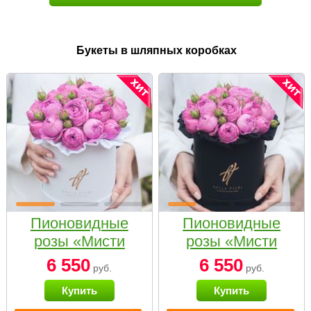
Букеты в шляпных коробках
Пионовидные
Пионовидные
розы «Мисти
розы «Мисти
бабблс» в белой
бабблс» в
6 550
6 550
руб.
руб.
коробке Small
черной коробке
Купить
Купить
Small