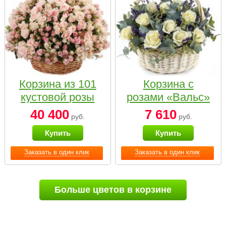
Корзина из 101
Корзина с
кустовой розы
розами «Вальс»
нежных тонов
40 400
7 610
руб.
руб.
Купить
Купить
Заказать в один клик
Заказать в один клик
Больше цветов в корзине