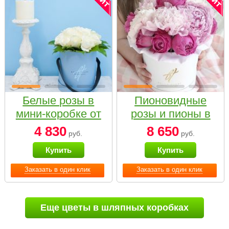
Белые розы в
Пионовидные
мини-коробке от
розы и пионы в
Bella Fiori
белой коробке
4 830
8 650
руб.
руб.
Small
Купить
Купить
Заказать в один клик
Заказать в один клик
Еще цветы в шляпных коробках