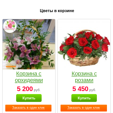
Цветы в корзине
Корзина с
Корзина с
орхидеями
розами
малая
«Красный
5 200
5 450
руб.
руб.
Париж»
Купить
Купить
Заказать в один клик
Заказать в один клик