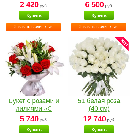
2 420
6 500
руб.
руб.
Купить
Купить
Заказать в один клик
Заказать в один клик
Букет с розами и
51 белая роза
лилиями «С
(40 см)
наилучшими
5 740
12 740
руб.
руб.
пожеланиями»
Купить
Купить