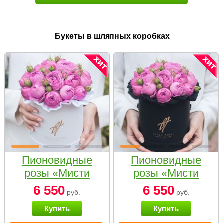
Букеты в шляпных коробках
Пионовидные
Пионовидные
розы «Мисти
розы «Мисти
бабблс» в белой
бабблс» в
6 550
6 550
руб.
руб.
коробке Small
черной коробке
Купить
Купить
Small