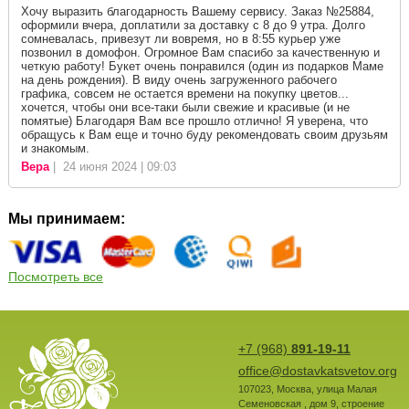
Хочу выразить благодарность Вашему сервису. Заказ №25884,
оформили вчера, доплатили за доставку с 8 до 9 утра. Долго
сомневалась, привезут ли вовремя, но в 8:55 курьер уже
позвонил в домофон. Огромное Вам спасибо за качественную и
четкую работу! Букет очень понравился (один из подарков Маме
на день рождения). В виду очень загруженного рабочего
графика, совсем не остается времени на покупку цветов...
хочется, чтобы они все-таки были свежие и красивые (и не
помятые) Благодаря Вам все прошло отлично! Я уверена, что
обращусь к Вам еще и точно буду рекомендовать своим друзьям
и знакомым.
Вера
| 24 июня 2024 | 09:03
Мы принимаем:
Посмотреть все
+7 (968)
891-19-11
office@dostavkatsvetov.org
107023
,
Москва
,
улица Малая
Семеновская , дом 9, строение