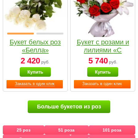
Букет белых роз
Букет с розами и
«Белла»
лилиями «С
наилучшими
2 420
5 740
руб.
руб.
пожеланиями»
Купить
Купить
Заказать в один клик
Заказать в один клик
Больше букетов из роз
25 роз
51 роза
101 роза