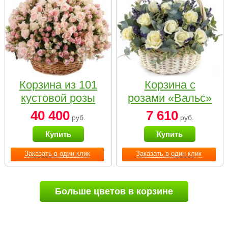
Корзина из 101
Корзина с
кустовой розы
розами «Вальс»
нежных тонов
40 400
7 610
руб.
руб.
Купить
Купить
Заказать в один клик
Заказать в один клик
Больше цветов в корзине