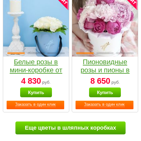
Белые розы в
Пионовидные
мини-коробке от
розы и пионы в
Bella Fiori
белой коробке
4 830
8 650
руб.
руб.
Small
Купить
Купить
Заказать в один клик
Заказать в один клик
Еще цветы в шляпных коробках