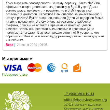
Хочу выразить благодарность Вашему сервису. Заказ №25884,
оформили вчера, доплатили за доставку с 8 до 9 утра. Долго
сомневалась, привезут ли вовремя, но в 8:55 курьер уже
позвонил в домофон. Огромное Вам спасибо за качественную и
четкую работу! Букет очень понравился (один из подарков Маме
на день рождения). В виду очень загруженного рабочего
графика, совсем не остается времени на покупку цветов...
хочется, чтобы они все-таки были свежие и красивые (и не
помятые) Благодаря Вам все прошло отлично! Я уверена, что
обращусь к Вам еще и точно буду рекомендовать своим друзьям
и знакомым.
Вера
| 24 июня 2024 | 09:03
Мы принимаем:
Посмотреть все
+7 (968)
891-19-11
office@dostavkatsvetov.org
107023
,
Москва
,
улица Малая
Семеновская , дом 9, строение