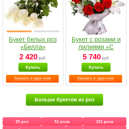
Букет белых роз
Букет с розами и
«Белла»
лилиями «С
наилучшими
2 420
5 740
руб.
руб.
пожеланиями»
Купить
Купить
Заказать в один клик
Заказать в один клик
Больше букетов из роз
25 роз
51 роза
101 роза