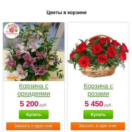
Цветы в корзине
Корзина с
Корзина с
орхидеями
розами
малая
«Красный
5 200
5 450
руб.
руб.
Париж»
Купить
Купить
Заказать в один клик
Заказать в один клик