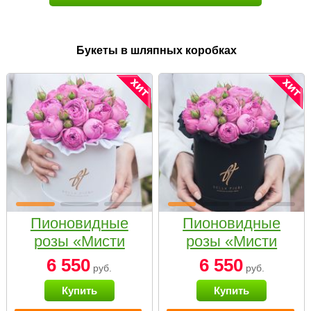
Букеты в шляпных коробках
Пионовидные
Пионовидные
розы «Мисти
розы «Мисти
бабблс» в белой
бабблс» в
6 550
6 550
руб.
руб.
коробке Small
черной коробке
Купить
Купить
Small