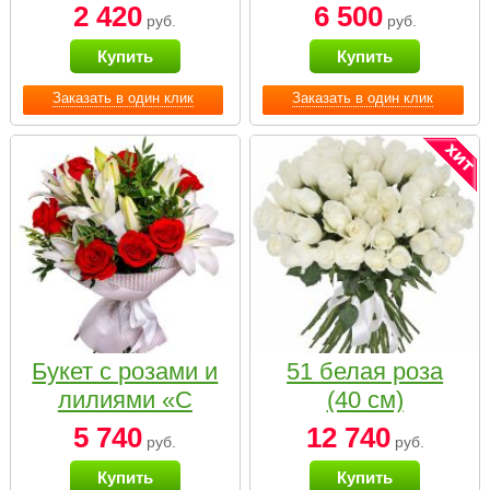
2 420
6 500
руб.
руб.
Купить
Купить
Заказать в один клик
Заказать в один клик
Букет с розами и
51 белая роза
лилиями «С
(40 см)
наилучшими
5 740
12 740
руб.
руб.
пожеланиями»
Купить
Купить