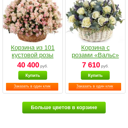
Корзина из 101
Корзина с
кустовой розы
розами «Вальс»
нежных тонов
40 400
7 610
руб.
руб.
Купить
Купить
Заказать в один клик
Заказать в один клик
Больше цветов в корзине