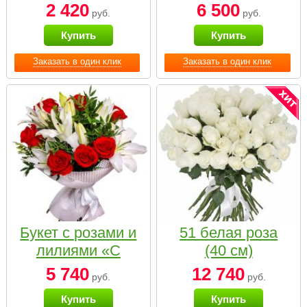
2 420
6 500
руб.
руб.
Купить
Купить
Заказать в один клик
Заказать в один клик
Букет с розами и
51 белая роза
лилиями «С
(40 см)
наилучшими
5 740
12 740
руб.
руб.
пожеланиями»
Купить
Купить