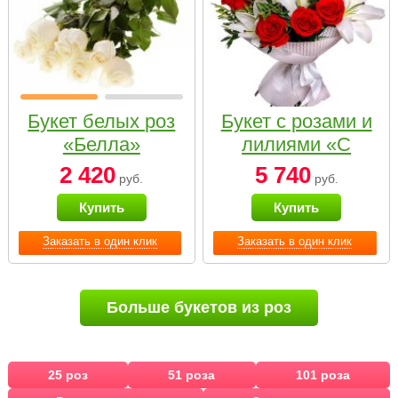
Букет белых роз
Букет с розами и
«Белла»
лилиями «С
наилучшими
2 420
5 740
руб.
руб.
пожеланиями»
Купить
Купить
Заказать в один клик
Заказать в один клик
Больше букетов из роз
25 роз
51 роза
101 роза