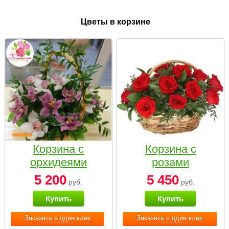
Цветы в корзине
Корзина с
Корзина с
орхидеями
розами
малая
«Красный
5 200
5 450
руб.
руб.
Париж»
Купить
Купить
Заказать в один клик
Заказать в один клик