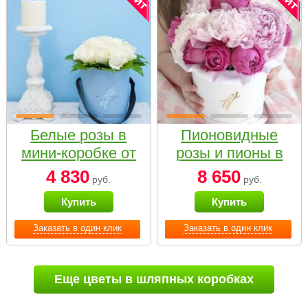
Белые розы в
Пионовидные
мини-коробке от
розы и пионы в
Bella Fiori
белой коробке
4 830
8 650
руб.
руб.
Small
Купить
Купить
Заказать в один клик
Заказать в один клик
Еще цветы в шляпных коробках