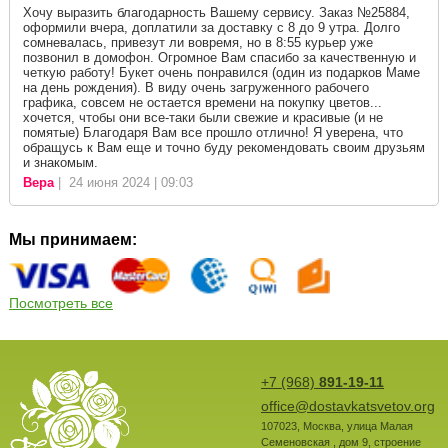
Хочу выразить благодарность Вашему сервису. Заказ №25884,
оформили вчера, доплатили за доставку с 8 до 9 утра. Долго
сомневалась, привезут ли вовремя, но в 8:55 курьер уже
позвонил в домофон. Огромное Вам спасибо за качественную и
четкую работу! Букет очень понравился (один из подарков Маме
на день рождения). В виду очень загруженного рабочего
графика, совсем не остается времени на покупку цветов...
хочется, чтобы они все-таки были свежие и красивые (и не
помятые) Благодаря Вам все прошло отлично! Я уверена, что
обращусь к Вам еще и точно буду рекомендовать своим друзьям
и знакомым.
Вера
| 24 июня 2024 | 09:03
Мы принимаем:
Посмотреть все
+7 (968)
891-19-11
office@dostavkatsvetov.org
107023
,
Москва
,
улица Малая
Семеновская , дом 9, строение