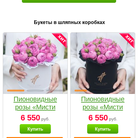
Букеты в шляпных коробках
Пионовидные
Пионовидные
розы «Мисти
розы «Мисти
бабблс» в белой
бабблс» в
6 550
6 550
руб.
руб.
коробке Small
черной коробке
Купить
Купить
Small