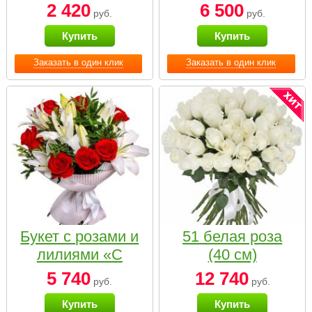
2 420
6 500
руб.
руб.
Купить
Купить
Заказать в один клик
Заказать в один клик
Букет с розами и
51 белая роза
лилиями «С
(40 см)
наилучшими
5 740
12 740
руб.
руб.
пожеланиями»
Купить
Купить