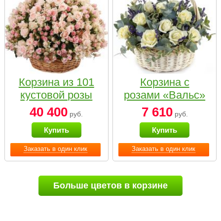
Корзина из 101
Корзина с
кустовой розы
розами «Вальс»
нежных тонов
40 400
7 610
руб.
руб.
Купить
Купить
Заказать в один клик
Заказать в один клик
Больше цветов в корзине