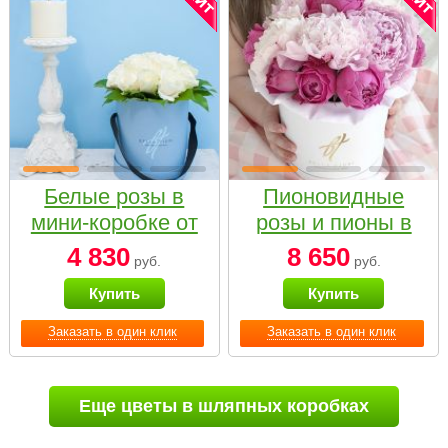
Белые розы в
Пионовидные
мини-коробке от
розы и пионы в
Bella Fiori
белой коробке
4 830
8 650
руб.
руб.
Small
Купить
Купить
Заказать в один клик
Заказать в один клик
Еще цветы в шляпных коробках