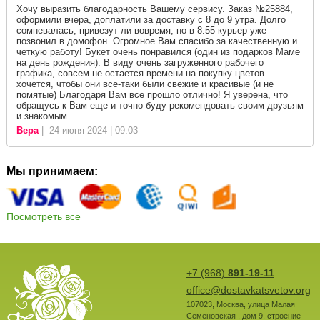
Хочу выразить благодарность Вашему сервису. Заказ №25884,
оформили вчера, доплатили за доставку с 8 до 9 утра. Долго
сомневалась, привезут ли вовремя, но в 8:55 курьер уже
позвонил в домофон. Огромное Вам спасибо за качественную и
четкую работу! Букет очень понравился (один из подарков Маме
на день рождения). В виду очень загруженного рабочего
графика, совсем не остается времени на покупку цветов...
хочется, чтобы они все-таки были свежие и красивые (и не
помятые) Благодаря Вам все прошло отлично! Я уверена, что
обращусь к Вам еще и точно буду рекомендовать своим друзьям
и знакомым.
Вера
| 24 июня 2024 | 09:03
Мы принимаем:
Посмотреть все
+7 (968)
891-19-11
office@dostavkatsvetov.org
107023
,
Москва
,
улица Малая
Семеновская , дом 9, строение