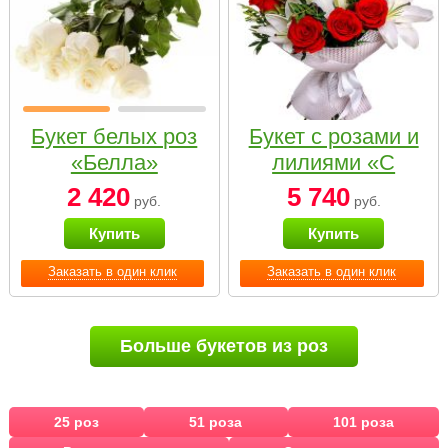
Букет белых роз
Букет с розами и
«Белла»
лилиями «С
наилучшими
2 420
5 740
руб.
руб.
пожеланиями»
Купить
Купить
Заказать в один клик
Заказать в один клик
Больше букетов из роз
25 роз
51 роза
101 роза