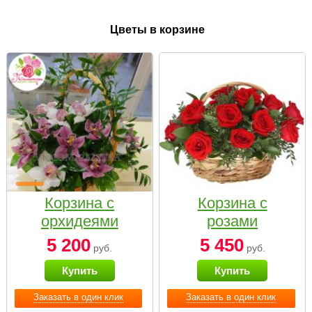
Цветы в корзине
Корзина с
Корзина с
орхидеями
розами
малая
«Красный
5 200
5 450
руб.
руб.
Париж»
Купить
Купить
Заказать в один клик
Заказать в один клик