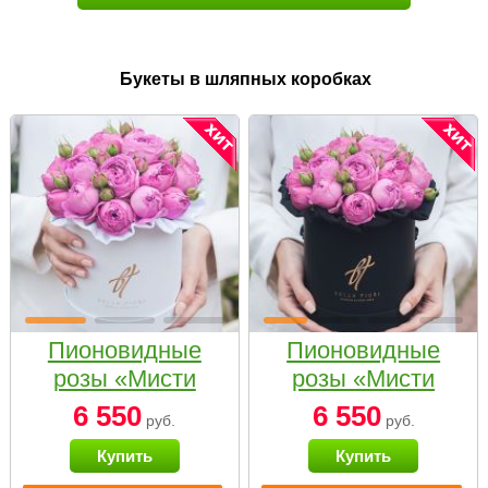
Букеты в шляпных коробках
Пионовидные
Пионовидные
розы «Мисти
розы «Мисти
бабблс» в белой
бабблс» в
6 550
6 550
руб.
руб.
коробке Small
черной коробке
Купить
Купить
Small