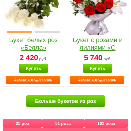
Букет белых роз
Букет с розами и
«Белла»
лилиями «С
наилучшими
2 420
5 740
руб.
руб.
пожеланиями»
Купить
Купить
Заказать в один клик
Заказать в один клик
Больше букетов из роз
25 роз
51 роза
101 роза