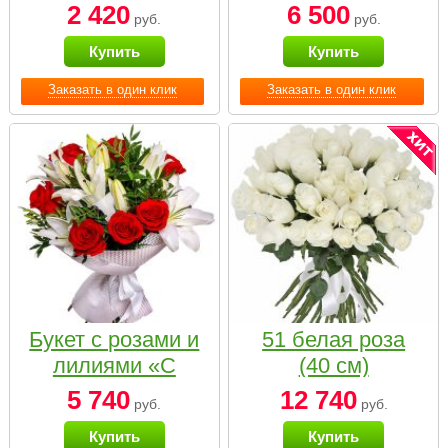
2 420
6 500
руб.
руб.
Купить
Купить
Заказать в один клик
Заказать в один клик
Букет с розами и
51 белая роза
лилиями «С
(40 см)
наилучшими
5 740
12 740
руб.
руб.
пожеланиями»
Купить
Купить