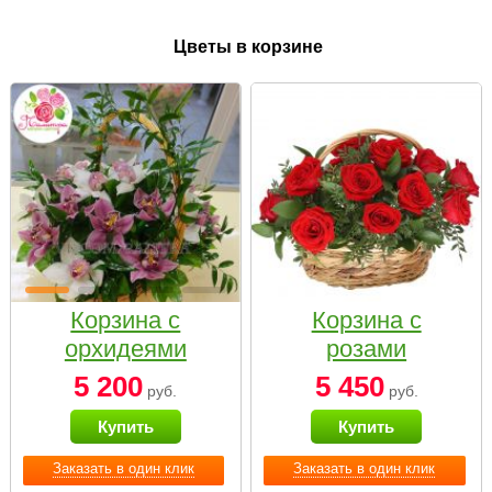
Цветы в корзине
Корзина с
Корзина с
орхидеями
розами
малая
«Красный
5 200
5 450
руб.
руб.
Париж»
Купить
Купить
Заказать в один клик
Заказать в один клик