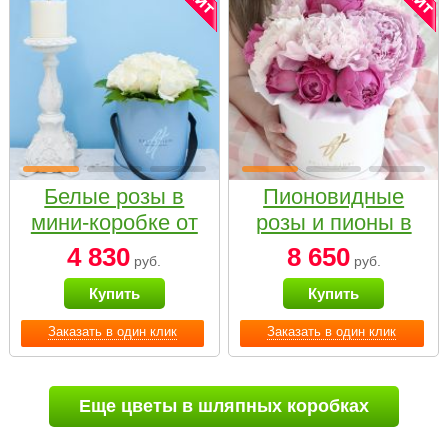
Белые розы в
Пионовидные
мини-коробке от
розы и пионы в
Bella Fiori
белой коробке
4 830
8 650
руб.
руб.
Small
Купить
Купить
Заказать в один клик
Заказать в один клик
Еще цветы в шляпных коробках