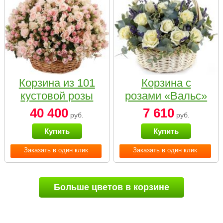
Корзина из 101
Корзина с
кустовой розы
розами «Вальс»
нежных тонов
40 400
7 610
руб.
руб.
Купить
Купить
Заказать в один клик
Заказать в один клик
Больше цветов в корзине