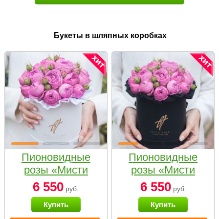
Букеты в шляпных коробках
Пионовидные
Пионовидные
розы «Мисти
розы «Мисти
бабблс» в белой
бабблс» в
6 550
6 550
руб.
руб.
коробке Small
черной коробке
Купить
Купить
Small