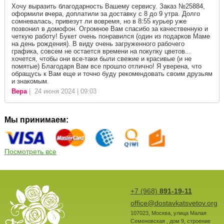
Хочу выразить благодарность Вашему сервису. Заказ №25884,
оформили вчера, доплатили за доставку с 8 до 9 утра. Долго
сомневалась, привезут ли вовремя, но в 8:55 курьер уже
позвонил в домофон. Огромное Вам спасибо за качественную и
четкую работу! Букет очень понравился (один из подарков Маме
на день рождения). В виду очень загруженного рабочего
графика, совсем не остается времени на покупку цветов...
хочется, чтобы они все-таки были свежие и красивые (и не
помятые) Благодаря Вам все прошло отлично! Я уверена, что
обращусь к Вам еще и точно буду рекомендовать своим друзьям
и знакомым.
Вера
| 24 июня 2024 | 09:03
Мы принимаем:
Посмотреть все
+7 (968)
891-19-11
office@dostavkatsvetov.org
107023
,
Москва
,
улица Малая
Семеновская , дом 9, строение