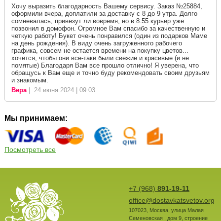
Хочу выразить благодарность Вашему сервису. Заказ №25884,
оформили вчера, доплатили за доставку с 8 до 9 утра. Долго
сомневалась, привезут ли вовремя, но в 8:55 курьер уже
позвонил в домофон. Огромное Вам спасибо за качественную и
четкую работу! Букет очень понравился (один из подарков Маме
на день рождения). В виду очень загруженного рабочего
графика, совсем не остается времени на покупку цветов...
хочется, чтобы они все-таки были свежие и красивые (и не
помятые) Благодаря Вам все прошло отлично! Я уверена, что
обращусь к Вам еще и точно буду рекомендовать своим друзьям
и знакомым.
Вера
| 24 июня 2024 | 09:03
Мы принимаем:
Посмотреть все
+7 (968)
891-19-11
office@dostavkatsvetov.org
107023
,
Москва
,
улица Малая
Семеновская , дом 9, строение