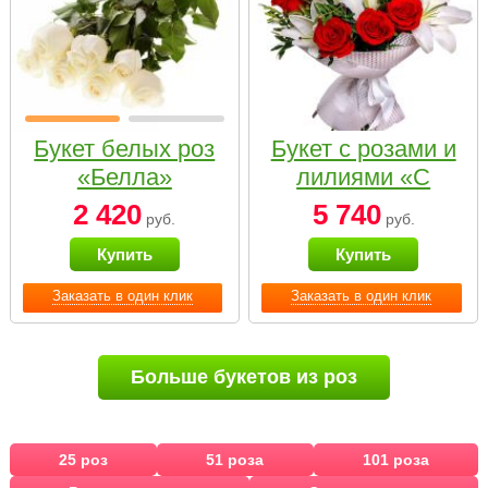
Букет белых роз
Букет с розами и
«Белла»
лилиями «С
наилучшими
2 420
5 740
руб.
руб.
пожеланиями»
Купить
Купить
Заказать в один клик
Заказать в один клик
Больше букетов из роз
25 роз
51 роза
101 роза