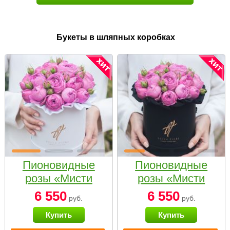
Букеты в шляпных коробках
Пионовидные
Пионовидные
розы «Мисти
розы «Мисти
бабблс» в белой
бабблс» в
6 550
6 550
руб.
руб.
коробке Small
черной коробке
Купить
Купить
Small