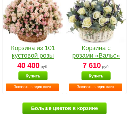
Корзина из 101
Корзина с
кустовой розы
розами «Вальс»
нежных тонов
40 400
7 610
руб.
руб.
Купить
Купить
Заказать в один клик
Заказать в один клик
Больше цветов в корзине