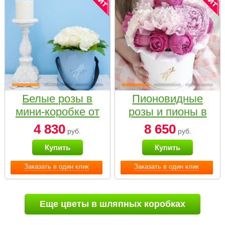
Белые розы в
Пионовидные
мини-коробке от
розы и пионы в
Bella Fiori
белой коробке
4 830
8 650
руб.
руб.
Small
Купить
Купить
Заказать в один клик
Заказать в один клик
Еще цветы в шляпных коробках