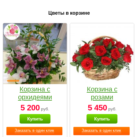
Цветы в корзине
Корзина с
Корзина с
орхидеями
розами
малая
«Красный
5 200
5 450
руб.
руб.
Париж»
Купить
Купить
Заказать в один клик
Заказать в один клик