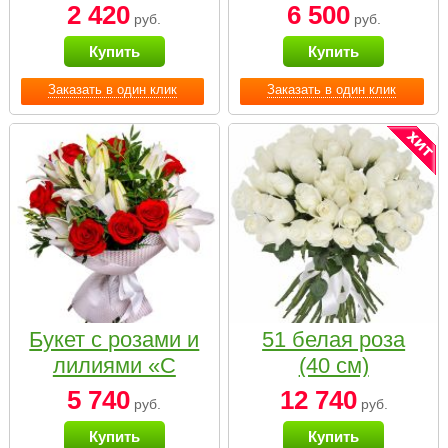
2 420
6 500
руб.
руб.
Купить
Купить
Заказать в один клик
Заказать в один клик
Букет с розами и
51 белая роза
лилиями «С
(40 см)
наилучшими
5 740
12 740
руб.
руб.
пожеланиями»
Купить
Купить