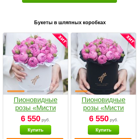
Букеты в шляпных коробках
Пионовидные
Пионовидные
розы «Мисти
розы «Мисти
бабблс» в белой
бабблс» в
6 550
6 550
руб.
руб.
коробке Small
черной коробке
Купить
Купить
Small