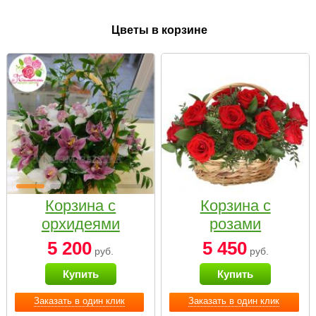
Цветы в корзине
Корзина с
Корзина с
орхидеями
розами
малая
«Красный
5 200
5 450
руб.
руб.
Париж»
Купить
Купить
Заказать в один клик
Заказать в один клик