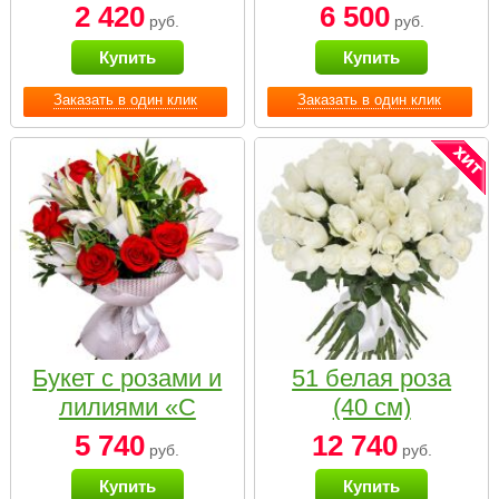
2 420
6 500
руб.
руб.
Купить
Купить
Заказать в один клик
Заказать в один клик
Букет с розами и
51 белая роза
лилиями «С
(40 см)
наилучшими
5 740
12 740
руб.
руб.
пожеланиями»
Купить
Купить