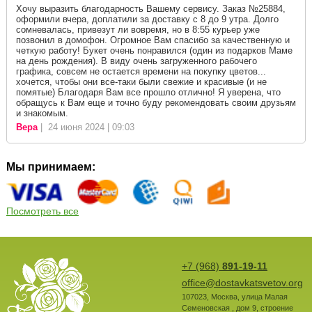
Хочу выразить благодарность Вашему сервису. Заказ №25884,
оформили вчера, доплатили за доставку с 8 до 9 утра. Долго
сомневалась, привезут ли вовремя, но в 8:55 курьер уже
позвонил в домофон. Огромное Вам спасибо за качественную и
четкую работу! Букет очень понравился (один из подарков Маме
на день рождения). В виду очень загруженного рабочего
графика, совсем не остается времени на покупку цветов...
хочется, чтобы они все-таки были свежие и красивые (и не
помятые) Благодаря Вам все прошло отлично! Я уверена, что
обращусь к Вам еще и точно буду рекомендовать своим друзьям
и знакомым.
Вера
| 24 июня 2024 | 09:03
Мы принимаем:
Посмотреть все
+7 (968)
891-19-11
office@dostavkatsvetov.org
107023
,
Москва
,
улица Малая
Семеновская , дом 9, строение