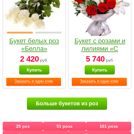
Букет белых роз
Букет с розами и
«Белла»
лилиями «С
наилучшими
2 420
5 740
руб.
руб.
пожеланиями»
Купить
Купить
Заказать в один клик
Заказать в один клик
Больше букетов из роз
25 роз
51 роза
101 роза