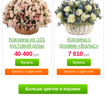
Корзина из 101
Корзина с
кустовой розы
розами «Вальс»
нежных тонов
40 400
7 610
руб.
руб.
Купить
Купить
Заказать в один клик
Заказать в один клик
Больше цветов в корзине