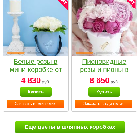
Белые розы в
Пионовидные
мини-коробке от
розы и пионы в
Bella Fiori
белой коробке
4 830
8 650
руб.
руб.
Small
Купить
Купить
Заказать в один клик
Заказать в один клик
Еще цветы в шляпных коробках