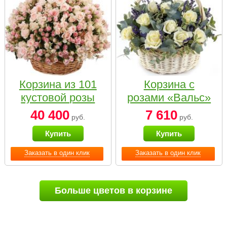
Корзина из 101
Корзина с
кустовой розы
розами «Вальс»
нежных тонов
40 400
7 610
руб.
руб.
Купить
Купить
Заказать в один клик
Заказать в один клик
Больше цветов в корзине