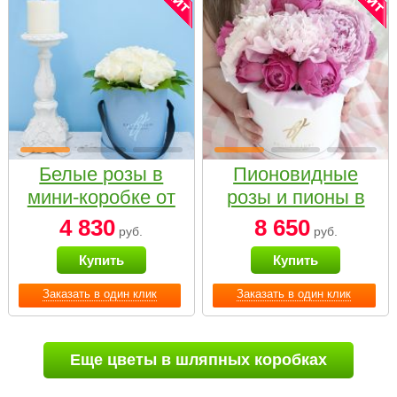
Белые розы в
Пионовидные
мини-коробке от
розы и пионы в
Bella Fiori
белой коробке
4 830
8 650
руб.
руб.
Small
Купить
Купить
Заказать в один клик
Заказать в один клик
Еще цветы в шляпных коробках