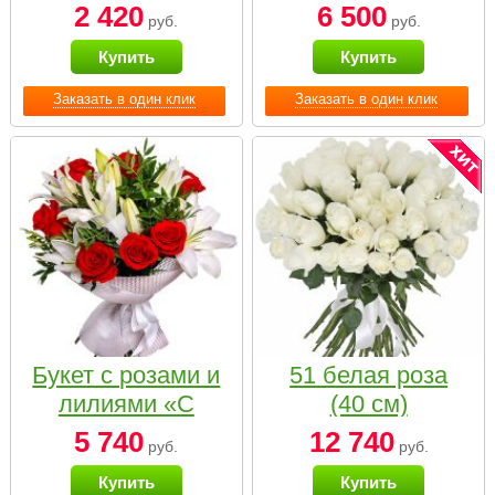
2 420
6 500
руб.
руб.
Купить
Купить
Заказать в один клик
Заказать в один клик
Букет с розами и
51 белая роза
лилиями «С
(40 см)
наилучшими
5 740
12 740
руб.
руб.
пожеланиями»
Купить
Купить