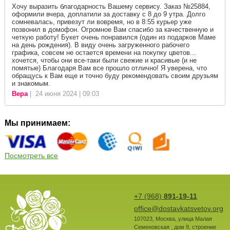
Хочу выразить благодарность Вашему сервису. Заказ №25884,
оформили вчера, доплатили за доставку с 8 до 9 утра. Долго
сомневалась, привезут ли вовремя, но в 8:55 курьер уже
позвонил в домофон. Огромное Вам спасибо за качественную и
четкую работу! Букет очень понравился (один из подарков Маме
на день рождения). В виду очень загруженного рабочего
графика, совсем не остается времени на покупку цветов...
хочется, чтобы они все-таки были свежие и красивые (и не
помятые) Благодаря Вам все прошло отлично! Я уверена, что
обращусь к Вам еще и точно буду рекомендовать своим друзьям
и знакомым.
Вера
| 24 июня 2024 | 09:03
Мы принимаем:
Посмотреть все
+7 (968)
891-19-11
office@dostavkatsvetov.org
107023
,
Москва
,
улица Малая
Семеновская , дом 9, строение