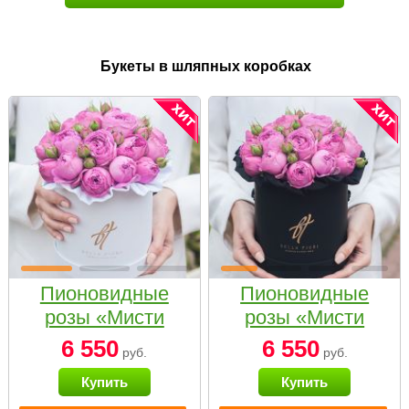
Букеты в шляпных коробках
Пионовидные
Пионовидные
розы «Мисти
розы «Мисти
бабблс» в белой
бабблс» в
6 550
6 550
руб.
руб.
коробке Small
черной коробке
Купить
Купить
Small