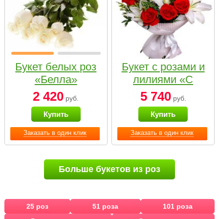
Букет белых роз
Букет с розами и
«Белла»
лилиями «С
наилучшими
2 420
5 740
руб.
руб.
пожеланиями»
Купить
Купить
Заказать в один клик
Заказать в один клик
Больше букетов из роз
25 роз
51 роза
101 роза