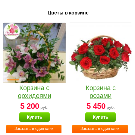
Цветы в корзине
Корзина с
Корзина с
орхидеями
розами
малая
«Красный
5 200
5 450
руб.
руб.
Париж»
Купить
Купить
Заказать в один клик
Заказать в один клик