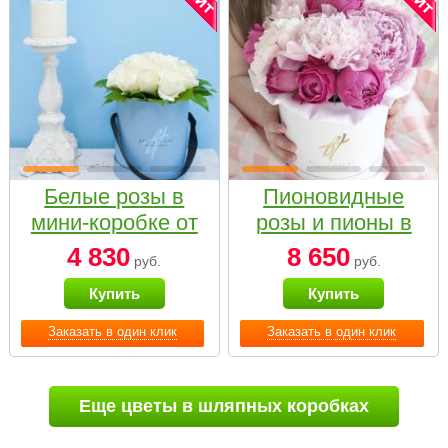
Белые розы в
Пионовидные
мини-коробке от
розы и пионы в
Bella Fiori
белой коробке
4 830
8 650
руб.
руб.
Small
Купить
Купить
Заказать в один клик
Заказать в один клик
Еще цветы в шляпных коробках