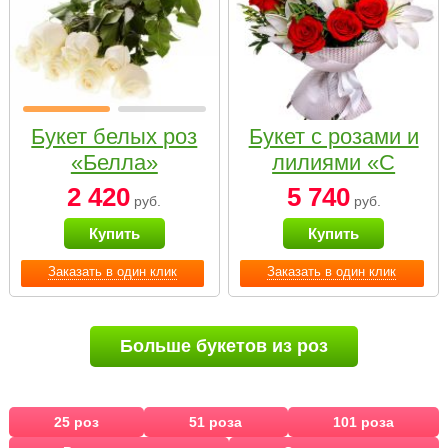
Букет белых роз
Букет с розами и
«Белла»
лилиями «С
наилучшими
2 420
5 740
руб.
руб.
пожеланиями»
Купить
Купить
Заказать в один клик
Заказать в один клик
Больше букетов из роз
25 роз
51 роза
101 роза