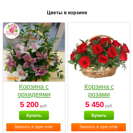
Цветы в корзине
Корзина с
Корзина с
орхидеями
розами
малая
«Красный
5 200
5 450
руб.
руб.
Париж»
Купить
Купить
Заказать в один клик
Заказать в один клик