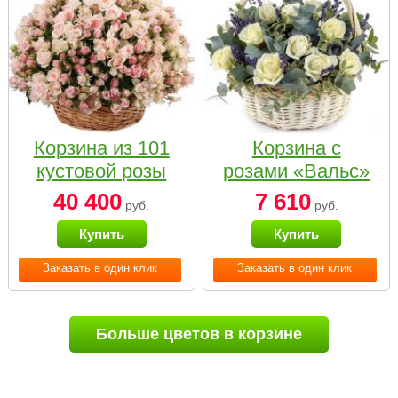
Корзина из 101
Корзина с
кустовой розы
розами «Вальс»
нежных тонов
40 400
7 610
руб.
руб.
Купить
Купить
Заказать в один клик
Заказать в один клик
Больше цветов в корзине