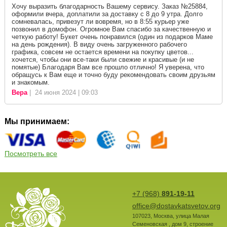
Хочу выразить благодарность Вашему сервису. Заказ №25884,
оформили вчера, доплатили за доставку с 8 до 9 утра. Долго
сомневалась, привезут ли вовремя, но в 8:55 курьер уже
позвонил в домофон. Огромное Вам спасибо за качественную и
четкую работу! Букет очень понравился (один из подарков Маме
на день рождения). В виду очень загруженного рабочего
графика, совсем не остается времени на покупку цветов...
хочется, чтобы они все-таки были свежие и красивые (и не
помятые) Благодаря Вам все прошло отлично! Я уверена, что
обращусь к Вам еще и точно буду рекомендовать своим друзьям
и знакомым.
Вера
| 24 июня 2024 | 09:03
Мы принимаем:
Посмотреть все
+7 (968)
891-19-11
office@dostavkatsvetov.org
107023
,
Москва
,
улица Малая
Семеновская , дом 9, строение