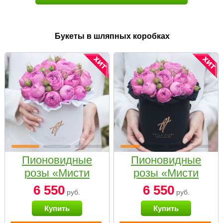
Букеты в шляпных коробках
Пионовидные
Пионовидные
розы «Мисти
розы «Мисти
бабблс» в белой
бабблс» в
6 550
6 550
руб.
руб.
коробке Small
черной коробке
Купить
Купить
Small