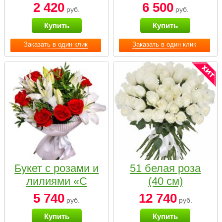
2 420
6 500
руб.
руб.
Купить
Купить
Заказать в один клик
Заказать в один клик
Букет с розами и
51 белая роза
лилиями «С
(40 см)
наилучшими
5 740
12 740
руб.
руб.
пожеланиями»
Купить
Купить