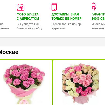
ФОТО БУКЕТА
ДОСТАВИМ, ЗНАЯ
ГАРАНТ
С АДРЕСАТОМ
ТОЛЬКО
ЕЁ НОМЕР
100% С
ше
Вы увидете Ваш
Нужен только номер
Иначе мы
укетом
букет и её улыбку
адресата
заменим 
Москве