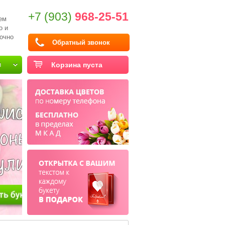
+7 (903)
968-25-51
ем
о и
очно
Обратный звонок
и
Корзина пуста