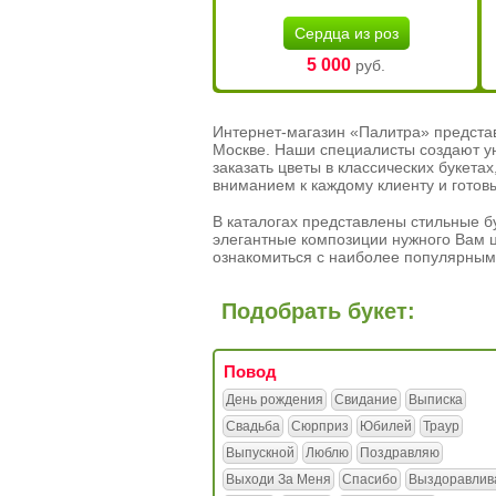
Сердца из роз
5 000
руб.
Интернет-магазин «Палитра» предста
Москве. Наши специалисты создают у
заказать цветы в классических букет
вниманием к каждому клиенту и готов
В каталогах представлены стильные бу
элегантные композиции нужного Вам ц
ознакомиться с наиболее популярным
Подобрать букет:
Повод
День рождения
Свидание
Выписка
Свадьба
Сюрприз
Юбилей
Траур
Выпускной
Люблю
Поздравляю
Выходи За Меня
Спасибо
Выздоравлив