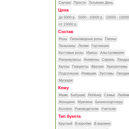
Скучаю
Прости
Татьянин День
Цена
до 5000 р.
5000 - 10000 р.
10000 - 15000
от 15000 р.
Состав
Розы
Пионовидные розы
Пионы
Тюльпаны
Лилии
Гортензии
Кустовые розы
Ирисы
Альстромерия
Ранункулюсы
Анемоны
Сирень
Ланды
Каллы
Гиацинты
Фрезии
Хризантемы
Подсолнухи
Ромашки
Эустомы
Гвозди
Мускари
Кому
Маме
Бабушке
Ребёнку
Семье
Любим
Женщине
Мужчине
Бизнеспартнеру
Коллеге
Руководителю
Учителю
Тип букета
Круглый
В коробке
В корзине