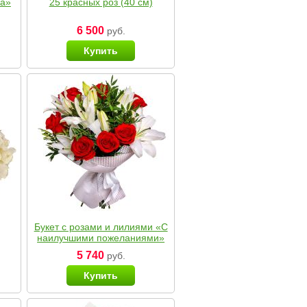
ка»
25 красных роз (40 см)
6 500
руб.
Купить
Букет с розами и лилиями «С
наилучшими пожеланиями»
5 740
руб.
Купить