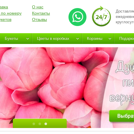
авка
О нас
Доставля
 по номеру
Контакты
ежедневн
укетов
Отзывы
круглосут
Букеты
Цветы в коробках
Корзины
Подарк