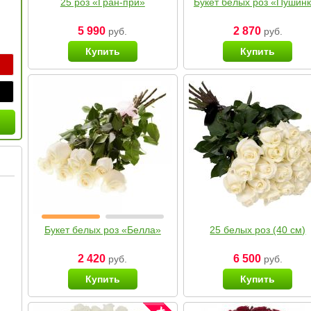
25 роз «Гран-при»
Букет белых роз «Пушин
5 990
2 870
руб.
руб.
Купить
Купить
Букет белых роз «Белла»
25 белых роз (40 см)
2 420
6 500
руб.
руб.
Купить
Купить