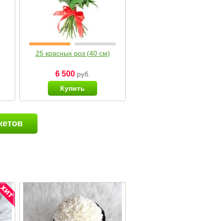
25 красных роз (40 см)
6 500
руб.
Купить
кетов