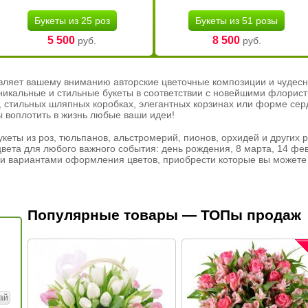
Букеты из 25 роз
Букеты из 51 розы
5 500
8 500
руб.
руб.
вляет вашему вниманию авторские цветочные композиции и чудесн
никальные и стильные букеты в соответствии с новейшими флорис
ах, стильных шляпных коробках, элегантных корзинах или форме се
ы воплотить в жизнь любые ваши идеи!
кеты из роз, тюльпанов, альстромерий, пионов, орхидей и других 
вета для любого важного события: день рождения, 8 марта, 14 фев
и вариантами оформления цветов, приобрести которые вы можете 
Популярные товары — ТОПы продаж
ай