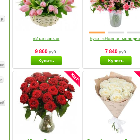
 р.
«Итальянка»
Букет «Нежная мелоди
9 860
7 840
руб.
руб.
Купить
Купить
ши
ки
ой