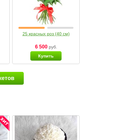
25 красных роз (40 см)
6 500
руб.
Купить
кетов