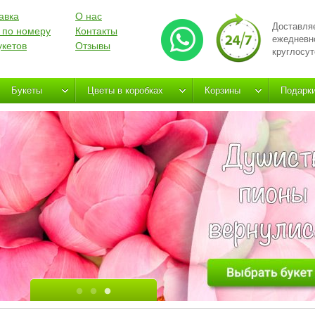
авка
О нас
Доставля
 по номеру
Контакты
ежедневн
укетов
Отзывы
круглосут
Букеты
Цветы в коробках
Корзины
Подарк