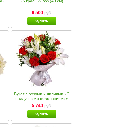
ка»
25 красных роз (40 см)
6 500
руб.
Купить
Букет с розами и лилиями «С
наилучшими пожеланиями»
5 740
руб.
Купить