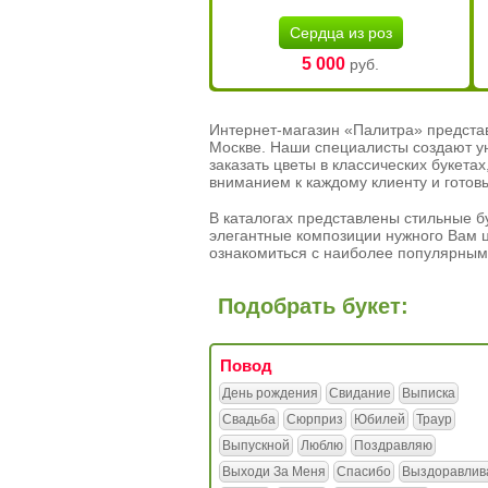
Сердца из роз
5 000
руб.
Интернет-магазин «Палитра» предста
Москве. Наши специалисты создают у
заказать цветы в классических букет
вниманием к каждому клиенту и готов
В каталогах представлены стильные бу
элегантные композиции нужного Вам ц
ознакомиться с наиболее популярным
Подобрать букет:
Повод
День рождения
Свидание
Выписка
Свадьба
Сюрприз
Юбилей
Траур
Выпускной
Люблю
Поздравляю
Выходи За Меня
Спасибо
Выздоравлив