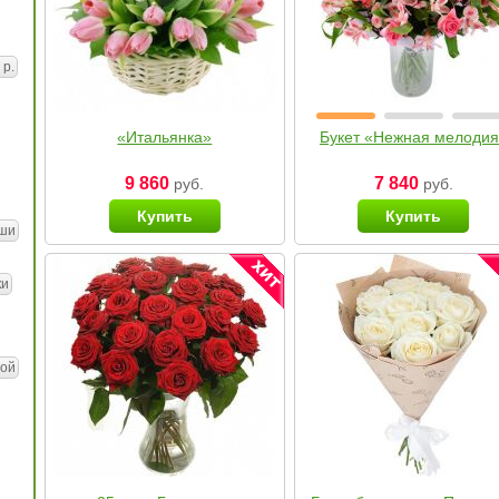
 р.
«Итальянка»
Букет «Нежная мелоди
9 860
7 840
руб.
руб.
Купить
Купить
ши
ки
ой