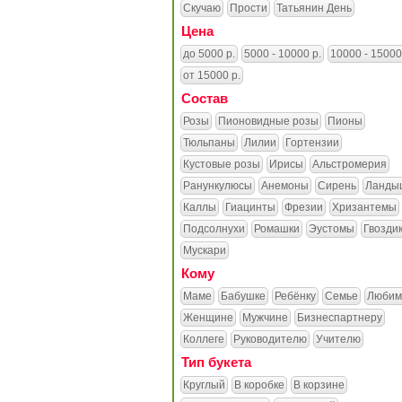
Скучаю
Прости
Татьянин День
Цена
до 5000 р.
5000 - 10000 р.
10000 - 15000
от 15000 р.
Состав
Розы
Пионовидные розы
Пионы
Тюльпаны
Лилии
Гортензии
Кустовые розы
Ирисы
Альстромерия
Ранункулюсы
Анемоны
Сирень
Ланды
Каллы
Гиацинты
Фрезии
Хризантемы
Подсолнухи
Ромашки
Эустомы
Гвозди
Мускари
Кому
Маме
Бабушке
Ребёнку
Семье
Любим
Женщине
Мужчине
Бизнеспартнеру
Коллеге
Руководителю
Учителю
Тип букета
Круглый
В коробке
В корзине