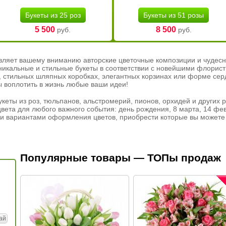
Букеты из 25 роз
Букеты из 51 розы
5 500
8 500
руб.
руб.
вляет вашему вниманию авторские цветочные композиции и чудесн
никальные и стильные букеты в соответствии с новейшими флорис
ах, стильных шляпных коробках, элегантных корзинах или форме се
ы воплотить в жизнь любые ваши идеи!
кеты из роз, тюльпанов, альстромерий, пионов, орхидей и других 
вета для любого важного события: день рождения, 8 марта, 14 фев
и вариантами оформления цветов, приобрести которые вы можете 
Популярные товары — ТОПы продаж
ай