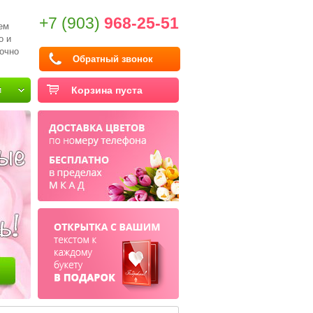
+7 (903)
968-25-51
ем
о и
очно
Обратный звонок
и
Корзина пуста