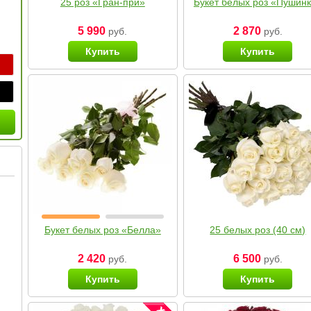
25 роз «Гран-при»
Букет белых роз «Пушин
5 990
2 870
руб.
руб.
Купить
Купить
Букет белых роз «Белла»
25 белых роз (40 см)
2 420
6 500
руб.
руб.
Купить
Купить