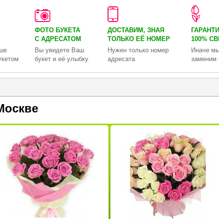
ФОТО БУКЕТА
ДОСТАВИМ, ЗНАЯ
ГАРАНТ
С АДРЕСАТОМ
ТОЛЬКО
ЕЁ НОМЕР
100% С
ше
Вы увидете Ваш
Нужен только номер
Иначе мы
укетом
букет и её улыбку
адресата
заменим 
Москве